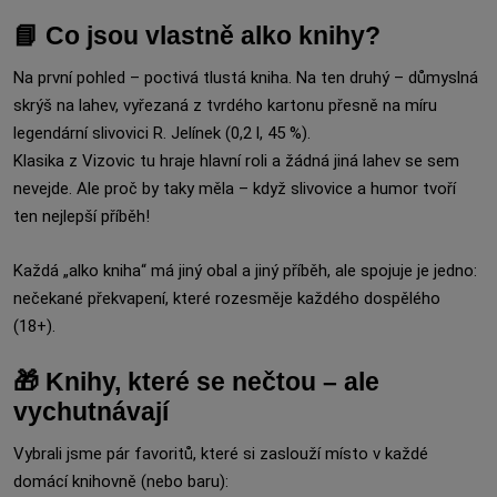
📘 Co jsou vlastně alko knihy?
Na první pohled – poctivá tlustá kniha. Na ten druhý – důmyslná
skrýš na lahev, vyřezaná z tvrdého kartonu přesně na míru
legendární slivovici R. Jelínek (0,2 l, 45 %).
Klasika z Vizovic tu hraje hlavní roli a žádná jiná lahev se sem
nevejde. Ale proč by taky měla – když slivovice a humor tvoří
ten nejlepší příběh!
Každá „alko kniha“ má jiný obal a jiný příběh, ale spojuje je jedno:
nečekané překvapení, které rozesměje každého dospělého
(18+).
🎁 Knihy, které se nečtou – ale
vychutnávají
Vybrali jsme pár favoritů, které si zaslouží místo v každé
domácí knihovně (nebo baru):