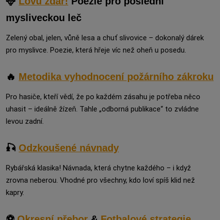
🦌
Lovu zdar!
Poezie pro poslední
mysliveckou leč
Zelený obal, jelen, vůně lesa a chuť slivovice – dokonalý dárek
pro myslivce. Poezie, která hřeje víc než oheň u posedu.
🔥
Metodika vyhodnocení požárního zákroku
Pro hasiče, kteří vědí, že po každém zásahu je potřeba něco
uhasit – ideálně žízeň. Tahle „odborná publikace“ to zvládne
levou zadní.
🎣
Odzkoušené návnady
Rybářská klasika! Návnada, která chytne každého – i když
zrovna neberou. Vhodné pro všechny, kdo loví spíš klid než
kapry.
⚽
Okresní přebor
&
Fotbalové strategie