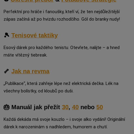
Perfektní pro hráče i fanoušky, kteří ví, že ten nejdůležitější
zápas začíná až po hvizdu rozhodčího. Gól do branky nudy!
🎾
Tenisové taktiky
Esový dárek pro každého tenistu. Otevřete, nalijte – a hned
máte vítězný tiebreak.
🦴
Jak na revma
„Publikace“, která zahřeje lépe než elektrická dečka. Lék na
všechny bolístky, od kloubů po duši.
🎂 Manuál jak přežít
30
,
40
nebo
50
Každá dekáda má svoje kouzlo – i svoje alko vydání! Originální
dárek k narozeninám s nadhledem, humorem a chutí.