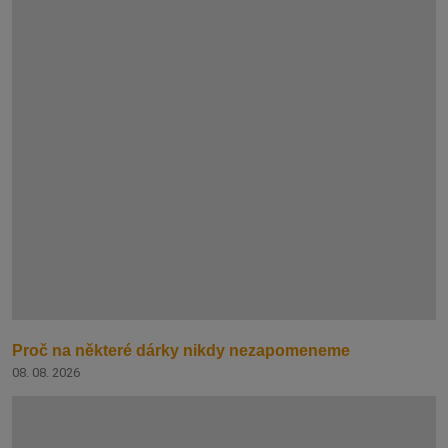
Proč na některé dárky nikdy nezapomeneme
08. 08. 2026