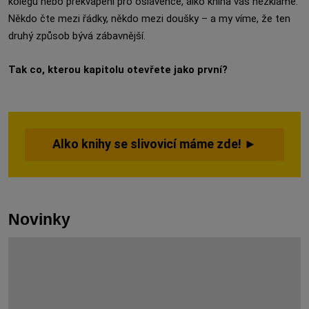
kolegu nebo překvapení pro oslavence, alko kniha vás nezklame.
Někdo čte mezi řádky, někdo mezi doušky – a my víme, že ten
druhý způsob bývá zábavnější.
Tak co, kterou kapitolu otevřete jako první?
Alko knihy se slivovicí máme zde! ►
Novinky