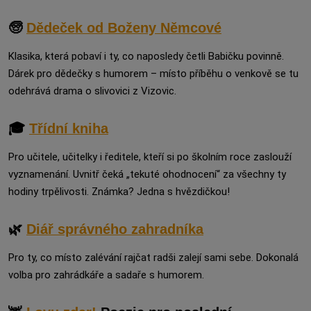
🧓
Dědeček od Boženy Němcové
Klasika, která pobaví i ty, co naposledy četli Babičku povinně.
Dárek pro dědečky s humorem – místo příběhu o venkově se tu
odehrává drama o slivovici z Vizovic.
🎓
Třídní kniha
Pro učitele, učitelky i ředitele, kteří si po školním roce zaslouží
vyznamenání. Uvnitř čeká „tekuté ohodnocení“ za všechny ty
hodiny trpělivosti. Známka? Jedna s hvězdičkou!
🌿
Diář správného zahradníka
Pro ty, co místo zalévání rajčat radši zalejí sami sebe. Dokonalá
volba pro zahrádkáře a sadaře s humorem.