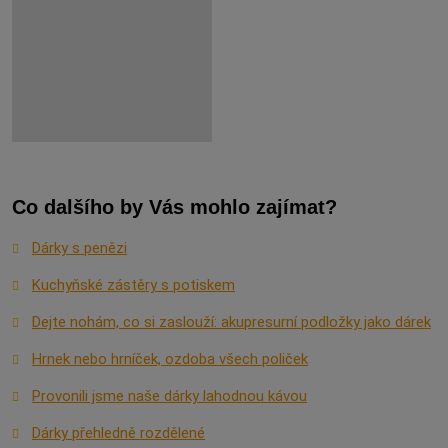
Co dalšího by Vás mohlo zajímat?
Dárky s penězi
Kuchyňské zástěry s potiskem
Dejte nohám, co si zaslouží: akupresurní podložky jako dárek
Hrnek nebo hrníček, ozdoba všech poliček
Provonili jsme naše dárky lahodnou kávou
Dárky přehledně rozdělené