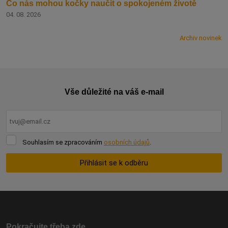
Co nás mohou kočky naučit o spokojeném životě
04. 08. 2026
Archiv novinek
Vše důležité na váš e-mail
Souhlasím
Souhlasím se zpracováním
osobních údajů
.
se
zpracováním
Přihlásit se k odběru
osobních
údajů
.
Formulář
se
nepodařilo
odeslat.
Pokračujte třeba zde