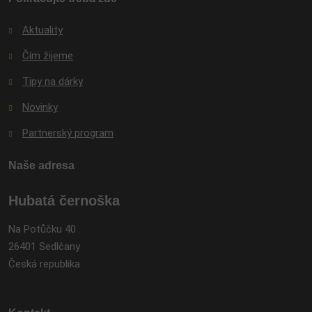
Aktuality
Čím žijeme
Tipy na dárky
Novinky
Partnerský program
Naše adresa
Hubatá černoška
Na Potůčku 40
26401 Sedlčany
Česká republika