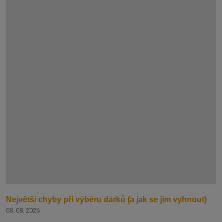
Největší chyby při výběru dárků (a jak se jim vyhnout)
08. 08. 2026