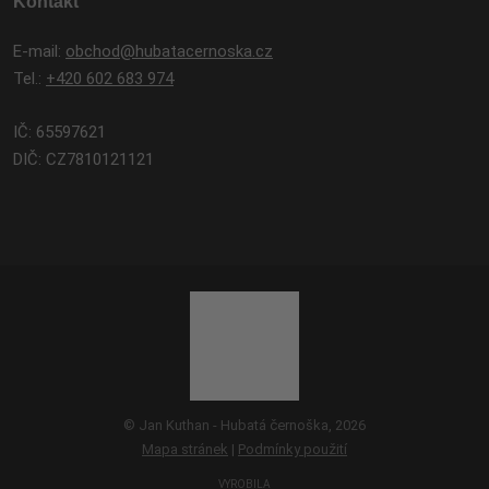
Kontakt
E-mail:
obchod@hubatacernoska.cz
Tel.:
+420 602 683 974
IČ: 65597621
DIČ: CZ7810121121
© Jan Kuthan - Hubatá černoška, 2026
Mapa stránek
|
Podmínky použití
VYROBILA