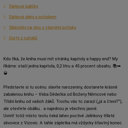
Dárkové balíčky
Dárkové deky s potiskem
Skleničky na víno s vtipnými potisky
Dorty z ručníků
Kdo říká, že kniha musí mít stránky, kapitoly a happy end? My
říkáme: stačí jedna kapitola, 0,2 litru a 45 procent obsahu. 📚➡
🥃
Představte si tu scénu: slavíte narozeniny, dostanete krásně
zabalenou knihu – třeba Dědečka od Boženy Němcové nebo
Třídní knihu od vašich žáků. Trochu vás to zarazí („já a čtení?“),
ale otevřete obálku… a najednou je všechno jasné.
Uvnitř totiž místo textu čeká lahev poctivé Jelínkovy tříleté
slivovice z Vizovic. A tahle zápletka má vždycky šťastný konec.