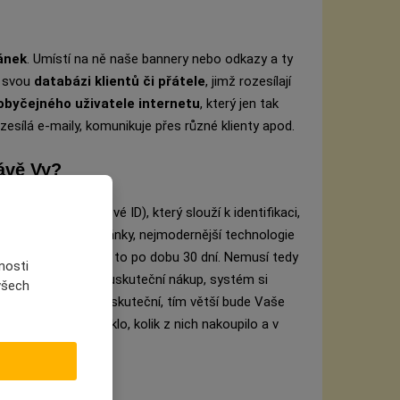
ánek
. Umístí na ně naše bannery nebo odkazy a ty
í svou
databázi klientů či přátele
, jimž rozesílají
obyčejného uživatele internetu
, který jen tak
ozesílá e-maily, komunikuje přes různé klienty apod.
rávě Vy?
svůj
unikátní kód
(své ID), který slouží k identifikaci,
 odkaz na naše stránky, nejmodernější technologie
má vyplé cookies a to po dobu 30 dní. Nemusí tedy
nosti
 dva týdny. Jakmile uskuteční nákup, systém si
 všech
p tento zákazník uskuteční, tím větší bude Vaše
k lidí odkaz prokliklo, kolik z nich nakoupilo a v