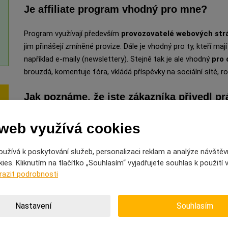
Je affiliate program vhodný pro mne?
Program využívají především
provozovatelé webových str
jim přinášejí zmíněné provize. Dále je vhodný pro ty, kteří maj
například e-maily (newslettery). Stejně tak je ale vhodný
pro 
brouzdá, komentuje fóra, vkládá příspěvky na sociální sítě, r
Jak poznáme, že jste zákazníka přivedl p
Každý partner, který vstoupí do affiliate programu, dostane 
 web využívá cookies
odkud zákazník přišel. Jakmile někdo vstoupí přes tento Váš
S2S trackingu zaznamená tohoto návštěvníka i v případě že 
užívá k poskytování služeb, personalizaci reklam a analýze návštěv
nakoupit ihned, ale klidně se může na stránky vrátit třeba za
es. Kliknutím na tlačítko „Souhlasím“ vyjadřujete souhlas k použití
pamatuje, že je to právě díky Vašemu odkazu. Čím větší náku
razit podrobnosti
provize. K těmto údajům budete mít navíc přístup a uvidíte, koli
jaké výši.
Nastavení
Souhlasím
Kolik je možné vydělat?