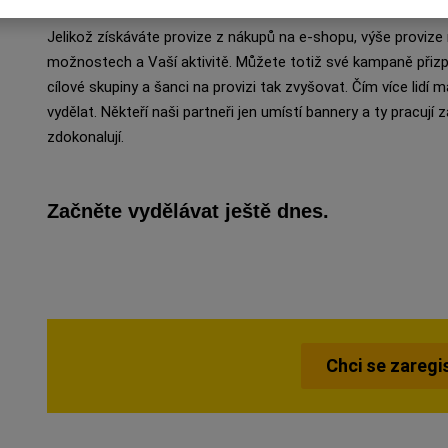
Jelikož získáváte provize z nákupů na e-shopu, výše provize
možnostech a Vaší aktivitě. Můžete totiž své kampaně při
cílové skupiny a šanci na provizi tak zvyšovat. Čím více li
vydělat. Někteří naši partneři jen umístí bannery a ty pracují z
zdokonalují.
Začněte vydělávat ještě dnes.
Chci se zaregi