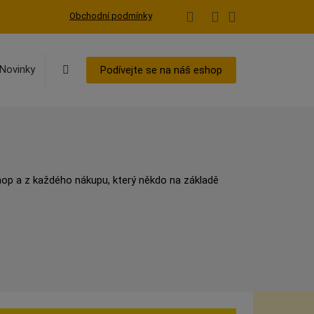
Obchodní podmínky
Vyhledávání
Novinky
Podívejte se na náš eshop
shop a z každého nákupu, který někdo na základě