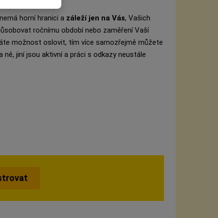
 nemá horní hranici a
záleží jen na Vás
, Vašich
způsobovat ročnímu období nebo zaměření Vaší
dí máte možnost oslovit, tím více samozřejmě můžete
a ně, jiní jsou aktivní a práci s odkazy neustále
strovat