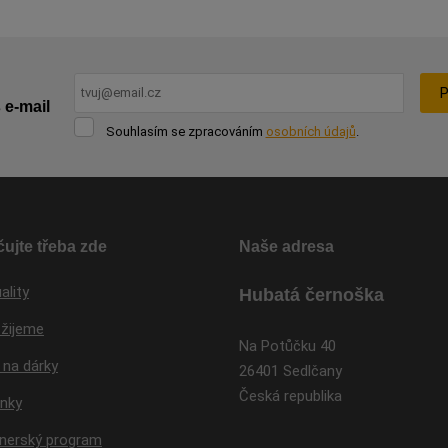
P
 e-mail
Souhlasím
Souhlasím se zpracováním
osobních údajů
.
se
Formulář
zpracováním
osobních
se
údajů
.
nepodařilo
odeslat.
ujte třeba zde
Naše adresa
ality
Hubatá černoška
 žijeme
Na Potůčku 40
 na dárky
26401 Sedlčany
Česká republika
inky
tnerský program