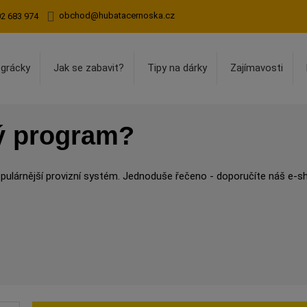
obchod@hubatacernoska.cz
02 683 974
egrácky
Jak se zabavit?
Tipy na dárky
Zajímavosti
ký program?
populárnější provizní systém. Jednoduše řečeno - doporučíte náš e-