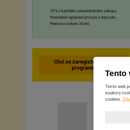
10 % z každého uskutečněného nákupu
Pravidelné vyplácení provize z depozitu
Platnost cookies 30 dní
Chci se zaregistrovat do
programu
Tento
Tento web po
soubory cooki
cookies.
Zob