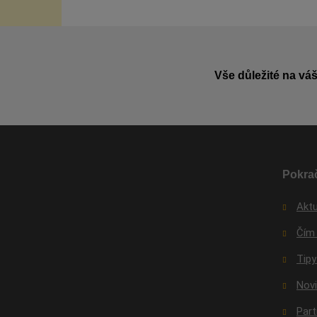
Vše důležité na váš
Pokrač
Aktu
Čím
Tipy
Nov
Par