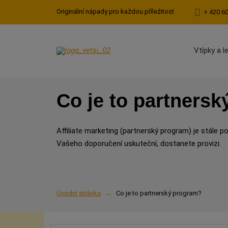
Originální nápady pro každou příležitost
+ 420 6
Vtípky a l
Co je to partners
Affiliate marketing (partnerský program) je stále 
Vašeho doporučení uskuteční, dostanete provizi.
Úvodní stránka
Co je to partnerský program?