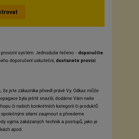
strovat
ší provizní systém. Jednoduše řečeno -
doporučíte
šeho doporučení uskuteční,
dostanete provizi
.
 že jste zákazníka přivedl právě Vy. Odkaz může
propagace byla ještě snazší, dodáme Vám naše
hopu či našich konkrétních kategorií či produktů
e společnými silami zaujmout a přivedeme
edy vyjma zakázaných technik a postupů, jako je
nkách apod.