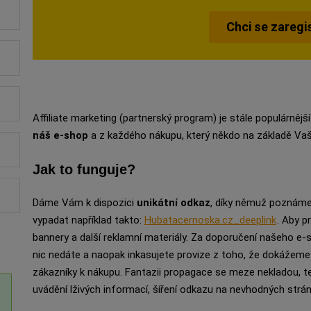
Chci se zaregi
Affiliate marketing (partnerský program) je stále populárněj
náš e-shop
a z každého nákupu, který někdo na základě Va
Jak to funguje?
Dáme Vám k dispozici
unikátní odkaz
, díky němuž poznáme,
vypadat například takto:
Hubatacernoska.cz_deeplink
. Aby 
bannery a další reklamní materiály. Za doporučení našeho e-s
nic nedáte a naopak inkasujete provize z toho, že dokážem
zákazníky k nákupu. Fantazii propagace se meze nekladou, t
uvádění lživých informací, šíření odkazu na nevhodných strá