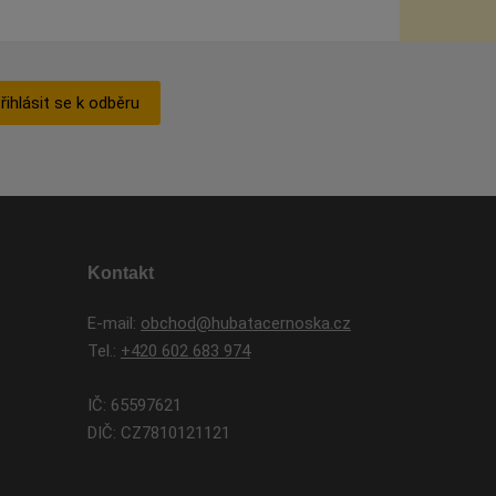
řihlásit se k odběru
Kontakt
E-mail:
obchod@hubatacernoska.cz
Tel.:
+420 602 683 974
IČ: 65597621
DIČ: CZ7810121121