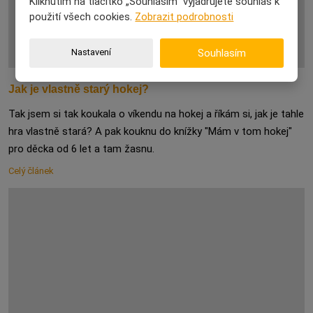
Kliknutím na tlačítko „Souhlasím“ vyjadřujete souhlas k
použití všech cookies.
Zobrazit podrobnosti
Nastavení
Souhlasím
Jak je vlastně starý hokej?
Tak jsem si tak koukala o víkendu na hokej a říkám si, jak je tahle
hra vlastně stará? A pak kouknu do knížky "Mám v tom hokej"
pro děcka od 6 let a tam žasnu.
Celý článek