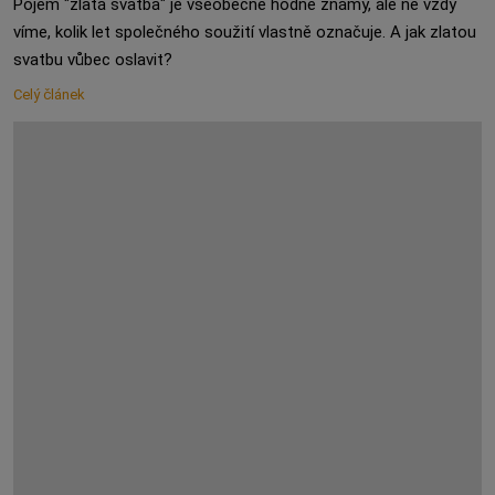
Pojem "zlatá svatba" je všeobecně hodně známý, ale ne vždy
víme, kolik let společného soužití vlastně označuje. A jak zlatou
svatbu vůbec oslavit?
Celý článek