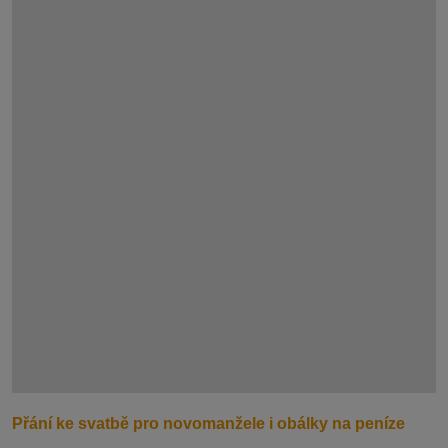
Přání ke svatbě pro novomanžele i obálky na peníze