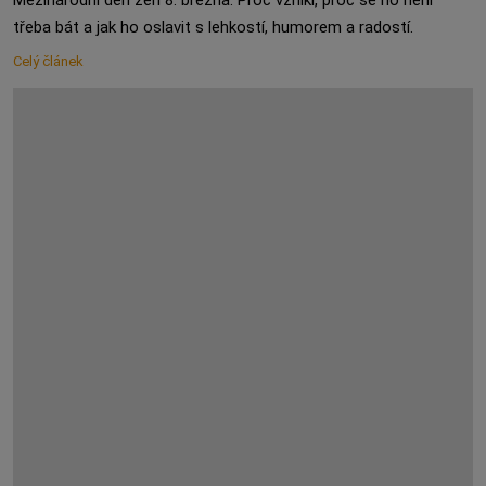
Mezinárodní den žen 8. března. Proč vznikl, proč se ho není
třeba bát a jak ho oslavit s lehkostí, humorem a radostí.
Celý článek