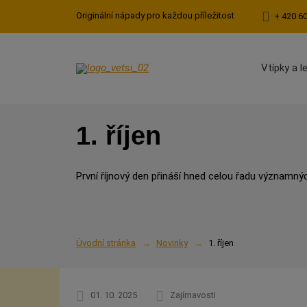
Originální nápady pro každou příležitost
+ 420 6
Vtípky a l
1. říjen
První říjnový den přináší hned celou řadu významný
Úvodní stránka
Novinky
1. říjen
01. 10. 2025
Zajímavosti