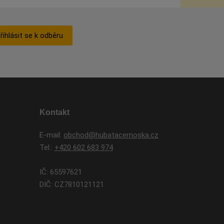
řihlásit se k odběru
Kontakt
E-mail:
obchod@hubatacernoska.cz
Tel.:
+420 602 683 974
IČ: 65597621
DIČ: CZ7810121121