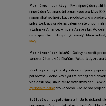
Mezinárodní den kávy
- První říjnový den patří 
říjnový den Mezinárodní organizace pro kávu ICO. 
napomáhat podpoře kávy produkované a prodávané
příležitost, aby si lidé na celém světě připomněl
v Latinské Americe, Africe a Asii pěstují. Po cel
řada speciálních akcí pro „kávomily“. Mám radost
kávy
.
Mezinárodní den lékařů
- Oslavy nekončí, proto
věnovaný tentokrát lékařům. Pokud tedy zrovna
Světový den cyklistiky
- Prvního října si připo
paradoxně v době, kdy cyklisté prchají před chlad
více času mají slavit tento významný den... Aby o
cyklistické dárky
pro každého, kdo se rád projede 
Světový den vegetariánství
- Je to šokující, 
dni, věnovanému tentokrát vegetariánům. Mezinár