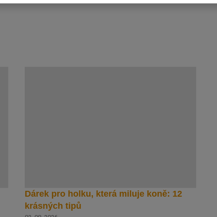
Dárek pro holku, která miluje koně: 12
krásných tipů