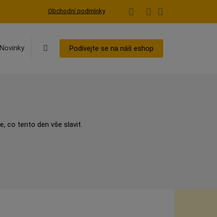
Obchodní podmínky
Vyhledávání
Novinky
Podívejte se na náš eshop
, co tento den vše slavit.