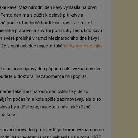
také kávě. Mezinárodní den kávy vyhlásila na první
Tento den má sloužit k oslavě pití kávy a
 podle standardů hnutí Fair trade. Je to též
i nelehké pracovní a životní podmínky těch, kdo kávu
ém světě probíhá v rámci Mezinárodního dne kávy i
, že v naší nabídce najdete také
dárky pro milovníky
že na první říjnový den připadá další významný den,
 budete u doktora, nezapomeňte mu popřát.
mínáme také mezinárodní den cyklistiky. Je to
nějším počasím a kola spíše zazimovávají, ale o to
slava byla důstojná, najdete u nás také různé
na kole.
ale první říjnový den patří ještě jednomu významnému
odní den vegetarinánství vyhlásila už v roce 1977