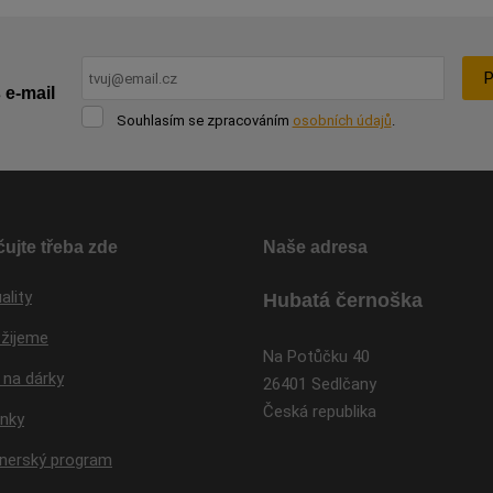
P
 e-mail
Souhlasím
Souhlasím se zpracováním
osobních údajů
.
se
Formulář
zpracováním
osobních
se
údajů
.
nepodařilo
odeslat.
ujte třeba zde
Naše adresa
ality
Hubatá černoška
 žijeme
Na Potůčku 40
 na dárky
26401 Sedlčany
Česká republika
inky
tnerský program