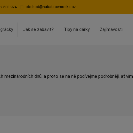
obchod@hubatacernoska.cz
02 683 974
egrácky
Jak se zabavit?
Tipy na dárky
Zajímavosti
ch mezinárodních dnů, a proto se na ně podívejme podrobněji, ať víme