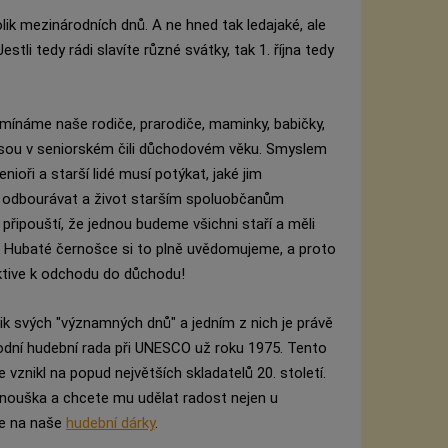
tolik mezinárodních dnů. A ne hned tak ledajaké, ale
estli tedy rádi slavíte různé svátky, tak 1. října tedy
omínáme naše rodiče, prarodiče, maminky, babičky,
už jsou v seniorském čili důchodovém věku. Smyslem
ioři a starší lidé musí potýkat, jaké jim
k odbourávat a život starším spoluobčanům
řipouští, že jednou budeme všichni staří a měli
V Hubaté černošce si to plně uvědomujeme, a proto
ktive k odchodu do důchodu!
k svých "významných dnů" a jedním z nich je právě
árodní hudební rada při UNESCO už roku 1975. Tento
vznikl na popud největších skladatelů 20. století.
ouška a chcete mu udělat radost nejen u
te na naše
hudební dárky
.