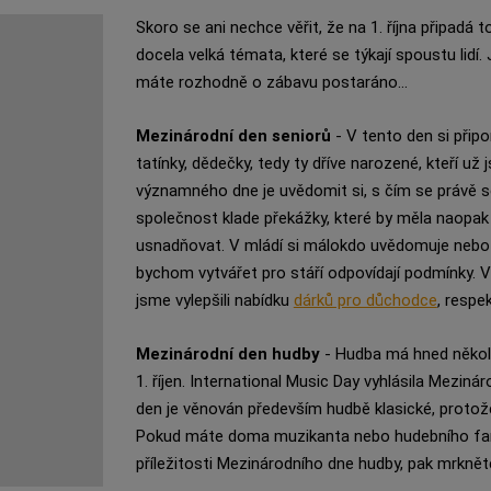
Skoro se ani nechce věřit, že na 1. října připadá 
docela velká témata, které se týkají spoustu lidí. J
máte rozhodně o zábavu postaráno...
Mezinárodní den seniorů
- V tento den si přip
tatínky, dědečky, tedy ty dříve narozené, kteří 
významného dne je uvědomit si, s čím se právě sen
společnost klade překážky, které by měla naopa
usnadňovat. V mládí si málokdo uvědomuje nebo p
bychom vytvářet pro stáří odpovídají podmínky. 
jsme vylepšili nabídku
dárků pro důchodce
, respe
Mezinárodní den hudby
- Hudba má hned několi
1. říjen. International Music Day vyhlásila Mezin
den je věnován především hudbě klasické, protože 
Pokud máte doma muzikanta nebo hudebního fan
příležitosti Mezinárodního dne hudby, pak mrkně