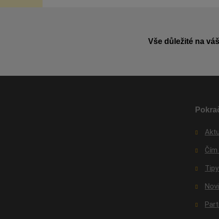
Vše důležité na váš
Pokrač
Aktu
Čím
Tipy
Nov
Par