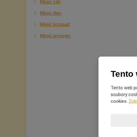
Měsíc září
Měsíc říjen
Měsíc listopad
Měsíc prosinec
Tento
Tento web po
soubory cooki
cookies.
Zob