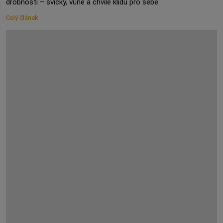
drobností – svíčky, vůně a chvíle klidu pro sebe.
Celý článek