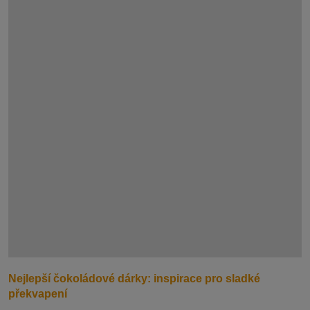
Nejlepší čokoládové dárky: inspirace pro sladké
překvapení