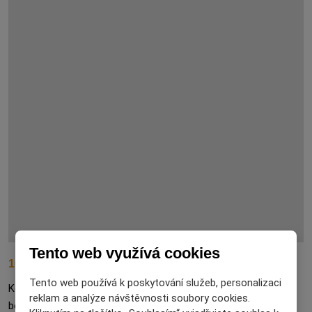
Tento web využívá cookies
10 situací, kdy je bonboniéra perfektní dárek
Tento web používá k poskytování služeb, personalizaci
Kdy darovat bonboniéru? Inspirujte se situacemi, kdy je
reklam a analýze návštěvnosti soubory cookies.
bonboniéra ideální sladký dárek.