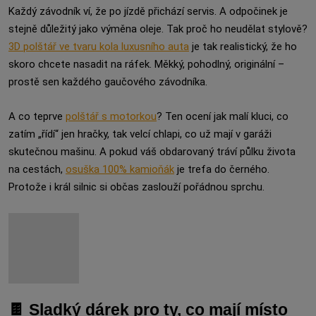
Každý závodník ví, že po jízdě přichází servis. A odpočinek je
stejně důležitý jako výměna oleje. Tak proč ho neudělat stylově?
3D polštář ve tvaru kola luxusního auta
je tak realistický, že ho
skoro chcete nasadit na ráfek. Měkký, pohodlný, originální –
prostě sen každého gaučového závodníka.
A co teprve
polštář s motorkou
? Ten ocení jak malí kluci, co
zatím „řídí“ jen hračky, tak velcí chlapi, co už mají v garáži
skutečnou mašinu. A pokud váš obdarovaný tráví půlku života
na cestách,
osuška 100% kamioňák
je trefa do černého.
Protože i král silnic si občas zaslouží pořádnou sprchu.
🍫 Sladký dárek pro ty, co mají místo