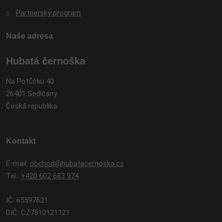
Partnerský program
Naše adresa
Hubatá černoška
Na Potůčku 40
26401 Sedlčany
Česká republika
Kontakt
E-mail:
obchod@hubatacernoska.cz
Tel.:
+420 602 683 974
IČ: 65597621
DIČ: CZ7810121121