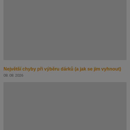
Největší chyby při výběru dárků (a jak se jim vyhnout)
08. 08. 2026