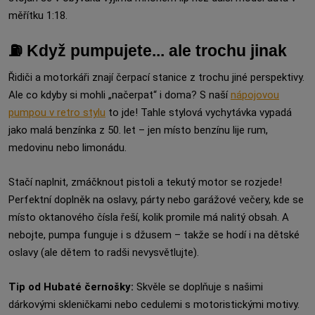
měřítku 1:18.
⛽ Když pumpujete... ale trochu jinak
Řidiči a motorkáři znají čerpací stanice z trochu jiné perspektivy.
Ale co kdyby si mohli „načerpat“ i doma? S naší
nápojovou
pumpou v retro stylu
to jde! Tahle stylová vychytávka vypadá
jako malá benzínka z 50. let – jen místo benzínu lije rum,
medovinu nebo limonádu.
Stačí naplnit, zmáčknout pistoli a tekutý motor se rozjede!
Perfektní doplněk na oslavy, párty nebo garážové večery, kde se
místo oktanového čísla řeší, kolik promile má nalitý obsah. A
nebojte, pumpa funguje i s džusem – takže se hodí i na dětské
oslavy (ale dětem to radši nevysvětlujte).
Tip od Hubaté černošky:
Skvěle se doplňuje s našimi
dárkovými skleničkami nebo cedulemi s motoristickými motivy.