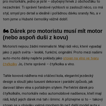
pro motorkáře, jedno je jisté – obyčejný hrnek z obchoďáku to
nezachrání. Ti správní fandové rychlosti si zaslouží něco, co má
styl, smysl pro detail a ideálně i pořádnou dávku srandy. No, a v
tom jsme u Hubaté černošky vážně dobří.
🏍️ Dárek pro motoristu musí mít motor
(nebo aspoň duši z kovu)
Motoristi nejsou žádní minimalisté. Mají rádi věci, které vypadají
jako z jejich světa – lesklé, funkční, originální. Proto mezi našimi
auto-moto dárky najdete poklady jako
stojan na víno ve tvaru
čtyřkolky
. Jo, čtete správně – čtyřkolka a víno.
Tahle kovová nádhera má otáčecí kola, elegantní jezdecký
design a slouží jako luxusní dekorace i parádní způsob, jak
darovat láhev vína s pořádným stylem. Perfektní dárek pro
čtyřkolkáře, motorkáře nebo automobilové nadšence, kteří mají
rádi, když jejich dárek má tah i šmrnc. A přiznejme si to – takový
stojan se v obýváku vyjímá mnohem líp než další model auta v