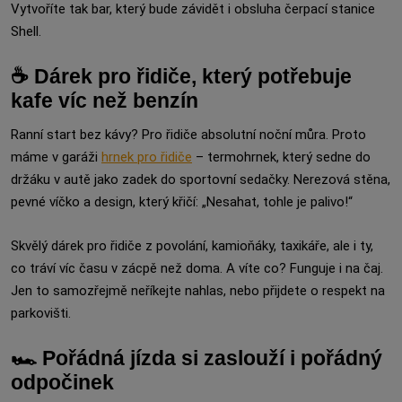
Vytvoříte tak bar, který bude závidět i obsluha čerpací stanice
Shell.
☕ Dárek pro řidiče, který potřebuje
kafe víc než benzín
Ranní start bez kávy? Pro řidiče absolutní noční můra. Proto
máme v garáži
hrnek pro řidiče
– termohrnek, který sedne do
držáku v autě jako zadek do sportovní sedačky. Nerezová stěna,
pevné víčko a design, který křičí: „Nesahat, tohle je palivo!“
Skvělý dárek pro řidiče z povolání, kamioňáky, taxikáře, ale i ty,
co tráví víc času v zácpě než doma. A víte co? Funguje i na čaj.
Jen to samozřejmě neříkejte nahlas, nebo přijdete o respekt na
parkovišti.
🏎️ Pořádná jízda si zaslouží i pořádný
odpočinek