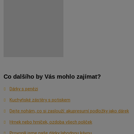
Co dalšího by Vás mohlo zajímat?
Dárky s penězi
Kuchyňské zástěry s potiskem
Dejte nohám, co si zaslouží: akupresurní podložky jako dárek
Hrnek nebo hrníček, ozdoba všech poliček
Provonili jsme naše dárky lahodnou kávou