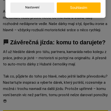
Nastavení
Souhlasím
Ať už hledáte dárek pro muže, dárek pro řidiče, dárek pro
motorkáře nebo prostě něco, co má kola a šťávu, tady
rozhodně nešlápnete vedle. Naše dárky mají styl, špetku ironie a
hlavně – vždycky rozbuší motoristické srdce o něco rychleji.
🏁 Závěrečná jízda: komu to darujete?
Ať už hledáte dárek pro tátu, partnera, kamaráda nebo kolegu z
práce, jedno je jisté – motoristi si potrpí na originalitu. A přesně
to auto-moto dárky z Hubaté černošky mají.
Tak co, půjdete do toho po hlavě, nebo ještě ladíte převodovku?
Nastartujte inspiraci a vyberte dárek, který potěší, rozesměje a
možná i trochu navnadí na další jízdu. Protože upřímně – komu
voní benzín víc než parfém, tomu prostě nelze darovat ponožky.
😎