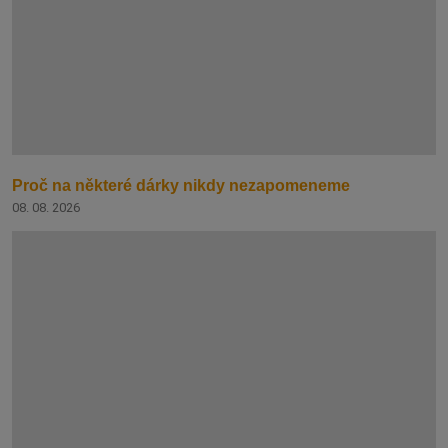
Proč na některé dárky nikdy nezapomeneme
08. 08. 2026