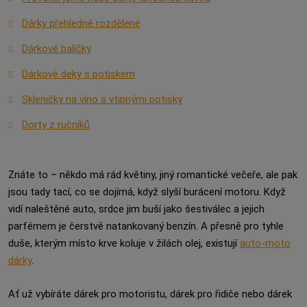
Dárky přehledně rozdělené
Dárkové balíčky
Dárkové deky s potiskem
Skleničky na víno s vtipnými potisky
Dorty z ručníků
Znáte to – někdo má rád květiny, jiný romantické večeře, ale pak
jsou tady tací, co se dojímá, když slyší burácení motoru. Když
vidí naleštěné auto, srdce jim buší jako šestiválec a jejich
parfémem je čerstvě natankovaný benzín. A přesně pro tyhle
duše, kterým místo krve koluje v žilách olej, existují
auto-moto
dárky
.
Ať už vybíráte dárek pro motoristu, dárek pro řidiče nebo dárek