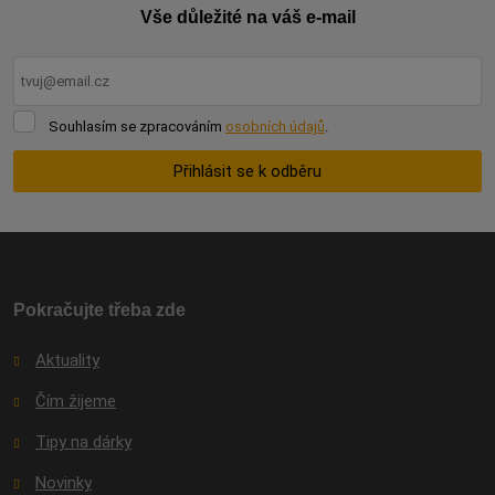
Vše důležité na váš e-mail
Souhlasím
Souhlasím se zpracováním
osobních údajů
.
se
zpracováním
Přihlásit se k odběru
osobních
údajů
.
Formulář
se
nepodařilo
odeslat.
Pokračujte třeba zde
Aktuality
Čím žijeme
Tipy na dárky
Novinky