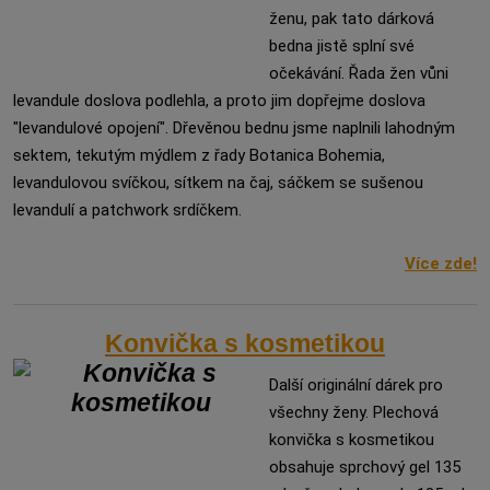
ženu, pak tato dárková
bedna jistě splní své
očekávání. Řada žen vůni
levandule doslova podlehla, a proto jim dopřejme doslova
"levandulové opojení". Dřevěnou bednu jsme naplnili lahodným
sektem, tekutým mýdlem z řady Botanica Bohemia,
levandulovou svíčkou, sítkem na čaj, sáčkem se sušenou
levandulí a patchwork srdíčkem.
Více zde!
Konvička s kosmetikou
Další originální dárek pro
všechny ženy. Plechová
konvička s kosmetikou
obsahuje sprchový gel 135