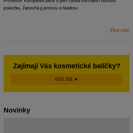
Provence. Komplexní péče o pleť hýčká normální i suchou
pokožku. Zanechá ji jemnou a hladkou.
Více zde!
Zajímají Vás kosmetické balíčky?
VÍCE ZDE ►
Novinky