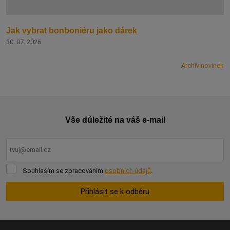
Jak vybrat bonboniéru jako dárek
30. 07. 2026
Archiv novinek
Vše důležité na váš e-mail
Souhlasím
Souhlasím se zpracováním
osobních údajů
.
se
zpracováním
Přihlásit se k odběru
osobních
údajů
.
Formulář
se