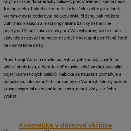
Když se řekne "kosmetický balíček", představíme si každá něco
trochu jiného. Pokud si kosmetický balíček zvolíte jako dárek,
kterým chcete obdarovat nějakou dívku či ženu, pak můžete
volit mezi klasikou a mezi originálními balíčky netradičně
pojatými. Přesně takové dárky pro Vás vybíráme, takže u nás
vždy něco nezvyklého najdete i právě v kategorii zaměřené čistě
na kosmetické dárky.
Představuji Vám na ukázku pár vybraných kousků, abyste si
udělali představu, o čem tu teď mluvím, když zmiňuji originální
pojetí kosmetických balíčků. Nabídka se neustále obměňuje a
aktualizuje, tak nezoufejte, pokud by se Vámi vyhlédnutý balíček
zrovna vyprodal a koukněte po jiném, neboť vždy je z čeho
vybírat.
Kosmetika v dárkové skříňce