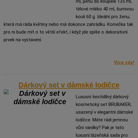
ml, pěnu do koupele 135 ml,
tělové mléko 40 ml, šumivou
kouli 60 g. Ideální pro ženu,
která má ráda květiny nebo má dokonce zahrádku. Konvička tak
pro ni bude mít o to větší efekt, i když jde spíše o dekorativní
prvek na vystavení.
Více zde!
Dárkový set v dámské lodičce
Luxusní šestidílný dárkový
kosmetický set BRUBAKER,
usazený v elegantní dámské
lodičce. Máte rádi jemnou
vůni vanilky? Pak je tato
luxusní lázeňská sada pro