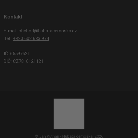
Kontakt
E-mail:
obchod@hubatacernoska.cz
Tel.:
+420 602 683 974
IČ: 65597621
DIČ: CZ7810121121
© Jan Kuthan - Hubatá černoška, 2026