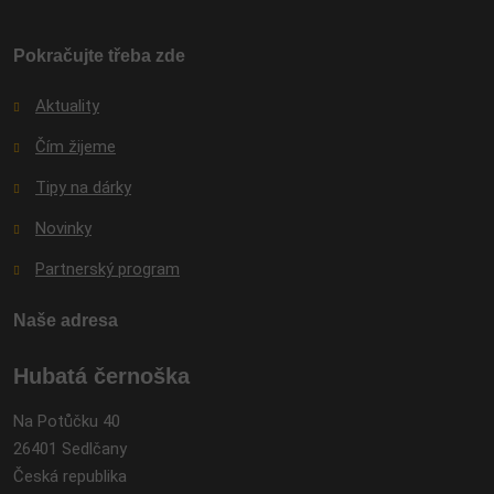
nepodařilo
odeslat.
Pokračujte třeba zde
Aktuality
Čím žijeme
Tipy na dárky
Novinky
Partnerský program
Naše adresa
Hubatá černoška
Na Potůčku 40
26401 Sedlčany
Česká republika