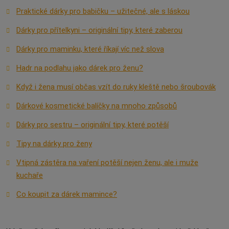
Praktické dárky pro babičku – užitečné, ale s láskou
Dárky pro přítelkyni – originální tipy, které zaberou
Dárky pro maminku, které říkají víc než slova
Hadr na podlahu jako dárek pro ženu?
Když i žena musí občas vzít do ruky kleště nebo šroubovák
Dárkové kosmetické balíčky na mnoho způsobů
Dárky pro sestru – originální tipy, které potěší
Tipy na dárky pro ženy
Vtipná zástěra na vaření potěší nejen ženu, ale i muže
kuchaře
Co koupit za dárek mamince?