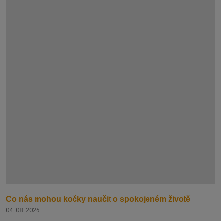
Co nás mohou kočky naučit o spokojeném životě
04. 08. 2026