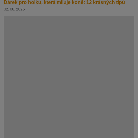
Dárek pro holku, která miluje koně: 12 krásných tipů
02. 08. 2026