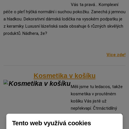
Vás ta pravá... Komplexní
péče o pleť hýčká normální i suchou pokožku. Zanechá ji jemnou
a hladkou. Dekorativní dámská lodička na vysokém podpatku je
z keramiky. Luxusní lázeňská sada obsahuje 6 různých skvělých
produktů. Nádhera, že?
Více zde!
Kosmetika v košíku
Měli jsme tu ledacos, takže
kosmetika v proutěném
košíku Vás jistě už
nepřekvapí. Čtrnáctidílný
luxusní dárkový kosmetický
Tento web využívá cookies
set doslova svádí k tomu,