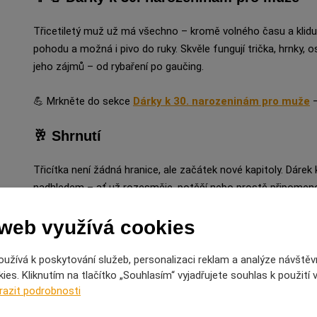
Třicetiletý muž už má všechno – kromě volného času a klidu.
pohodu a možná i pivo do ruky. Skvěle fungují trička, hrnky, o
jeho zájmů – od rybaření po gaučing.
💪 Mrkněte do sekce
Dárky k 30. narozeninám pro muže
–
🥂 Shrnutí
Třicítka není žádná hranice, ale začátek nové kapitoly. Dárek 
nadhledem – ať už rozesměje, potěší nebo prostě připomene
Ať už vybíráte pro muže nebo ženu, u Hubaté černošky najdete
 web využívá cookies
smíchem, stylem a pořádnou dávkou sebevědomí. 🎂✨
užívá k poskytování služeb, personalizaci reklam a analýze návštěv
es. Kliknutím na tlačítko „Souhlasím“ vyjadřujete souhlas k použití
razit podrobnosti