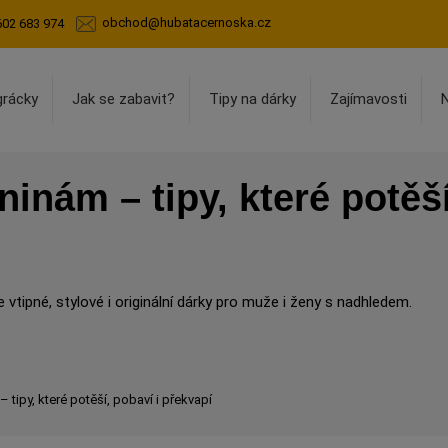
obchod@hubatacernoska.cz
602 683 974
grácky
Jak se zabavit?
Tipy na dárky
Zajímavosti
inám – tipy, které potěší
vtipné, stylové i originální dárky pro muže i ženy s nadhledem.
 tipy, které potěší, pobaví i překvapí