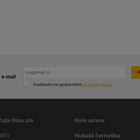
P
 e-mail
Souhlasím
Souhlasím se zpracováním
osobních údajů
.
se
Formulář
zpracováním
osobních
se
údajů
.
nepodařilo
odeslat.
ujte třeba zde
Naše adresa
ality
Hubatá černoška