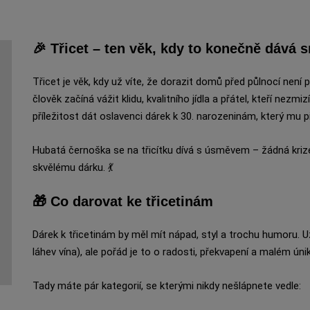
🎉 Třicet – ten věk, kdy to konečně dává 
Třicet je věk, kdy už víte, že dorazit domů před půlnocí není p
člověk začíná vážit klidu, kvalitního jídla a přátel, kteří nezmi
příležitost dát oslavenci dárek k 30. narozeninám, který mu 
Hubatá černoška se na třicítku dívá s úsměvem – žádná krize
skvělému dárku. 💃
🎁 Co darovat ke třicetinám
Dárek k třicetinám by měl mít nápad, styl a trochu humoru. Už
láhev vína), ale pořád je to o radosti, překvapení a malém ún
Tady máte pár kategorií, se kterými nikdy nešlápnete vedle: