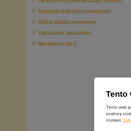
Rýmovačky a básničky k narozeninám
Přání ke kulatým narozeninám
Vtipná přání k narozeninám
Narozeninové dorty
Tento
Tento web po
soubory cooki
cookies.
Zob