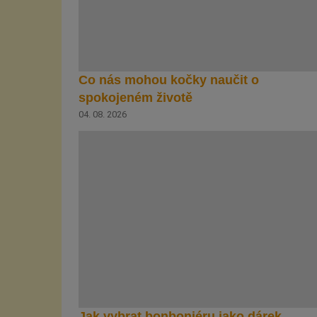
Co nás mohou kočky naučit o
spokojeném životě
04. 08. 2026
Jak vybrat bonboniéru jako dárek