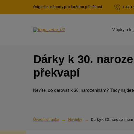
Originální nápady pro každou příležitost
+ 420 
Vtípky a le
Dárky k 30. narozen
překvapí
Nevíte, co darovat k 30. narozeninám? Tady najdete 
Úvodní stránka
Novinky
Dárky k 30. narozeninám –