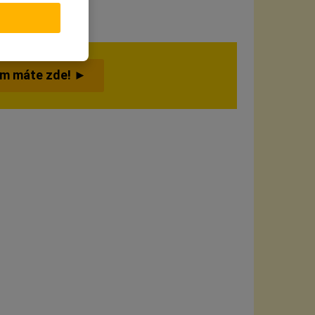
ám máte zde! ►