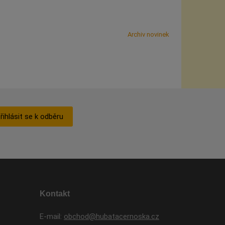
Archiv novinek
řihlásit se k odběru
Kontakt
E-mail:
obchod@hubatacernoska.cz