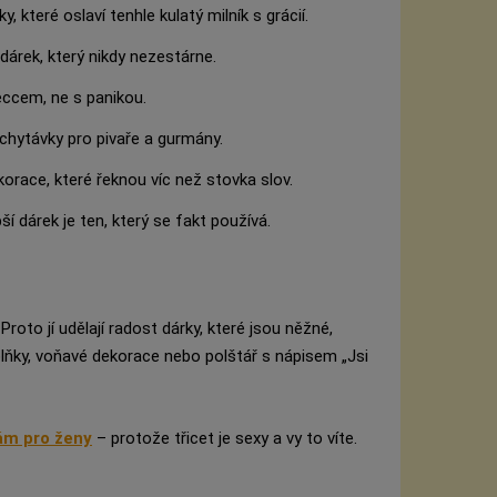
, které oslaví tenhle kulatý milník s grácií.
dárek, který nikdy nezestárne.
seccem, ne s panikou.
vychytávky pro pivaře a gurmány.
orace, které řeknou víc než stovka slov.
ší dárek je ten, který se fakt používá.
Proto jí udělají radost dárky, které jsou něžné,
oplňky, voňavé dekorace nebo polštář s nápisem „Jsi
ám pro ženy
– protože třicet je sexy a vy to víte.