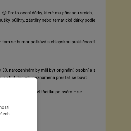
 😏 Proto ocení dárky, které mu přinesou smích,
sušky, půllitry, zástěry nebo tematické dárky podle
 tam se humor potkává s chlapskou praktičností.
k 30. narozeninám by měl být originální, osobní a s
, že být dospělý neznamená přestat se bavit.
 dárky, které oslaví třicítku po svém – se
nosti
 všech