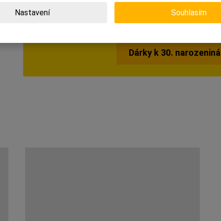
Nastavení
Souhlasím
Dárky k 30. narozenin