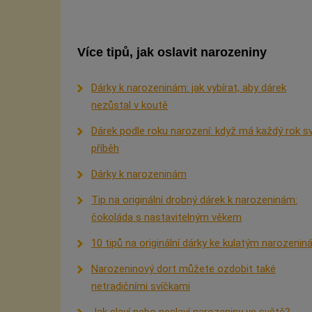
Více tipů, jak oslavit narozeniny
Dárky k narozeninám: jak vybírat, aby dárek
nezůstal v koutě
Dárek podle roku narození: když má každý rok sv
příběh
Dárky k narozeninám
Tip na originální drobný dárek k narozeninám:
čokoláda s nastavitelným věkem
10 tipů na originální dárky ke kulatým narozeni
Narozeninový dort můžete ozdobit také
netradičními svíčkami
Jak slaví nebo neslaví narozeniny ve světě?