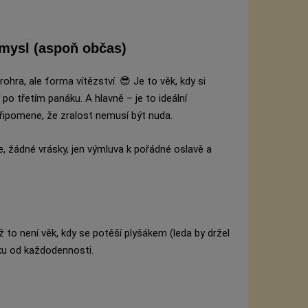
smysl (aspoň občas)
rohra, ale forma vítězství. 😎 Je to věk, kdy si
zí po třetím panáku. A hlavně – je to ideální
připomene, že zralost nemusí být nuda.
, žádné vrásky, jen výmluva k pořádné oslavě a
 to není věk, kdy se potěší plyšákem (leda by držel
iku od každodennosti.