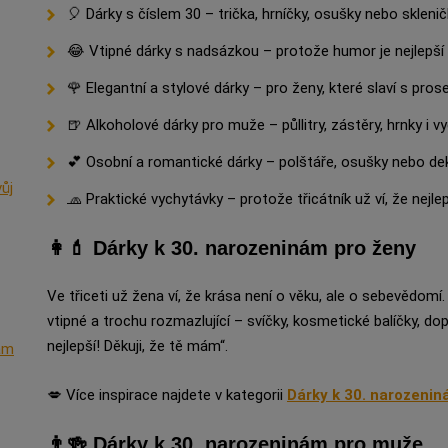
🎈 Dárky s číslem 30 – trička, hrníčky, osušky nebo skleničky
😂 Vtipné dárky s nadsázkou – protože humor je nejlepší 
🌹 Elegantní a stylové dárky – pro ženy, které slaví s pro
🍺 Alkoholové dárky pro muže – půllitry, zástěry, hrnky i 
💕 Osobní a romantické dárky – polštáře, osušky nebo dek
ůj
🧢 Praktické vychytávky – protože třicátník už ví, že nejlep
👩💄 Dárky k 30. narozeninám pro ženy
Ve třiceti už žena ví, že krása není o věku, ale o sebevědomí. 
vtipné a trochu rozmazlující – svíčky, kosmetické balíčky, d
nejlepší! Děkuji, že tě mám“.
nám
💋 Více inspirace najdete v kategorii
Dárky k 30. narozenin
👨🍻 Dárky k 30. narozeninám pro muže