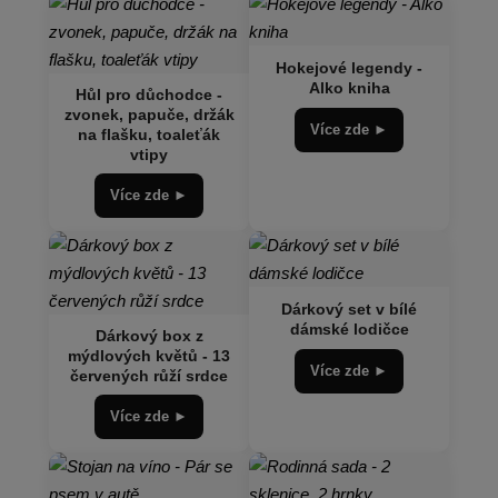
Hokejové legendy -
Alko kniha
Hůl pro důchodce -
zvonek, papuče, držák
Více zde ►
na flašku, toaleťák
vtipy
Více zde ►
Dárkový set v bílé
dámské lodičce
Dárkový box z
mýdlových květů - 13
Více zde ►
červených růží srdce
Více zde ►