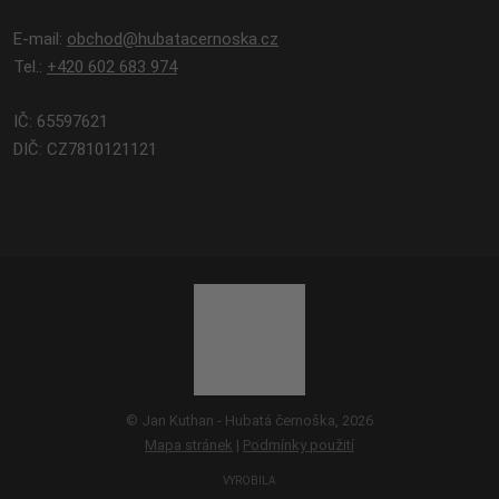
E-mail:
obchod@hubatacernoska.cz
Tel.:
+420 602 683 974
IČ: 65597621
DIČ: CZ7810121121
© Jan Kuthan - Hubatá černoška, 2026
Mapa stránek
|
Podmínky použití
VYROBILA