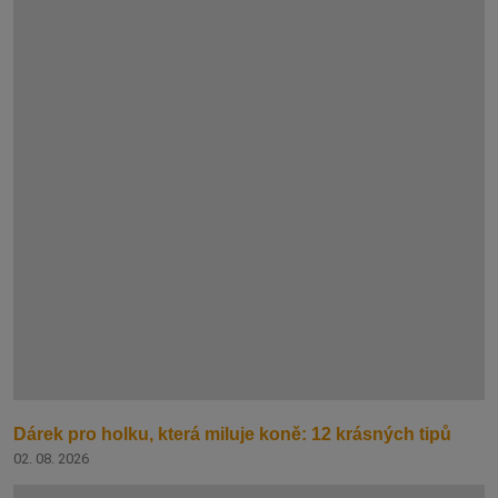
Dárek pro holku, která miluje koně: 12 krásných tipů
02. 08. 2026