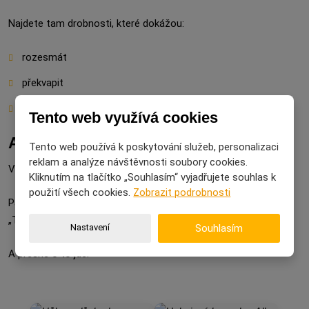
Najdete tam drobnosti, které dokážou:
rozesmát
překvapit
nebo prostě jen zpříjemnit den.
Tento web využívá cookies
A malá pravda na závěr
Tento web používá k poskytování služeb, personalizaci
reklam a analýze návštěvnosti soubory cookies.
Většina lidí si totiž nepamatuje cenu dárku.
Kliknutím na tlačítko „Souhlasím“ vyjadřujete souhlas k
použití všech cookies.
Zobrazit podrobnosti
Pamatují si jen ten moment, kdy ho rozbalili a řekli si:
„To je dobrý!“
Nastavení
Souhlasím
A přesně o to jde.