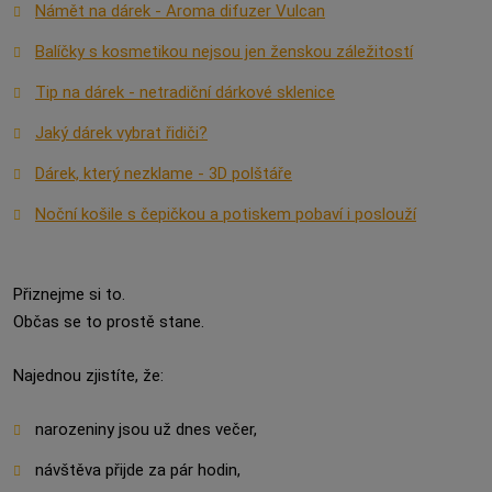
Námět na dárek - Aroma difuzer Vulcan
Balíčky s kosmetikou nejsou jen ženskou záležitostí
Tip na dárek - netradiční dárkové sklenice
Jaký dárek vybrat řidiči?
Dárek, který nezklame - 3D polštáře
Noční košile s čepičkou a potiskem pobaví i poslouží
Přiznejme si to.
Občas se to prostě stane.
Najednou zjistíte, že:
narozeniny jsou už dnes večer,
návštěva přijde za pár hodin,