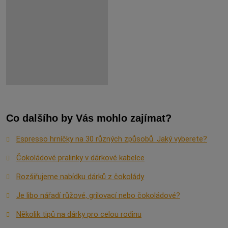
Co dalšího by Vás mohlo zajímat?
Espresso hrníčky na 30 různých způsobů. Jaký vyberete?
Čokoládové pralinky v dárkové kabelce
Rozšiřujeme nabídku dárků z čokolády
Je libo nářadí růžové, grilovací nebo čokoládové?
Několik tipů na dárky pro celou rodinu