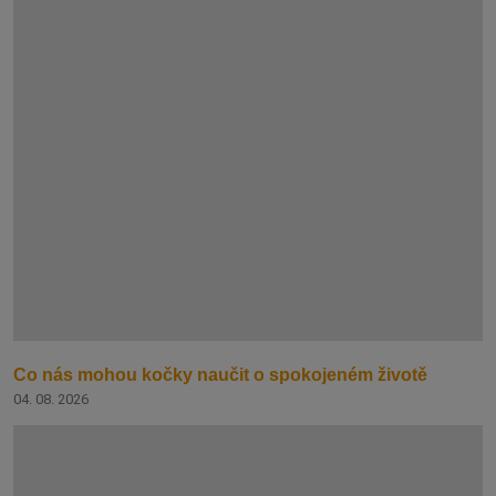
Co nás mohou kočky naučit o spokojeném životě
04. 08. 2026