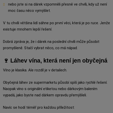
nebo jste si na dárek vzpomněli přesně ve chvíli, kdy už není
moc času něco vymýšlet.
V tu chvíli většina lidí sáhne po první věci, která je po ruce. Jenže
existuje mnohem lepší řešení.
Dobrá zpráva je, že i dárek na poslední chvíli může působit
promyšleně. Stačí vybrat něco, co má nápad.
🍷 Láhev vína, která není jen obyčejná
Víno je klasika. Ale rozdíl je v detailech.
Obyčejná láhev ze supermarketu působí spíš jako rychlé řešení.
Naopak víno s originální etiketou nebo dárkovým balením
vypadá, jako byste nad dárkem opravdu přemýšleli.
Navíc se hodí téměř pro každou příležitost: