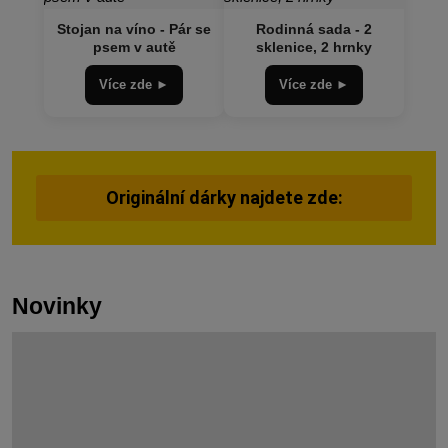
Stojan na víno - Pár se
Rodinná sada - 2
psem v autě
sklenice, 2 hrnky
Více zde ►
Více zde ►
Originální dárky najdete zde:
Novinky