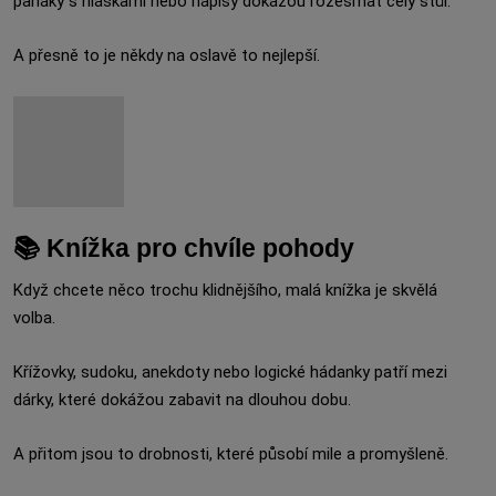
panáky s hláškami nebo nápisy dokážou rozesmát celý stůl.
A přesně to je někdy na oslavě to nejlepší.
📚 Knížka pro chvíle pohody
Když chcete něco trochu klidnějšího, malá knížka je skvělá
volba.
Křížovky, sudoku, anekdoty nebo logické hádanky patří mezi
dárky, které dokážou zabavit na dlouhou dobu.
A přitom jsou to drobnosti, které působí mile a promyšleně.