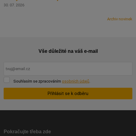
30. 07. 2026
Archiv novinek
Vše důležité na váš e-mail
Souhlasím
Souhlasím se zpracováním
osobních údajů
.
se
zpracováním
Přihlásit se k odběru
osobních
údajů
.
Formulář
se
nepodařilo
odeslat.
Pokračujte třeba zde