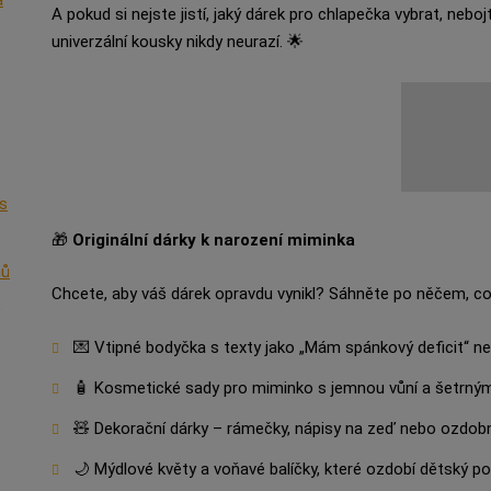
A pokud si nejste jistí, jaký dárek pro chlapečka vybrat, nebojt
univerzální kousky nikdy neurazí. 🌟
 s
🎁
Originální dárky k narození miminka
mů
Chcete, aby váš dárek opravdu vynikl? Sáhněte po něčem, c
💌 Vtipné bodyčka s texty jako „Mám spánkový deficit“ ne
🧴 Kosmetické sady pro miminko s jemnou vůní a šetrný
🧸 Dekorační dárky – rámečky, nápisy na zeď nebo ozdobn
🌙 Mýdlové květy a voňavé balíčky, které ozdobí dětský po