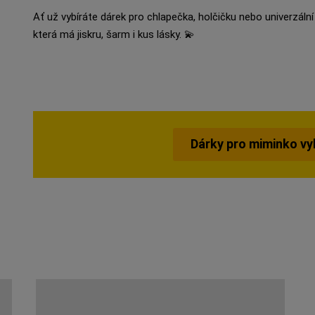
Ať už vybíráte dárek pro chlapečka, holčičku nebo univerzální
která má jiskru, šarm i kus lásky. 💫
Dárky pro miminko vy