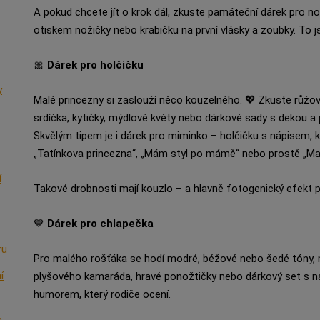
A pokud chcete jít o krok dál, zkuste památeční dárek pro 
otiskem nožičky nebo krabičku na první vlásky a zoubky. To j
🎀
Dárek pro holčičku
y
Malé princezny si zaslouží něco kouzelného. 💖 Zkuste růžov
srdíčka, kytičky, mýdlové květy nebo dárkové sady s dekou a
Skvělým tipem je i dárek pro miminko – holčičku s nápisem, 
„Tatínkova princezna“, „Mám styl po mámě“ nebo prostě „Mal
í
Takové drobnosti mají kouzlo – a hlavně fotogenický efekt p
💙
Dárek pro chlapečka
ru
Pro malého rošťáka se hodí modré, béžové nebo šedé tóny, m
í
plyšového kamaráda, hravé ponožtičky nebo dárkový set s ná
humorem, který rodiče ocení.
a