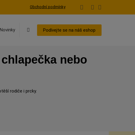
Obchodní podmínky
Vyhledávání
Novinky
Podívejte se na náš eshop
í chlapečka nebo
těší rodiče i prcky.