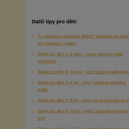
Další tipy pro děti:
Co darovat k narození dítěte? Inspirace na dárk
pro miminko i rodiče
Dárky pro děti 1–2 roky – hravé tipy pro malé
objevitele
Dárky pro děti 3–4 roky – když začíná velké hran
Dárky pro děti 5–6 let – když fantazie dostává
křídla
Dárky pro děti 7–8 let – když se učení mění ve h
Dárky pro děti 9–10 let – když začínají mít vlastn
styl
Dárky pro děti 11–12 let – mezi dětským snem 