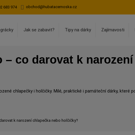
obchod@hubatacernoska.cz
02 683 974
egrácky
Jak se zabavit?
Tipy na dárky
Zajímavosti
 – co darovat k narozen
zené chlapečky i holčičky. Milé, praktické i památeční dárky, které po
darovat k narození chlapečka nebo holčičky?