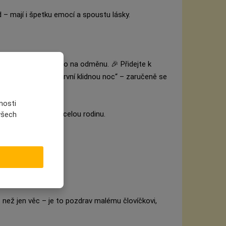
d – mají i špetku emocí a spoustu lásky.
si zaslouží taky něco na odměnu. 🎉 Přidejte k
na s etiketou „Na první klidnou noc“ – zaručeně se
nosti
působ, jak potěšit celou rodinu.
 všech
 srdce.
orem.
 než jen věc – je to pozdrav malému človíčkovi,