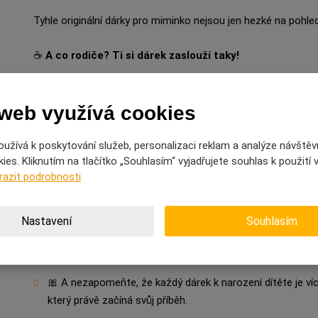
Tyhle originální dárky pro miminko nejsou jen hezké na pohle
☕
A co rodiče? Ti si dárek zaslouží taky!
Protože miminko sice dostane všechno, ale ti, co to zvládli, 
dárku třeba vtipný hrnek, čokoládu s věnováním nebo lahev ví
 web využívá cookies
to setká s úspěchem.
užívá k poskytování služeb, personalizaci reklam a analýze návštěv
💞 Kombinovaný balíček pro miminko i rodiče je navíc skvělý z
es. Kliknutím na tlačítko „Souhlasím“ vyjadřujete souhlas k použití
razit podrobnosti
🌸
Závěrečné tipy od Hubaté černošky
Nastavení
Souhlasím
🍼 Dárek pro miminko nemusí být velký – stačí, když je od
💙 Vyberte podle stylu rodiny – něžně, hravě nebo s hum
🎀 A nezapomeňte, že každý dárek k narození dítěte je víc
který právě začíná svůj příběh.