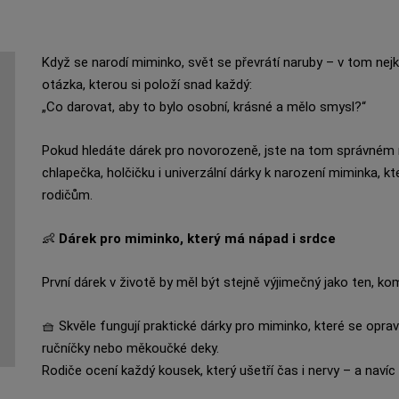
Když se narodí miminko, svět se převrátí naruby – v tom nejk
otázka, kterou si položí snad každý:
„Co darovat, aby to bylo osobní, krásné a mělo smysl?“
Pokud hledáte dárek pro novorozeně, jste na tom správném m
chlapečka, holčičku i univerzální dárky k narození miminka, kt
rodičům.
👶
Dárek pro miminko, který má nápad i srdce
První dárek v životě by měl být stejně výjimečný jako ten, ko
🧺 Skvěle fungují praktické dárky pro miminko, které se oprav
ručníčky nebo měkoučké deky.
Rodiče ocení každý kousek, který ušetří čas i nervy – a naví