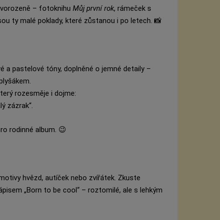
novorozeně – fotoknihu
Můj první rok
, rámeček s
sou ty malé poklady, které zůstanou i po letech. 📸
é a pastelové tóny, doplněné o jemné detaily –
 plyšákem.
který rozesměje i dojme:
ý zázrak“.
ro rodinné album. 😉
otivy hvězd, autíček nebo zvířátek. Zkuste
pisem „Born to be cool“ – roztomilé, ale s lehkým