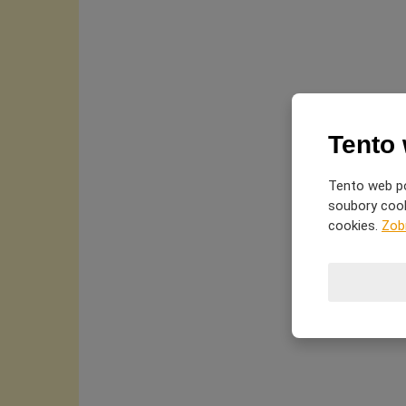
Tento
Tento web po
soubory cooki
cookies.
Zob