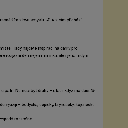
rásnějším slova smyslu. 💕 A s ním přichází i
ístě. Tady najdete inspiraci na dárky pro
eré rozjasní den nejen miminku, ale i jeho hrdým
mu patří. Nemusí být drahý – stačí, když má duši. 💫
du využijí – bodyčka, čepičky, bryndáčky, kojenecké
c vypadá rozkošně.