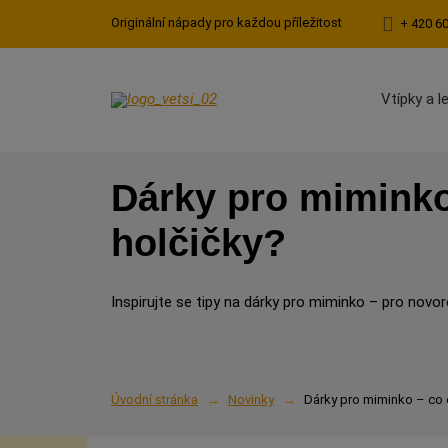
Originální nápady pro každou příležitost
+ 420 6
Vtípky a l
Dárky pro miminko
holčičky?
Inspirujte se tipy na dárky pro miminko – pro novoro
Úvodní stránka
Novinky
Dárky pro miminko – co 