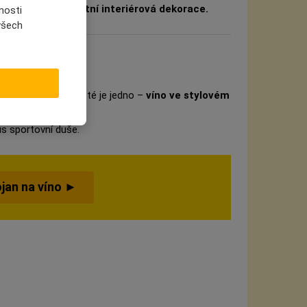
o
, ale i jako
elegantní interiérová dekorace.
nosti
 všech
bo drží raketu, jisté je jedno –
víno ve stylovém
us sportovní duše.
ojan na víno ►