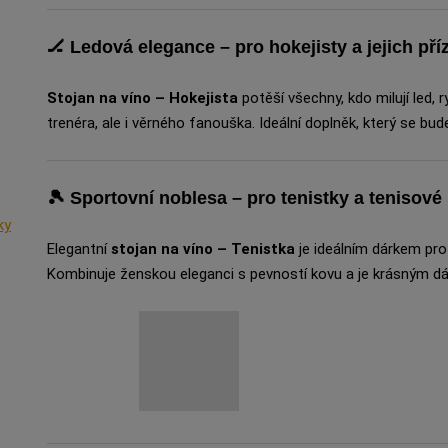
🏒
Ledová elegance – pro hokejisty a jejich pří
Stojan na víno – Hokejista
potěší všechny, kdo milují led,
trenéra, ale i věrného fanouška. Ideální doplněk, který se bu
🎾
Sportovní noblesa – pro tenistky a tenisov
ky
Elegantní
stojan na víno – Tenistka
je ideálním dárkem pro 
Kombinuje ženskou eleganci s pevností kovu a je krásným dár