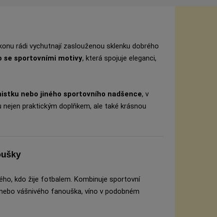
výkonu rádi vychutnají zaslouženou sklenku dobrého
o se sportovními motivy
, která spojuje eleganci,
tenistku nebo jiného sportovního nadšence
, v
u nejen praktickým doplňkem, ale také krásnou
noušky
ého, kdo žije fotbalem. Kombinuje sportovní
ra nebo vášnivého fanouška, víno v podobném