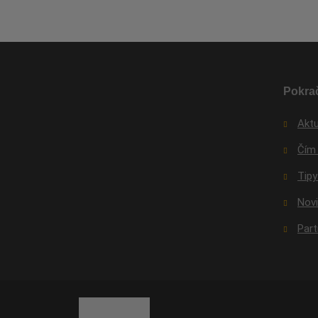
Pokrač
Aktu
Čím
Tipy
Nov
Par