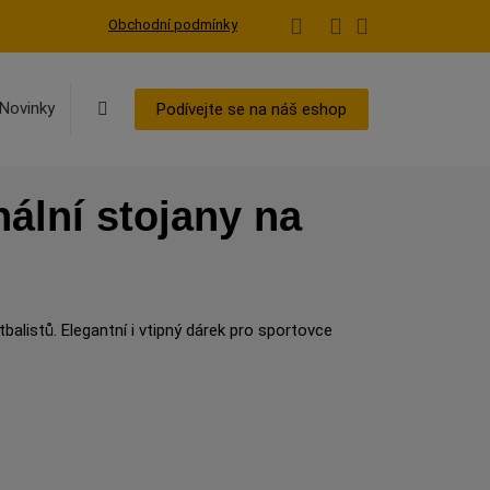
Obchodní podmínky
Vyhledávání
Novinky
Podívejte se na náš eshop
nální stojany na
tbalistů. Elegantní i vtipný dárek pro sportovce