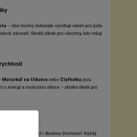
íky
sta
– oba motivy dokonale vystihují vášeň pro jízdu
tylově zároveň. Skvělý dárek pro všechny, kdo milují
rychlosti
– Motorkář na tříkolce
nebo
Čtyřkolka
jsou
 s energií a svobodou silnice – ideální dárek pro
ro šampiony
je stabilitu, pevnost i dlouhou životnost. Každý