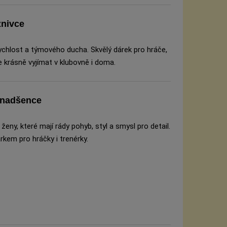
znivce
 rychlost a týmového ducha. Skvělý dárek pro hráče,
de krásně vyjímat v klubovně i doma.
é nadšence
ženy, které mají rády pohyb, styl a smysl pro detail.
kem pro hráčky i trenérky.