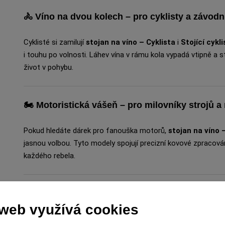
🚴
Víno na dvou kolech – pro cyklisty a závodn
Cyklisté si zamilují
stojan na víno – Cyklista
i
Stojící cykli
i touhu po volnosti. Láhev vína v rámu kola vypadá vtipně a s
život v pohybu.
🏍️
Motoristická vášeň – pro milovníky strojů a 
Pokud hledáte dárek pro fanouška motorů,
stojan na víno 
jasnou volbou. Tyto modely spojují precizní kovové zpracování
každého rebela.
🏅
Kvalitní zpracování, které vydrží – nejen p
 web využívá cookies
Všechny stojany jsou vyrobené z kvalitního kovu, který zaruču