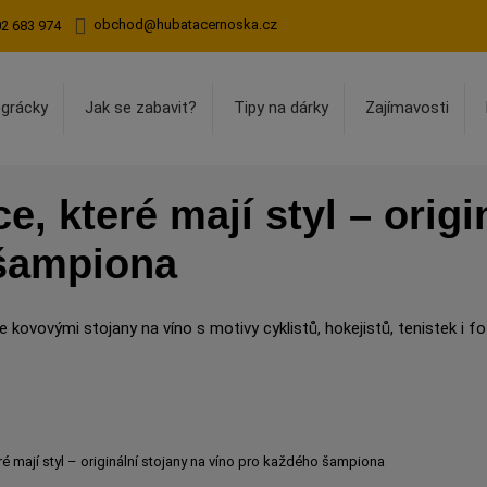
obchod@hubatacernoska.cz
02 683 974
egrácky
Jak se zabavit?
Tipy na dárky
Zajímavosti
, které mají styl – origi
 šampiona
e kovovými stojany na víno s motivy cyklistů, hokejistů, tenistek i fo
ré mají styl – originální stojany na víno pro každého šampiona