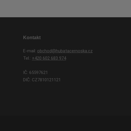
Kontakt
E-mail:
obchod@hubatacernoska.cz
Tel.:
+420 602 683 974
IČ: 65597621
DIČ: CZ7810121121