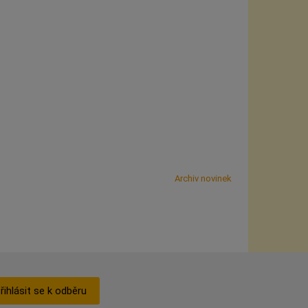
Archiv novinek
řihlásit se k odběru