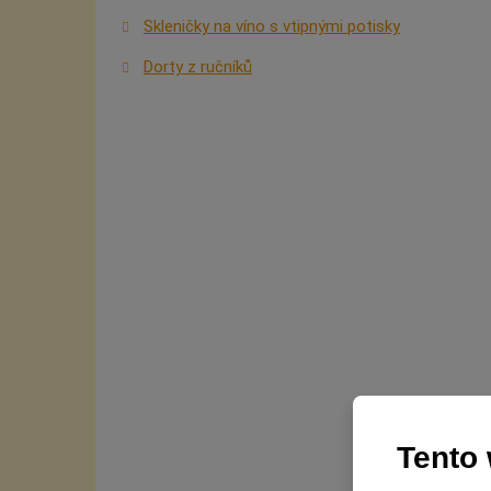
Skleničky na víno s vtipnými potisky
Dorty z ručníků
Tento