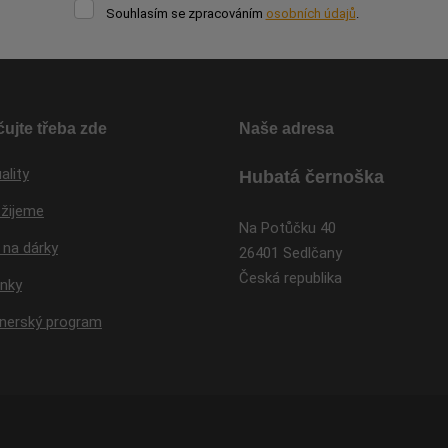
Souhlasím
Souhlasím se zpracováním
osobních údajů
.
se
Formulář
zpracováním
osobních
se
údajů
.
nepodařilo
odeslat.
ujte třeba zde
Naše adresa
ality
Hubatá černoška
 žijeme
Na Potůčku 40
 na dárky
26401 Sedlčany
Česká republika
inky
tnerský program