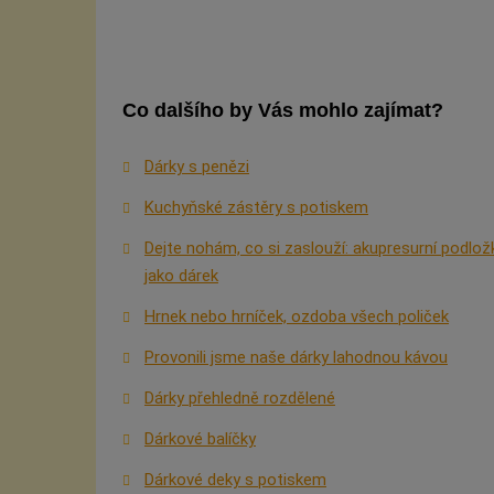
Co dalšího by Vás mohlo zajímat?
Dárky s penězi
Kuchyňské zástěry s potiskem
Dejte nohám, co si zaslouží: akupresurní podlož
jako dárek
Hrnek nebo hrníček, ozdoba všech poliček
Provonili jsme naše dárky lahodnou kávou
Dárky přehledně rozdělené
Dárkové balíčky
Dárkové deky s potiskem