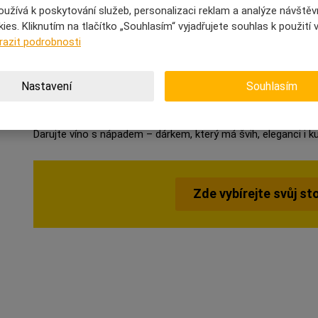
kus je detailně propracovaný a slouží nejen jako
držík na vín
užívá k poskytování služeb, personalizaci reklam a analýze návštěv
es. Kliknutím na tlačítko „Souhlasím“ vyjadřujete souhlas k použití
razit podrobnosti
💡
Závěr:
Nastavení
Souhlasím
Ať už sportovec fandí kolečkovým sportům, běhá za pukem ne
stojanu potěší každého vítěze.
Darujte víno s nápadem – dárkem, který má švih, eleganci i k
Zde vybírejte svůj st