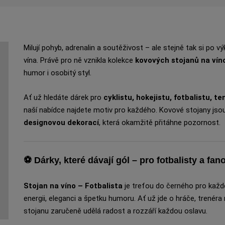
Milují pohyb, adrenalin a soutěživost – ale stejně tak si po 
vína. Právě pro ně vznikla kolekce
kovových stojanů na vín
humor i osobitý styl.
Ať už hledáte dárek pro
cyklistu, hokejistu, fotbalistu, 
naší nabídce najdete motiv pro každého. Kovové stojany jso
designovou dekorací
, která okamžitě přitáhne pozornost.
⚽
Dárky, které dávají gól – pro fotbalisty a fa
Stojan na víno – Fotbalista
je trefou do černého pro každ
energii, eleganci a špetku humoru. Ať už jde o hráče, trené
stojanu zaručeně udělá radost a rozzáří každou oslavu.