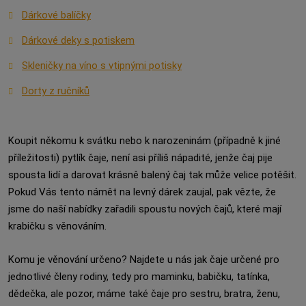
Dárkové balíčky
Dárkové deky s potiskem
Skleničky na víno s vtipnými potisky
Dorty z ručníků
Koupit někomu k svátku nebo k narozeninám (případně k jiné
příležitosti) pytlík čaje, není asi příliš nápadité, jenže čaj pije
spousta lidí a darovat krásně balený čaj tak může velice potěšit.
Pokud Vás tento námět na levný dárek zaujal, pak vězte, že
jsme do naší nabídky zařadili spoustu nových čajů, které mají
krabičku s věnováním.
Komu je věnování určeno? Najdete u nás jak čaje určené pro
jednotlivé členy rodiny, tedy pro maminku, babičku, tatínka,
dědečka, ale pozor, máme také čaje pro sestru, bratra, ženu,