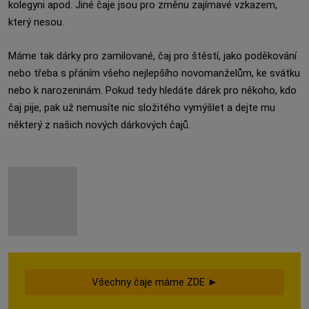
kolegyni apod. Jiné čaje jsou pro změnu zajímavé vzkazem,
který nesou.
Máme tak dárky pro zamilované, čaj pro štěstí, jako poděkování
nebo třeba s přáním všeho nejlepšího novomanželům, ke svátku
nebo k narozeninám. Pokud tedy hledáte dárek pro někoho, kdo
čaj pije, pak už nemusíte nic složitého vymýšlet a dejte mu
některý z našich nových dárkových čajů.
Všechny čaje máme ZDE ►