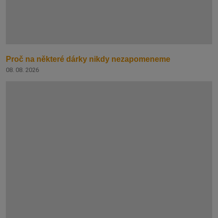
Proč na některé dárky nikdy nezapomeneme
08. 08. 2026