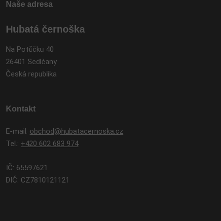
Naše adresa
Hubatá černoška
Na Potůčku 40
26401 Sedlčany
Česká republika
Kontakt
E-mail:
obchod@hubatacernoska.cz
Tel.:
+420 602 683 974
IČ: 65597621
DIČ: CZ7810121121