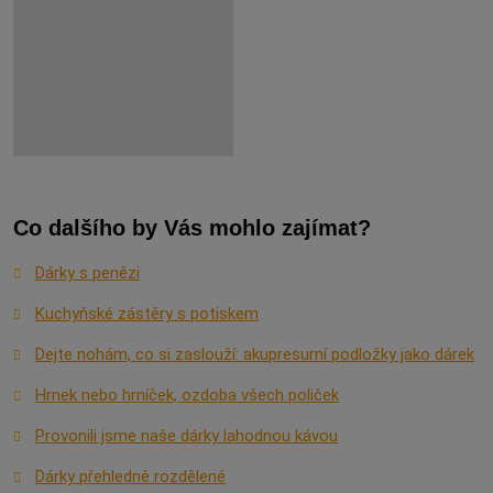
Co dalšího by Vás mohlo zajímat?
Dárky s penězi
Kuchyňské zástěry s potiskem
Dejte nohám, co si zaslouží: akupresurní podložky jako dárek
Hrnek nebo hrníček, ozdoba všech poliček
Provonili jsme naše dárky lahodnou kávou
Dárky přehledně rozdělené