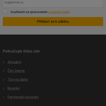
Souhlasím
Souhlasím se zpracováním
osobních údajů
.
se
zpracováním
Přihlásit se k odběru
osobních
údajů
.
Formulář
se
nepodařilo
odeslat.
Pokračujte třeba zde
Aktuality
Čím žijeme
Tipy na dárky
Novinky
Partnerský program