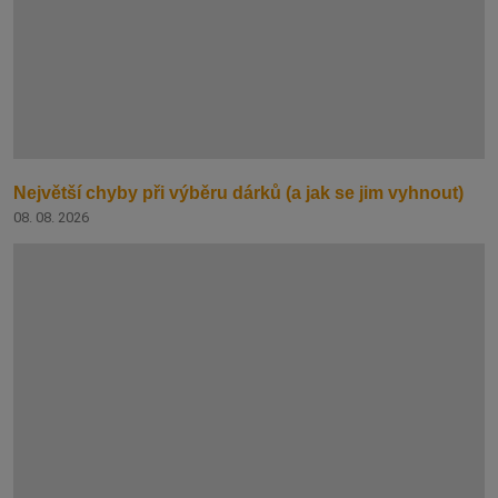
Největší chyby při výběru dárků (a jak se jim vyhnout)
08. 08. 2026