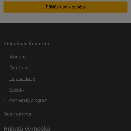
zpracováním
Přihlásit se k odběru
osobních
údajů
.
Formulář
se
nepodařilo
odeslat.
Pokračujte třeba zde
Aktuality
Čím žijeme
Tipy na dárky
Novinky
Partnerský program
Naše adresa
Hubatá černoška