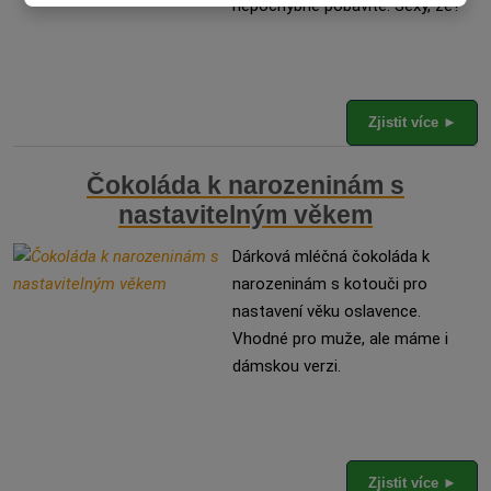
nepochybně pobavíte. Sexy, že?
Zjistit více ►
Čokoláda k narozeninám s
nastavitelným věkem
Dárková mléčná čokoláda k
narozeninám s kotouči pro
nastavení věku oslavence.
Vhodné pro muže, ale máme i
dámskou verzi.
Zjistit více ►