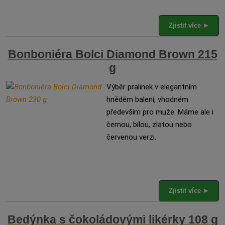
Zjistit více ►
Bonboniéra Bolci Diamond Brown 215
g
Výběr pralinek v elegantním
hnědém balení, vhodném
především pro muže. Máme ale i
černou, bílou, zlatou nebo
červenou verzi.
Zjistit více ►
Bedýnka s čokoládovými likérky 108 g