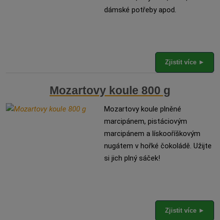
dámské potřeby apod.
Zjistit více ►
Mozartovy koule 800 g
Mozartovy koule plněné
marcipánem, pistáciovým
marcipánem a lískooříškovým
nugátem v hořké čokoládě. Užijte
si jich plný sáček!
Zjistit více ►