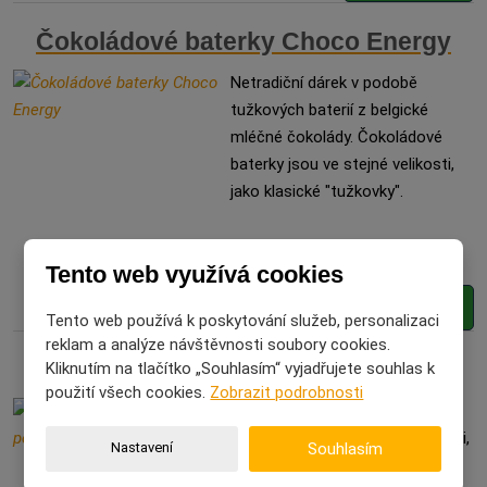
Čokoládové baterky Choco Energy
Netradiční dárek v podobě
tužkových baterií z belgické
mléčné čokolády. Čokoládové
baterky jsou ve stejné velikosti,
jako klasické "tužkovky".
Tento web využívá cookies
Zjistit více ►
Tento web používá k poskytování služeb, personalizaci
reklam a analýze návštěvnosti soubory cookies.
Mléčná čokoláda - Ideální pomocník
Kliknutím na tlačítko „Souhlasím“ vyjadřujete souhlas k
použití všech cookies.
Zobrazit podrobnosti
S touto čokoládou zabodujete u
kamarádky nebo kolegyně v práci,
Nastavení
Souhlasím
protože se při jejím předávání