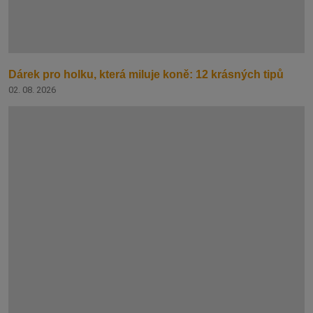
Dárek pro holku, která miluje koně: 12 krásných tipů
02. 08. 2026