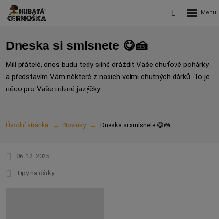
Rozbalení
Vyhledávání
menu
Dneska si smlsnete 😋🍰
Milí přátelé, dnes budu tedy silně dráždit Vaše chuťové pohárky
a představím Vám některé z našich velmi chutných dárků. To je
něco pro Vaše mlsné jazýčky...
Úvodní stránka
Novinky
Dneska si smlsnete 😋🍰
06. 12. 2025
Tipy na dárky