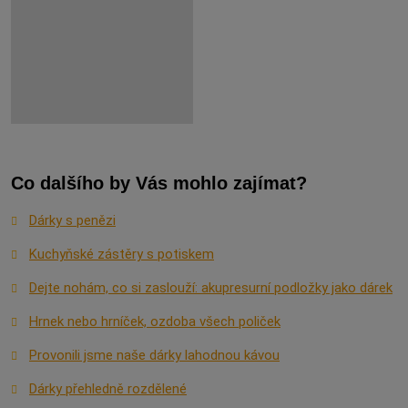
Co dalšího by Vás mohlo zajímat?
Dárky s penězi
Kuchyňské zástěry s potiskem
Dejte nohám, co si zaslouží: akupresurní podložky jako dárek
Hrnek nebo hrníček, ozdoba všech poliček
Provonili jsme naše dárky lahodnou kávou
Dárky přehledně rozdělené