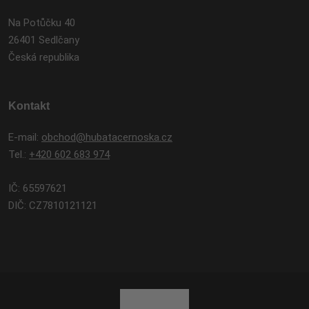
Na Potůčku 40
26401 Sedlčany
Česká republika
Kontakt
E-mail:
obchod@hubatacernoska.cz
Tel.:
+420 602 683 974
IČ: 65597621
DIČ: CZ7810121121