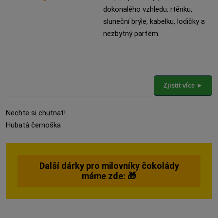
dokonalého vzhledu: rtěnku,
sluneční brýle, kabelku, lodičky a
nezbytný parfém.
Zjistit více ►
Nechte si chutnat!
Hubatá černoška
Další dárky pro milovníky čokolády
máme zde: 🎁