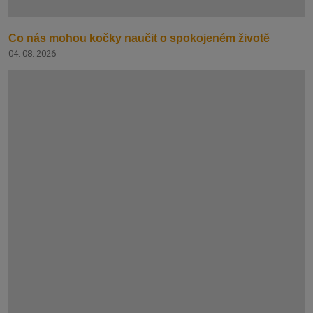
Co nás mohou kočky naučit o spokojeném životě
04. 08. 2026