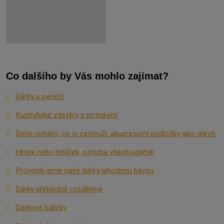
Co dalšího by Vás mohlo zajímat?
Dárky s penězi
Kuchyňské zástěry s potiskem
Dejte nohám, co si zaslouží: akupresurní podložky jako dárek
Hrnek nebo hrníček, ozdoba všech poliček
Provonili jsme naše dárky lahodnou kávou
Dárky přehledně rozdělené
Dárkové balíčky