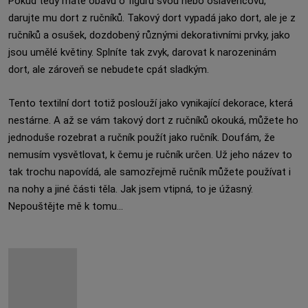
Pokud tedy máte obavu o figuru svou nebo oslavencovu,
darujte mu dort z ručníků. Takový dort vypadá jako dort, ale je z
ručníků a osušek, dozdobený různými dekorativními prvky, jako
jsou umělé květiny. Splníte tak zvyk, darovat k narozeninám
dort, ale zároveň se nebudete cpát sladkým.
Tento textilní dort totiž poslouží jako vynikající dekorace, která
nestárne. A až se vám takový dort z ručníků okouká, můžete ho
jednoduše rozebrat a ručník použít jako ručník. Doufám, že
nemusím vysvětlovat, k čemu je ručník určen. Už jeho název to
tak trochu napovídá, ale samozřejmě ručník můžete používat i
na nohy a jiné části těla. Jak jsem vtipná, to je úžasný.
Nepouštějte mě k tomu...