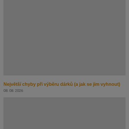
Největší chyby při výběru dárků (a jak se jim vyhnout)
08. 08. 2026