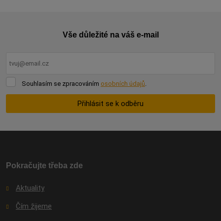
Vše důležité na váš e-mail
Souhlasím
Souhlasím se zpracováním
osobních údajů
.
se
zpracováním
Přihlásit se k odběru
osobních
údajů
.
Formulář
se
nepodařilo
odeslat.
Pokračujte třeba zde
Aktuality
Čím žijeme