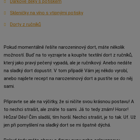
Dárkové deky s potiskem
Skleničky na víno s vtipnými potisky
Dorty z ručníků
Pokud momentálně řešíte narozeninový dort, máte několik
možností. Buď na to vyzrajete a koupíte textilní dort z ručníků,
který jako pravý pečený vypadá, ale je ručníkový. Anebo nedáte
na sladký dort dopustit. V tom případě Vám jej někdo vyrobí,
anebo najdete recept na narozeninový dort a pustíte se do něj
sami.
Připravte se ale na výčitky, že si ničíte svou krásnou postavu! A
to nechci strašit, ale znáte to sami. Já to tedy znám! Horor!
Hrůza! Děs! Čím sladší, tím horší. Nechci strašit, je to tak. Uf. Už
jen při pomyšlení na sladký dort se mi špatně dýchá.