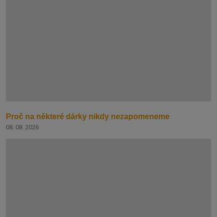
Proč na některé dárky nikdy nezapomeneme
08. 08. 2026