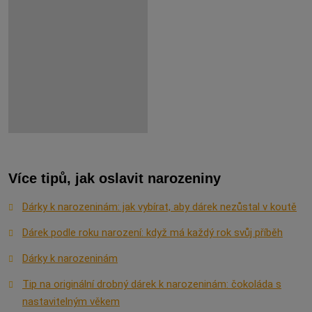
Více tipů, jak oslavit narozeniny
Dárky k narozeninám: jak vybírat, aby dárek nezůstal v koutě
Dárek podle roku narození: když má každý rok svůj příběh
Dárky k narozeninám
Tip na originální drobný dárek k narozeninám: čokoláda s
nastavitelným věkem