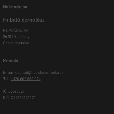
Naše adresa
Hubatá černoška
Na Potůčku 40
26401 Sedlčany
Česká republika
Kontakt
E-mail:
obchod@hubatacernoska.cz
Tel.:
+420 602 683 974
IČ: 65597621
DIČ: CZ7810121121