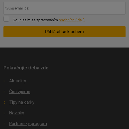
Souhlasím
Souhlasím se zpracováním
osobních údajů
.
se
zpracováním
Přihlásit se k odběru
osobních
údajů
.
Formulář
se
nepodařilo
odeslat.
Pokračujte třeba zde
Aktuality
Čím žijeme
Tipy na dárky
Novinky
Partnerský program