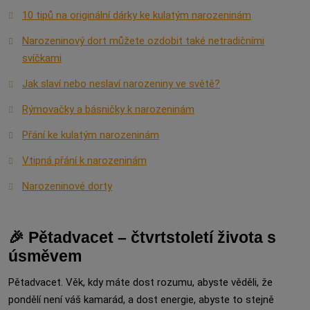
10 tipů na originální dárky ke kulatým narozeninám
Narozeninový dort můžete ozdobit také netradičními
svíčkami
Jak slaví nebo neslaví narozeniny ve světě?
Rýmovačky a básničky k narozeninám
Přání ke kulatým narozeninám
Vtipná přání k narozeninám
Narozeninové dorty
🎉 Pětadvacet – čtvrtstoletí života s
úsměvem
Pětadvacet. Věk, kdy máte dost rozumu, abyste věděli, že
pondělí není váš kamarád, a dost energie, abyste to stejně