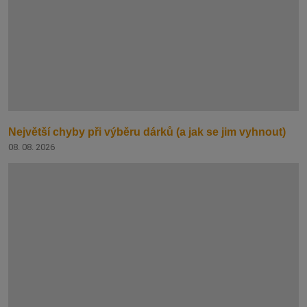
Největší chyby při výběru dárků (a jak se jim vyhnout)
08. 08. 2026