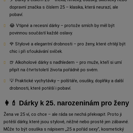
dopravní značka s číslem 25 – klasika, která neurazí, ale
pobaví.
😂 Vtipné a recesní dárky – protože smích by měl být
povinnou součástí každé oslavy.
🌹 Stylové a elegantní drobnosti – pro ženy, které chtějí být
chic i při sfoukávání svíček.
🍺 Alkoholové dárky s nadhledem – pro muže, kteří si umí
připít na čtvrtstoletí života pořádně po svém.
💡 Praktické vychytávky – polštáře, osušky, doplňky a další
drobnosti, které potěší i pobaví.
👩💄 Dárky k 25. narozeninám pro ženy
Žena ve 25 ví, co chce – ale ráda se nechá překvapit. Proto ji
potěší dárky, které jsou stylové, něžné nebo prostě jen zábavné.
Může to být osuška s nápisem „25 a pořád sexy“, kosmetický