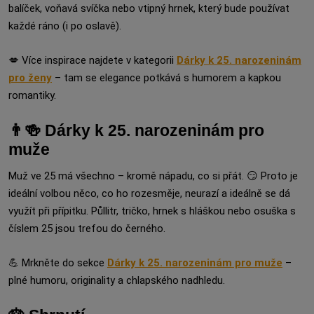
balíček, voňavá svíčka nebo vtipný hrnek, který bude používat
každé ráno (i po oslavě).
💋 Více inspirace najdete v kategorii
Dárky k 25. narozeninám
pro ženy
– tam se elegance potkává s humorem a kapkou
romantiky.
👨🍻 Dárky k 25. narozeninám pro
muže
Muž ve 25 má všechno – kromě nápadu, co si přát. 😏 Proto je
ideální volbou něco, co ho rozesměje, neurazí a ideálně se dá
využít při přípitku. Půllitr, tričko, hrnek s hláškou nebo osuška s
číslem 25 jsou trefou do černého.
💪 Mrkněte do sekce
Dárky k 25. narozeninám pro muže
–
plné humoru, originality a chlapského nadhledu.