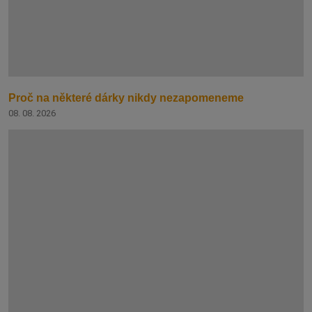
Proč na některé dárky nikdy nezapomeneme
08. 08. 2026