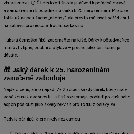
zkusili znovu. 😄 Čtvrtstoletí života je důvod k pořádné oslavě –
a samozřejmě i k pořádnému dárku k 25. narozeninám. Protože
tohle už nejsou žádné „náctiny“, ale přesto má život pořád chuť
na zábavu, prosecco a trochu sarkasmu.
Hubatá černoška říká: zapomeňte na klišé. Dárky k pětadvacítce
mají být vtipné, osobní a stylové – přesně jako ten, komu je
dáváte.
🎁 Jaký dárek k 25. narozeninám
zaručeně zaboduje
Nejde o cenu, ale o nápad. Ve 25 ocení každý dárek, který má v
sobě kousek osobnosti – ať už rozesměje, pohladí po duši nebo
aspoň poslouží jako skvělý rekvizit pro fotku z oslavy. 📸
Tady je pár tipů, které nikdy nezklamou:
🎈 Dárky s číslem 25 – trička, hrníčky, osušky, skleničky nebo