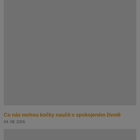
Co nás mohou kočky naučit o spokojeném životě
04. 08. 2026