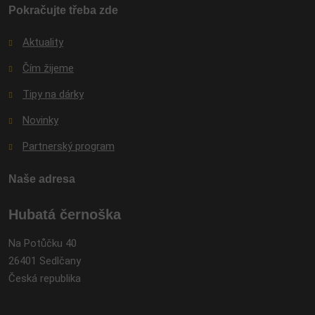
odeslat.
Pokračujte třeba zde
Aktuality
Čím žijeme
Tipy na dárky
Novinky
Partnerský program
Naše adresa
Hubatá černoška
Na Potůčku 40
26401 Sedlčany
Česká republika