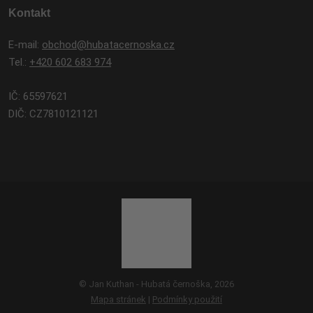
Kontakt
E-mail:
obchod@hubatacernoska.cz
Tel.:
+420 602 683 974
IČ: 65597621
DIČ: CZ7810121121
© Jan Kuthan - Hubatá černoška, 2026
Mapa stránek
|
Podmínky použití