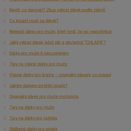
Nevíš, co darovat? Zkus vybrat dárek podle zájmů
Co koupit muži za dárek?
Nejlepší dárky pro muže, kteří tvrdí, že nic nepotřebují
Jaký vybrat dárek, když jde o skutečně "CHLAPA"?
Dárky pro muže k narozeninám
Tipy na vtipné dárky pro muže
Vtipné dárky pro bratra – originální nápady, co pobaví
Jakým dárkem potěšit pivaře?
Originální dárek pro muže motoristu
Tipy na dárky pro muže
Tipy na dárky pro tatínka
Oblíbené dárky pro pivaře