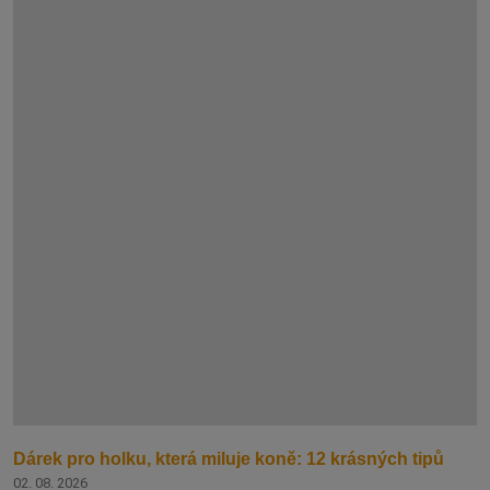
Dárek pro holku, která miluje koně: 12 krásných tipů
02. 08. 2026