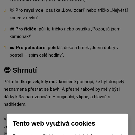
🦌
Pro myslivce:
osuška „Lovu zdar!“ nebo tričko „Největší
kanec v revíru“.
🚛
Pro řidiče:
půllitr, tričko nebo osuška „Pozor, já jsem
kamioňák!“
🛋️
Pro pohodáře:
polštář, deka a hrnek „Jsem dobrý v
posteli – spím celé hodiny“.
😎 Shrnutí
Pětatřicítka je věk, kdy muž konečně pochopí, že být dospělý
neznamená přestat se bavit. A přesně takové by měly být i
dárky k 35. narozeninám – originální, vtipné, a hlavně s
nadhledem.
Vyberte mu dárek, který ho rozesměje, potěší a připomene mu,
Tento web využívá cookies
že život je pořád jedna velká sranda – jen se trochu dřív vstává.
😏🍺