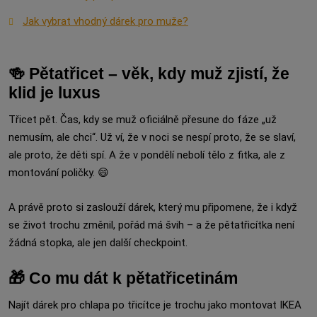
Jak vybrat vhodný dárek pro muže?
🍻 Pětatřicet – věk, kdy muž zjistí, že
klid je luxus
Třicet pět. Čas, kdy se muž oficiálně přesune do fáze „už
nemusím, ale chci“. Už ví, že v noci se nespí proto, že se slaví,
ale proto, že děti spí. A že v pondělí nebolí tělo z fitka, ale z
montování poličky. 😄
A právě proto si zaslouží dárek, který mu připomene, že i když
se život trochu změnil, pořád má švih – a že pětatřicítka není
žádná stopka, ale jen další checkpoint.
🎁 Co mu dát k pětatřicetinám
Najít dárek pro chlapa po třicítce je trochu jako montovat IKEA