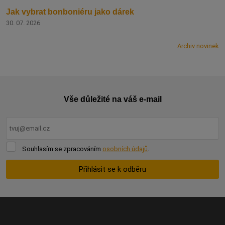
Jak vybrat bonboniéru jako dárek
30. 07. 2026
Archiv novinek
Vše důležité na váš e-mail
Souhlasím
Souhlasím se zpracováním
osobních údajů
.
se
zpracováním
Přihlásit se k odběru
osobních
údajů
.
Formulář
se
nepodařilo