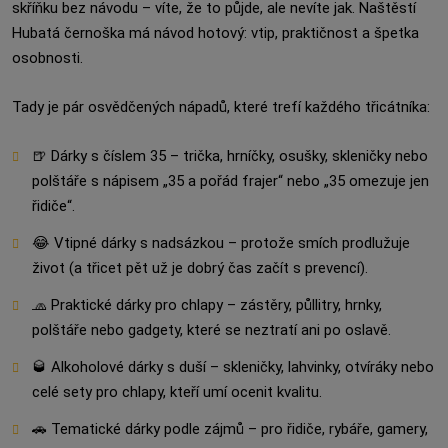
skříňku bez návodu – víte, že to půjde, ale nevíte jak. Naštěstí
Hubatá černoška má návod hotový: vtip, praktičnost a špetka
osobnosti.
Tady je pár osvědčených nápadů, které trefí každého třicátníka:
🍺 Dárky s číslem 35 – trička, hrníčky, osušky, skleničky nebo
polštáře s nápisem „35 a pořád frajer“ nebo „35 omezuje jen
řidiče“.
😂 Vtipné dárky s nadsázkou – protože smích prodlužuje
život (a třicet pět už je dobrý čas začít s prevencí).
🧢 Praktické dárky pro chlapy – zástěry, půllitry, hrnky,
polštáře nebo gadgety, které se neztratí ani po oslavě.
🥃 Alkoholové dárky s duší – skleničky, lahvinky, otvíráky nebo
celé sety pro chlapy, kteří umí ocenit kvalitu.
🚗 Tematické dárky podle zájmů – pro řidiče, rybáře, gamery,