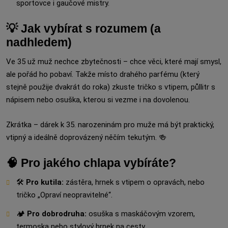
sportovce i gaučové mistry.
💡 Jak vybírat s rozumem (a
nadhledem)
Ve 35 už muž nechce zbytečnosti – chce věci, které mají smysl,
ale pořád ho pobaví. Takže místo drahého parfému (který
stejně použije dvakrát do roka) zkuste tričko s vtipem, půllitr s
nápisem nebo osuška, kterou si vezme i na dovolenou.
Zkrátka – dárek k 35. narozeninám pro muže má být praktický,
vtipný a ideálně doprovázený něčím tekutým. 🍻
🧠 Pro jakého chlapa vybíráte?
🛠️
Pro kutila:
zástěra, hrnek s vtipem o opravách, nebo
tričko „Opraví neopravitelné“.
🏕️
Pro dobrodruha:
osuška s maskáčovým vzorem,
termoska nebo stylový hrnek na cesty.