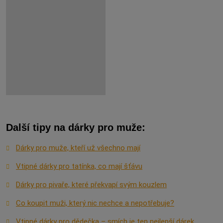
Další tipy na dárky pro muže:
Dárky pro muže, kteří už všechno mají
Vtipné dárky pro tatínka, co mají šťávu
Dárky pro pivaře, které překvapí svým kouzlem
Co koupit muži, který nic nechce a nepotřebuje?
Vtipné dárky pro dědečka – smích je ten nejlepší dárek