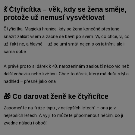
💃 Čtyřicítka – věk, kdy se žena směje,
protože už nemusí vysvětlovat
Čtyřicítka. Magická hranice, kdy se žena konečně přestane
snažit zalíbit všem a začne se bavit po svém. Ví, co chce, ví, co
už fakt ne, a hlavně – už se umí smát nejen s ostatními, ale i
sama sobě.
A právě proto si dárek k 40. narozeninám zaslouží něco víc než
další voňavku nebo květinu. Chce to dárek, který má duši, styl a
nadhled – přesně jako ona.
🎁 Co darovat ženě ke čtyřicítce
Zapomeňte na fráze typu „v nejlepších letech“ – ona je v
nejlepších letech. A vy jí to můžete připomenout něčím, co jí
zvedne náladu i obočí.