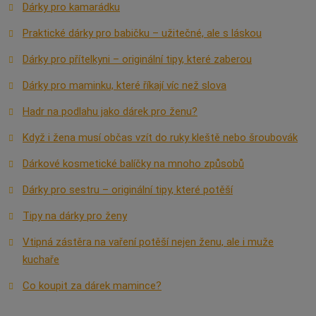
Dárky pro kamarádku
Praktické dárky pro babičku – užitečné, ale s láskou
Dárky pro přítelkyni – originální tipy, které zaberou
Dárky pro maminku, které říkají víc než slova
Hadr na podlahu jako dárek pro ženu?
Když i žena musí občas vzít do ruky kleště nebo šroubovák
Dárkové kosmetické balíčky na mnoho způsobů
Dárky pro sestru – originální tipy, které potěší
Tipy na dárky pro ženy
Vtipná zástěra na vaření potěší nejen ženu, ale i muže
kuchaře
Co koupit za dárek mamince?