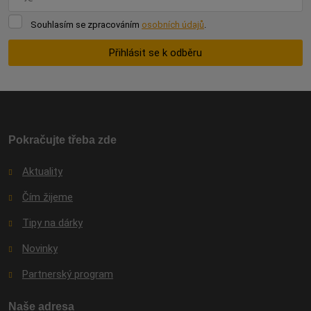
Souhlasím
Souhlasím se zpracováním
osobních údajů
.
se
zpracováním
Přihlásit se k odběru
osobních
údajů
.
Formulář
se
nepodařilo
odeslat.
Pokračujte třeba zde
Aktuality
Čím žijeme
Tipy na dárky
Novinky
Partnerský program
Naše adresa