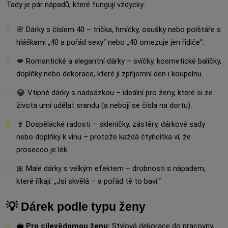
Tady je pár nápadů, které fungují vždycky:
🌸 Dárky s číslem 40 – trička, hrníčky, osušky nebo polštáře s
hláškami „40 a pořád sexy“ nebo „40 omezuje jen řidiče“.
💋 Romantické a elegantní dárky – svíčky, kosmetické balíčky,
doplňky nebo dekorace, které jí zpříjemní den i koupelnu.
😂 Vtipné dárky s nadsázkou – ideální pro ženy, které si ze
života umí udělat srandu (a nebojí se čísla na dortu).
🍷 Dospělácké radosti – skleničky, zástěry, dárkové sady
nebo doplňky k vínu – protože každá čtyřicítka ví, že
prosecco je lék.
🎀 Malé dárky s velkým efektem – drobnosti s nápadem,
které říkají: „Jsi skvělá – a pořád tě to baví.“
💡 Dárek podle typu ženy
💼
Pro cílevědomou ženu:
Stylová dekorace do pracovny,