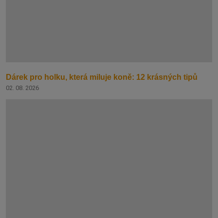
Dárek pro holku, která miluje koně: 12 krásných tipů
02. 08. 2026