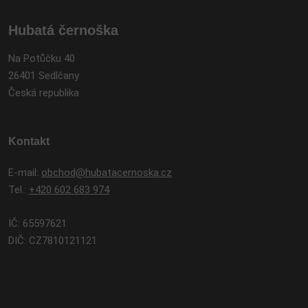
Hubatá černoška
Na Potůčku 40
26401 Sedlčany
Česká republika
Kontakt
E-mail:
obchod@hubatacernoska.cz
Tel.:
+420 602 683 974
IČ: 65597621
DIČ: CZ7810121121