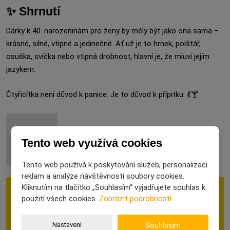
✨ Shrnutí
Dárky k 40. narozeninám pro ženy by měly být jako ona sama –
krásné, silné, vtipné a jedinečné. Ať už je to hrnek, polštář,
osuška, svíčka nebo vtipná drobnost, hlavní je, že mluví jejím
jazykem.
Čtyřicítka není důvod k panice. Je to důvod k přípitku. 💃🍸
Tento web využívá cookies
Tento web používá k poskytování služeb, personalizaci
reklam a analýze návštěvnosti soubory cookies.
Kliknutím na tlačítko „Souhlasím“ vyjadřujete souhlas k
použití všech cookies.
Zobrazit podrobnosti
Dárky k 40. narozeninám pro ženu máte
zde! ►
Nastavení
Souhlasím