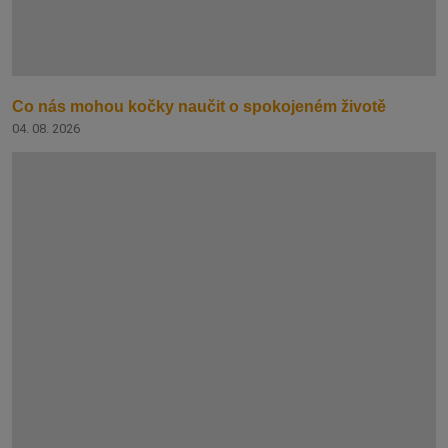
Co nás mohou kočky naučit o spokojeném životě
04. 08. 2026