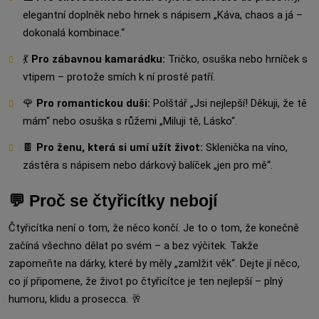
elegantní doplněk nebo hrnek s nápisem „Káva, chaos a já –
dokonalá kombinace.“
💃
Pro zábavnou kamarádku:
Tričko, osuška nebo hrníček s
vtipem – protože smích k ní prostě patří.
🌹
Pro romantickou duši:
Polštář „Jsi nejlepší! Děkuji, že tě
mám“ nebo osuška s růžemi „Miluji tě, Lásko“.
🍫
Pro ženu, která si umí užít život:
Sklenička na víno,
zástěra s nápisem nebo dárkový balíček „jen pro mě“.
💬 Proč se čtyřicítky nebojí
Čtyřicítka není o tom, že něco končí. Je to o tom, že konečně
začíná všechno dělat po svém – a bez výčitek. Takže
zapomeňte na dárky, které by měly „zamlžit věk“. Dejte jí něco,
co jí připomene, že život po čtyřicítce je ten nejlepší – plný
humoru, klidu a prosecca. 🥂