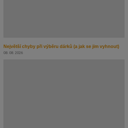
Největší chyby při výběru dárků (a jak se jim vyhnout)
08. 08. 2026