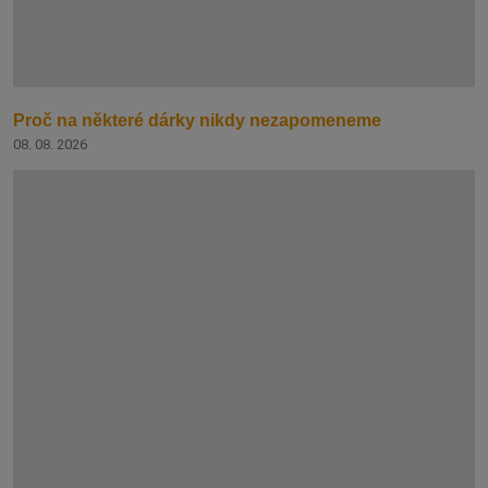
Proč na některé dárky nikdy nezapomeneme
08. 08. 2026