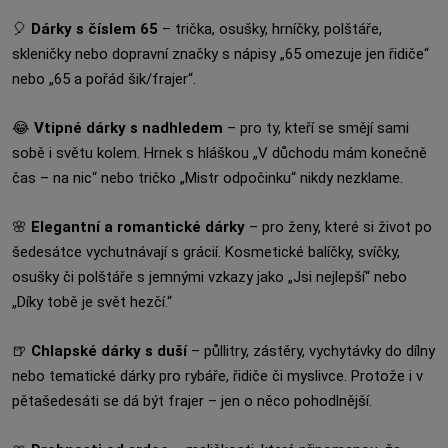
🎈
Dárky s číslem 65
– trička, osušky, hrníčky, polštáře,
skleničky nebo dopravní značky s nápisy „65 omezuje jen řidiče“
nebo „65 a pořád šik/frajer“.
😂
Vtipné dárky s nadhledem
– pro ty, kteří se smějí sami
sobě i světu kolem. Hrnek s hláškou „V důchodu mám konečně
čas – na nic“ nebo tričko „Mistr odpočinku“ nikdy nezklame.
🌸
Elegantní a romantické dárky
– pro ženy, které si život po
šedesátce vychutnávají s grácií. Kosmetické balíčky, svíčky,
osušky či polštáře s jemnými vzkazy jako „Jsi nejlepší“ nebo
„Díky tobě je svět hezčí.“
🍺
Chlapské dárky s duší
– půllitry, zástěry, vychytávky do dílny
nebo tematické dárky pro rybáře, řidiče či myslivce. Protože i v
pětašedesáti se dá být frajer – jen o něco pohodlnější.