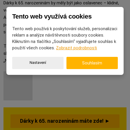
Dárky k 65. narozeninám by měly být jako oslavenec – klidné,
veselé, zkušené a s nadhledem.
Tento web využívá cookies
Ať už vybíráte pro muže nebo pro ženu, pamatujte: v
pětašedesáti už není důležité, co člověk dostane, ale že se má
Tento web používá k poskytování služeb, personalizaci
s kým smát.
reklam a analýze návštěvnosti soubory cookies.
Kliknutím na tlačítko „Souhlasím“ vyjadřujete souhlas k
Takže klidně přidejte k dárku i panáka, pusu a větu, kterou chce
použití všech cookies.
Zobrazit podrobnosti
slyšet každý:
„Nejsi starý, jsi prostě legendární.“ 💃🍻
Nastavení
Souhlasím
Dárky k 65. narozeninám máte zde! ►