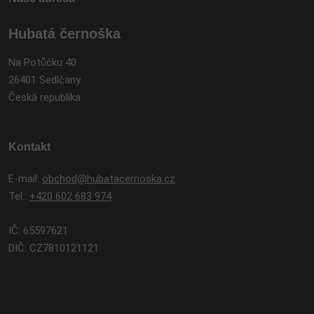
Hubatá černoška
Na Potůčku 40
26401 Sedlčany
Česká republika
Kontakt
E-mail:
obchod@hubatacernoska.cz
Tel.:
+420 602 683 974
IČ: 65597621
DIČ: CZ7810121121