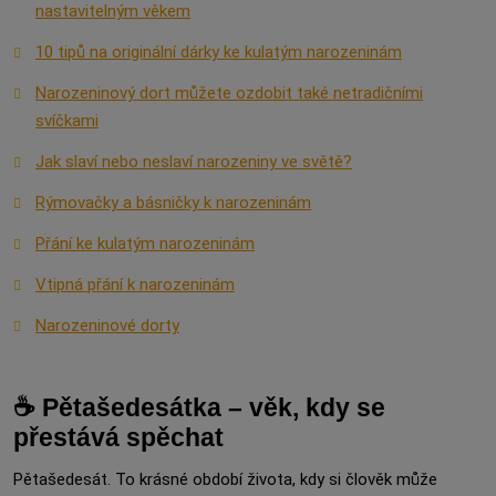
nastavitelným věkem
10 tipů na originální dárky ke kulatým narozeninám
Narozeninový dort můžete ozdobit také netradičními
svíčkami
Jak slaví nebo neslaví narozeniny ve světě?
Rýmovačky a básničky k narozeninám
Přání ke kulatým narozeninám
Vtipná přání k narozeninám
Narozeninové dorty
☕ Pětašedesátka – věk, kdy se
přestává spěchat
Pětašedesát. To krásné období života, kdy si člověk může