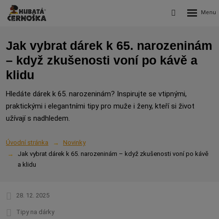
Rozbalení
Vyhledávání
menu
Jak vybrat dárek k 65. narozeninám
– když zkušenosti voní po kávě a
klidu
Hledáte dárek k 65. narozeninám? Inspirujte se vtipnými,
praktickými i elegantními tipy pro muže i ženy, kteří si život
užívají s nadhledem.
Úvodní stránka
Novinky
Jak vybrat dárek k 65. narozeninám – když zkušenosti voní po kávě
a klidu
28. 12. 2025
Tipy na dárky