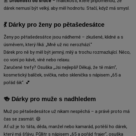
🎀
Drobnosti od srdce
– maličkosti, které připomenou, že
dárek nemusí být velký, aby měl hodnotu. Stačí, když má smysl.
💃 Dárky pro ženy po pětašedesátce
Ženy po pětašedesátce jsou nádherné – zkušené, klidné a s
úsměvem, který říká: „Mně už nic nerozhází.“
Dárek pro ně by měl být jemný, milý a trochu rozmazlující. Něco,
co voní po kávě, víně nebo relaxu.
Zaručené trefy? Osuška „Jsi nejlepší! Děkuji, že tě mám“,
kosmetický balíček, svíčka, nebo sklenička s nápisem „65 a
pořád šik“. 💕
🍻 Dárky pro muže s nadhledem
Muž po pětašedesátce už nikam nespěchá – a právě proto má
čas se zasmát. 😄
Ať už je to táta, děda, manžel nebo kamarád, potěší ho dárek,
který má šťávu. Půllitr s nápisem „65 a pořád frajer“, osuška