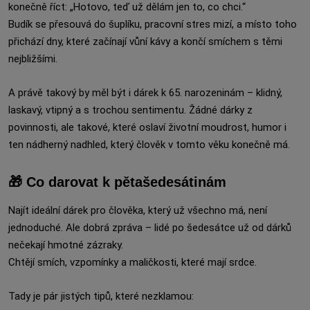
konečně říct: „Hotovo, teď už dělám jen to, co chci.“
Budík se přesouvá do šuplíku, pracovní stres mizí, a místo toho
přichází dny, které začínají vůní kávy a končí smíchem s těmi
nejbližšími.
A právě takový by měl být i dárek k 65. narozeninám – klidný,
laskavý, vtipný a s trochou sentimentu. Žádné dárky z
povinnosti, ale takové, které oslaví životní moudrost, humor i
ten nádherný nadhled, který člověk v tomto věku konečně má.
🎁 Co darovat k pětašedesátinám
Najít ideální dárek pro člověka, který už všechno má, není
jednoduché. Ale dobrá zpráva – lidé po šedesátce už od dárků
nečekají hmotné zázraky.
Chtějí smích, vzpomínky a maličkosti, které mají srdce.
Tady je pár jistých tipů, které nezklamou: