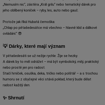
„Nemusím nic“, zástěra „Král grilu“ nebo tematický dárek pro
jeho oblíbený koníček – ryby, les, auto nebo gauč.
Protože jak říká Hubatá černoška:
„Chlap po pětašedesátce má všechno – hlavně klid a dálkové
ovládání.“ 😎
💡 Dárky, které mají význam
V pětašedesáti se už nežije rychle. Žije se hezky.
A dárek by to měl odrážet – má být symbolický, milý, praktický
nebo prostě jen pro radost.
Stačí hrníček, osuška, deka, tričko nebo polštář – a s trochou
humoru se z obyčejné věci stává poklad, který bude dělat
radost každý den.
✨ Shrnutí