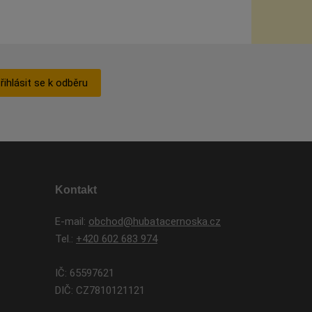
řihlásit se k odběru
Kontakt
E-mail:
obchod@hubatacernoska.cz
Tel.:
+420 602 683 974
IČ: 65597621
DIČ: CZ7810121121