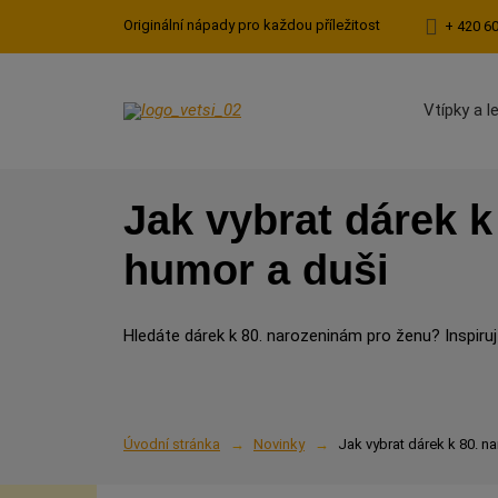
Originální nápady pro každou příležitost
+ 420 6
Vtípky a l
Jak vybrat dárek k
humor a duši
Hledáte dárek k 80. narozeninám pro ženu? Inspiruj
Úvodní stránka
Novinky
Jak vybrat dárek k 80. n