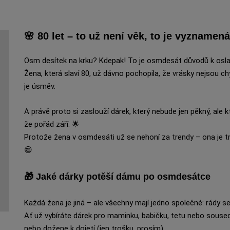
🌸 80 let – to už není věk, to je vyznamená
Osm desítek na krku? Kdepak! To je osmdesát důvodů k osla
Žena, která slaví 80, už dávno pochopila, že vrásky nejsou c
je úsměv.
A právě proto si zaslouží dárek, který nebude jen pěkný, ale k
že pořád září. 🌟
Protože žena v osmdesáti už se nehoní za trendy – ona je tr
😄
🎁 Jaké dárky potěší dámu po osmdesátce
Každá žena je jiná – ale všechny mají jedno společné: rády se 
Ať už vybíráte dárek pro maminku, babičku, tetu nebo sousedku
nebo dožene k dojetí (jen trošku, prosím).