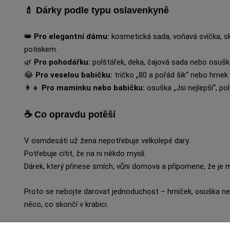
💄 Dárky podle typu oslavenkyně
👑
Pro elegantní dámu:
kosmetická sada, voňavá svíčka, s
potiskem.
🌿
Pro pohodářku:
polštářek, deka, čajová sada nebo osušk
😂
Pro veselou babičku:
tričko „80 a pořád šik“ nebo hrne
👩‍👧
Pro maminku nebo babičku:
osuška „Jsi nejlepší“, pol
☕ Co opravdu potěší
V osmdesáti už žena nepotřebuje velkolepé dary.
Potřebuje cítit, že na ni někdo myslí.
Dárek, který přinese smích, vůni domova a připomene, že je mi
Proto se nebojte darovat jednoduchost – hrníček, osuška 
něco, co skončí v krabici.
A jak říká Hubatá černoška: