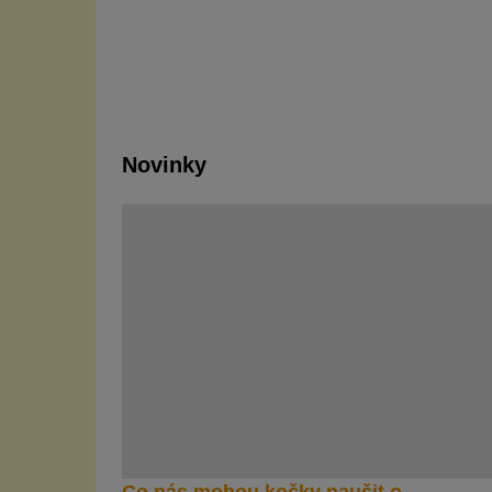
Novinky
Co nás mohou kočky naučit o