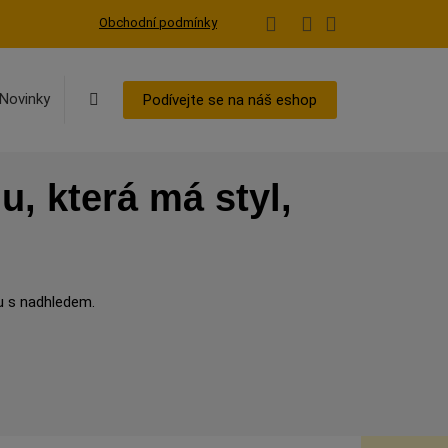
Obchodní podmínky
Vyhledávání
Novinky
Podívejte se na náš eshop
, která má styl,
ku s nadhledem.