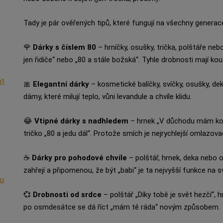
Tady je pár ověřených tipů, které fungují na všechny generac
🌹
Dárky s číslem 80
– hrníčky, osušky, trička, polštáře neb
jen řidiče“ nebo „80 a stále božská“. Tyhle drobnosti mají kou
át
🎀
Elegantní dárky
– kosmetické balíčky, svíčky, osušky, de
dámy, které milují teplo, vůni levandule a chvíle klidu.
😂
Vtipné dárky s nadhledem
– hrnek „V důchodu mám kon
tričko „80 a jedu dál“. Protože smích je nejrychlejší omlazovac
☕
Dárky pro pohodové chvíle
– polštář, hrnek, deka nebo o
zahřejí a připomenou, že být „babi“ je ta nejvyšší funkce na s
ou
💞
Drobnosti od srdce
– polštář „Díky tobě je svět hezčí“, hr
po osmdesátce se dá říct „mám tě ráda“ novým způsobem.