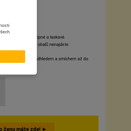
.“ 🥂😄
nosti
 všech
 krásné, chytré, vtipné a laskavé.
st – tu sebelepší z obalů nenajdete.
e dá žít s grácií, nadhledem a smíchem až do
ro ženu máte zde! ►