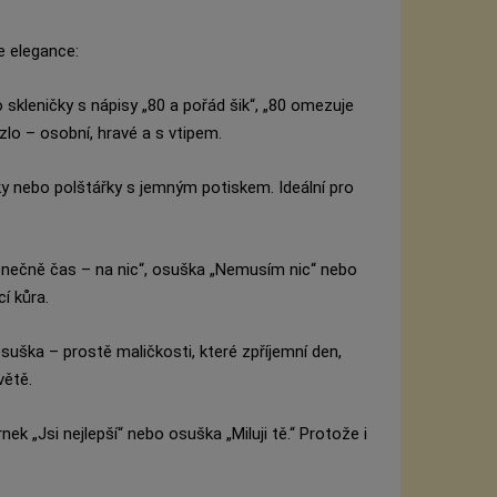
e elegance:
o skleničky s nápisy „80 a pořád šik“, „80 omezuje
zlo – osobní, hravé a s vtipem.
ky nebo polštářky s jemným potiskem. Ideální pro
ečně čas – na nic“, osuška „Nemusím nic“ nebo
í kůra.
suška – prostě maličkosti, které zpříjemní den,
větě.
nek „Jsi nejlepší“ nebo osuška „Miluji tě.“ Protože i