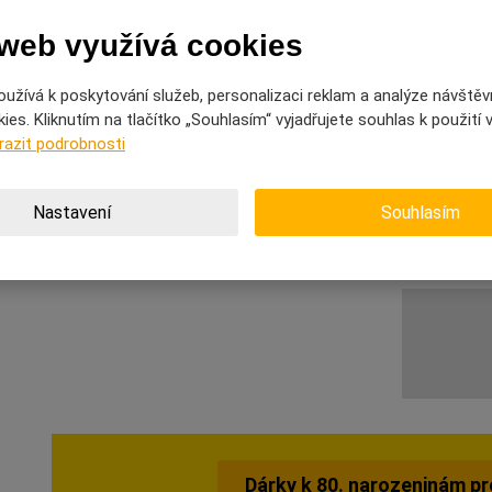
„V osmdesáti už se neřeší vrásky. Jen to, kdo dolije prosecco
 web využívá cookies
✨ Shrnutí
užívá k poskytování služeb, personalizaci reklam a analýze návštěv
es. Kliknutím na tlačítko „Souhlasím“ vyjadřujete souhlas k použití
Dárky k 80. narozeninám pro ženy by měly být jako ony samy –
razit podrobnosti
Ať už jde o maminku, babičku nebo kamarádku, darujte jí rado
Nastavení
Souhlasím
Protože osmdesátka není koncem, ale potvrzením, že život s
poslední kapky prosecca. 💋
Dárky k 80. narozeninám p