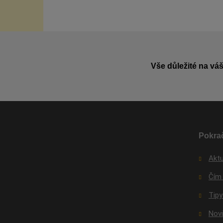
Vše důležité na váš
Pokrač
Aktu
Čím
Tipy
Nov