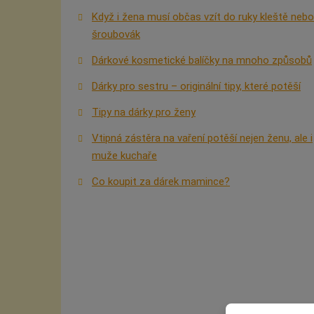
Když i žena musí občas vzít do ruky kleště nebo
šroubovák
Dárkové kosmetické balíčky na mnoho způsobů
Dárky pro sestru – originální tipy, které potěší
Tipy na dárky pro ženy
Vtipná zástěra na vaření potěší nejen ženu, ale i
muže kuchaře
Co koupit za dárek mamince?