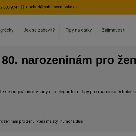
obchod@hubatacernoska.cz
02 683 974
egrácky
Jak se zabavit?
Tipy na dárky
Zajímavosti
 80. narozeninám pro ženu
te se originálními, vtipnými a elegantními tipy pro maminku či babič
arozeninám pro ženu, která má styl, humor a duši