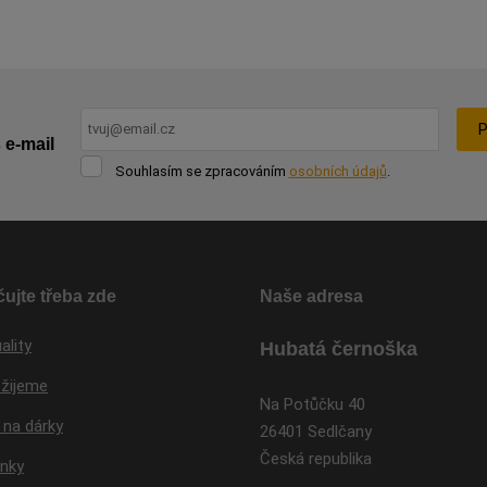
P
 e-mail
Souhlasím
Souhlasím se zpracováním
osobních údajů
.
se
Formulář
zpracováním
osobních
se
údajů
.
nepodařilo
odeslat.
ujte třeba zde
Naše adresa
ality
Hubatá černoška
 žijeme
Na Potůčku 40
 na dárky
26401 Sedlčany
Česká republika
inky