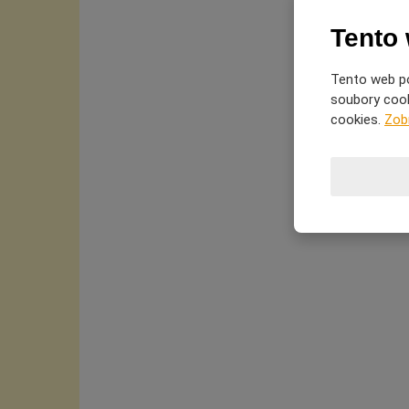
Tento
Tento web po
soubory cooki
cookies.
Zob