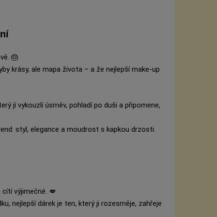
ní
vě. 🎂
hyby krásy, ale mapa života – a že nejlepší make-up
terý jí vykouzlí úsměv, pohladí po duši a připomene,
end: styl, elegance a moudrost s kapkou drzosti.
cítí výjimečné. 💋
, nejlepší dárek je ten, který ji rozesměje, zahřeje