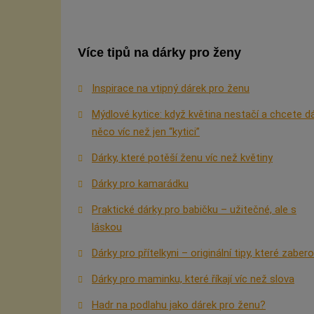
Více tipů na dárky pro ženy
Inspirace na vtipný dárek pro ženu
Mýdlové kytice: když květina nestačí a chcete d
něco víc než jen “kytici”
Dárky, které potěší ženu víc než květiny
Dárky pro kamarádku
Praktické dárky pro babičku – užitečné, ale s
láskou
Dárky pro přítelkyni – originální tipy, které zaber
Dárky pro maminku, které říkají víc než slova
Hadr na podlahu jako dárek pro ženu?