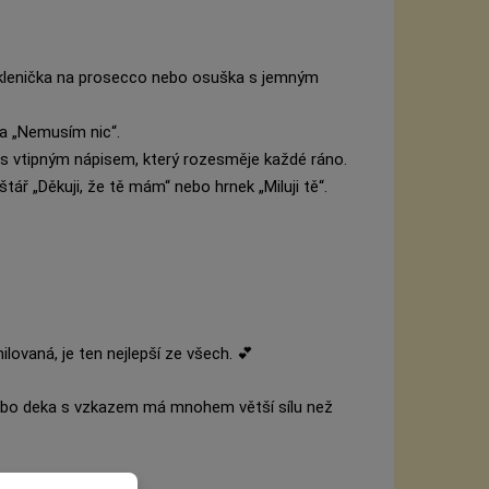
klenička na prosecco nebo osuška s jemným
a „Nemusím nic“.
k s vtipným nápisem, který rozesměje každé ráno.
štář „Děkuji, že tě mám“ nebo hrnek „Miluji tě“.
lovaná, je ten nejlepší ze všech. 💕
nebo deka s vzkazem má mnohem větší sílu než