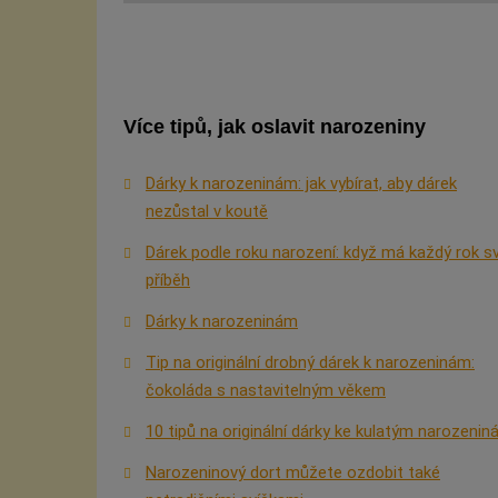
Více tipů, jak oslavit narozeniny
Dárky k narozeninám: jak vybírat, aby dárek
nezůstal v koutě
Dárek podle roku narození: když má každý rok sv
příběh
Dárky k narozeninám
Tip na originální drobný dárek k narozeninám:
čokoláda s nastavitelným věkem
10 tipů na originální dárky ke kulatým narozeni
Narozeninový dort můžete ozdobit také