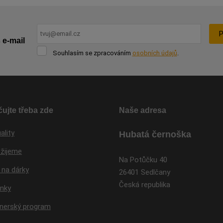
P
 e-mail
Souhlasím
Souhlasím se zpracováním
osobních údajů
.
se
Formulář
zpracováním
osobních
se
údajů
.
nepodařilo
odeslat.
ujte třeba zde
Naše adresa
ality
Hubatá černoška
 žijeme
Na Potůčku 40
 na dárky
26401 Sedlčany
Česká republika
inky
tnerský program