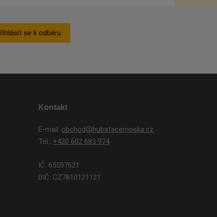
řihlásit se k odběru
Kontakt
E-mail:
obchod@hubatacernoska.cz
Tel.:
+420 602 683 974
IČ: 65597621
DIČ: CZ7810121121