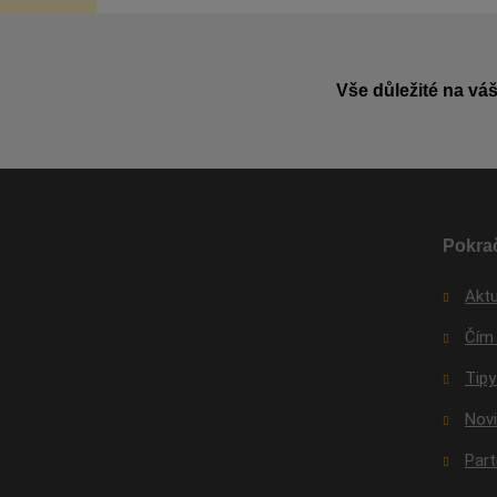
Vše důležité na váš
Pokrač
Aktu
Čím
Tipy
Nov
Par