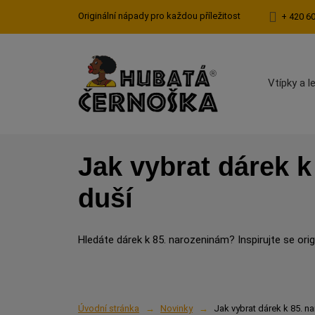
Originální nápady pro každou příležitost
+ 420 6
Vtípky a l
Jak vybrat dárek 
duší
Hledáte dárek k 85. narozeninám? Inspirujte se origi
Úvodní stránka
Novinky
Jak vybrat dárek k 85. 