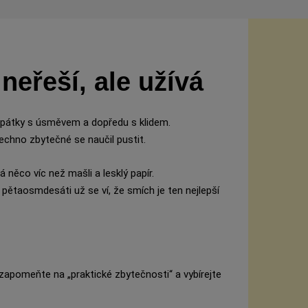
 neřeší, ale užívá
 zpátky s úsměvem a dopředu s klidem.
echno zbytečné se naučil pustit.
 něco víc než mašli a lesklý papír.
pětaosmdesáti už se ví, že smích je ten nejlepší
apomeňte na „praktické zbytečnosti“ a vybírejte