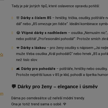
Tady je pár jistých tipů, které oslavence opravdu potěší:
🌸
Dárky s číslem 85
– hrníčky, trička, osušky, polštáře n
dál“ nebo „85 omezuje jen řidiče“. Ideální kombinace symbo
😂
Vtipné dárky s nadhledem
– osuška „Nemusím nic“,
nebo polštář „Profesionální pohodář“. Protože smích zkr
💋
Dárky s láskou
– pro ženy osušky s nápisem „Jsi nejlep
muže třeba osuška „Král pohodářů“ nebo hrnek „85 a pořád 
ůj
než tisíc slov.
🛋️
Dárky pro pohodáře
– polštáře, hrníčky nebo osušky,
Protože největší luxus v 85 je klid, pohodlí a špetka humor
💬 Dárky pro ženy – elegance i úsměv
nám
Dáma po osmdesátce už neřeší módní trendy.
Ona je totiž trend sama o sobě. 🌹