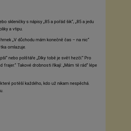
ebo skleničky s nápisy „85 a pořád šik“, „85 a jedu
liky a vtipu.
 hrnek „V důchodu mám konečně čas – na nic“
átka omlazuje.
ší“ nebo polštáře „Díky tobě je svět hezčí.“ Pro
frajer.“ Takové drobnosti říkají: „Mám tě rád“ lépe
 které potěší každého, kdo už nikam nespěchá.
u.