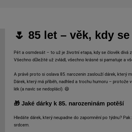
🌷 85 let – věk, kdy se
Pět a osmdesát – to už je životní etapa, kdy se člověk dívá
Všechno důležité už zvládl, všechno krásné si pamatuje a vš
A právě proto si oslava 85. narozenin zaslouží dárek, který má
Dárek, který má příběh, nadhled a trochu humoru – protože v 
lék (a navíc se nedoplácí). 😄
🎁 Jaké dárky k 85. narozeninám potěší
Hledáte dárek, který neupadne do zapomnění po týdnu? Pak z
srdcem.