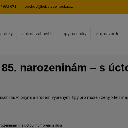
obchod@hubatacernoska.cz
02 683 974
egrácky
Jak se zabavit?
Tipy na dárky
Zajímavosti
k 85. narozeninám – s úc
nálními, vtipnými a srdcem vybranými tipy pro muže i ženy, kteří mají
narozeninám – s úctou, humorem a duší