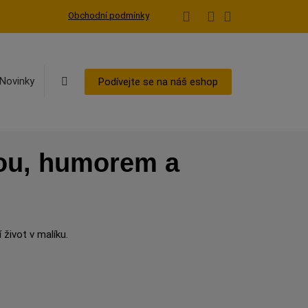
Obchodní podmínky
Vyhledávání
Novinky
Podívejte se na náš eshop
tou, humorem a
 život v malíku.