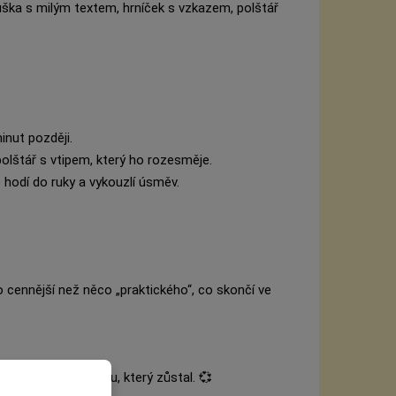
suška s milým textem, hrníček s vzkazem, polštář
inut později.
olštář s vtipem, který ho rozesměje.
e hodí do ruky a vykouzlí úsměv.
o cennější než něco „praktického“, co skončí ve
y, ale podle pocitu, který zůstal. 💞