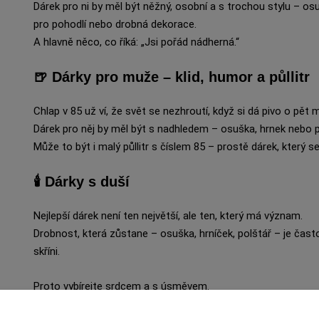
Dárek pro ni by měl být něžný, osobní a s trochou stylu – o
pro pohodlí nebo drobná dekorace.
A hlavně něco, co říká: „Jsi pořád nádherná.“
🍺 Dárky pro muže – klid, humor a půllitr
Chlap v 85 už ví, že svět se nezhroutí, když si dá pivo o pět m
Dárek pro něj by měl být s nadhledem – osuška, hrnek nebo p
Může to být i malý půllitr s číslem 85 – prostě dárek, který s
🕯️ Dárky s duší
Nejlepší dárek není ten největší, ale ten, který má význam.
Drobnost, která zůstane – osuška, hrníček, polštář – je čast
skříni.
Proto vybírejte srdcem a s úsměvem.
V pětaosmdesáti už člověk ví, že dárky se nehodnotí podle cen