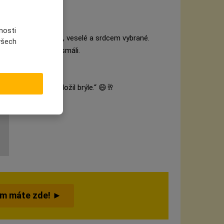
nosti
te – klidné, upřímné, veselé a srdcem vybrané.
 všech
 je jedno: aby se usmáli.
i pamatuje, kam položil brýle.“ 😄🥂
ám máte zde! ►