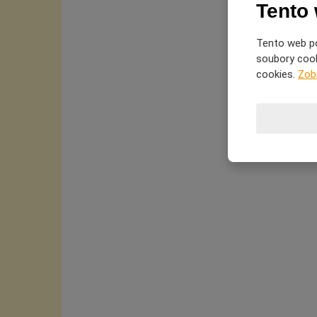
Tento
Tento web po
soubory cooki
cookies.
Zob