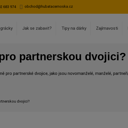
obchod@hubatacernoska.cz
02 683 974
egrácky
Jak se zabavit?
Tipy na dárky
Zajímavosti
pro partnerskou dvojici?
étně pro partnerské dvojice, jako jsou novomanželé, manželé, partneři
rtnerskou dvojici?