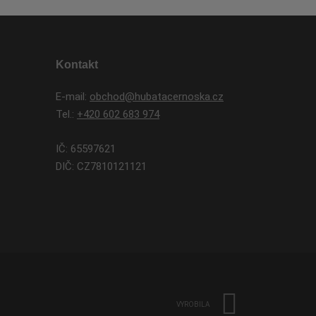
Kontakt
E-mail:
obchod@hubatacernoska.cz
Tel.:
+420 602 683 974
IČ: 65597621
DIČ: CZ7810121121
VYROBILA