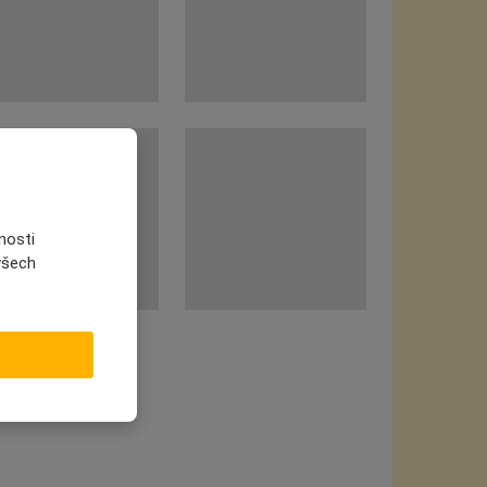
nosti
 všech