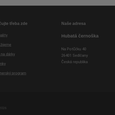
zpracováním
osobních
se
údajů
.
nepodařilo
odeslat.
ujte třeba zde
Naše adresa
ality
Hubatá černoška
 žijeme
Na Potůčku 40
 na dárky
26401 Sedlčany
Česká republika
inky
tnerský program
 2026