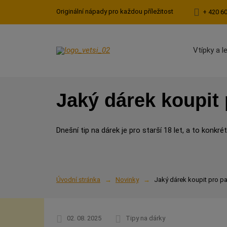
Originální nápady pro každou příležitost
+ 420 6
Vtípky a l
Jaký dárek koupit 
Dnešní tip na dárek je pro starší 18 let, a to konkr
Úvodní stránka
Novinky
Jaký dárek koupit pro pa
02. 08. 2025
Tipy na dárky