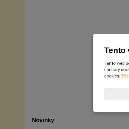
Tento
Tento web po
soubory cooki
cookies.
Zob
Novinky