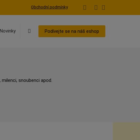
Obchodní podmínky
Vyhledávání
Novinky
Podívejte se na náš eshop
, milenci, snoubenci apod.