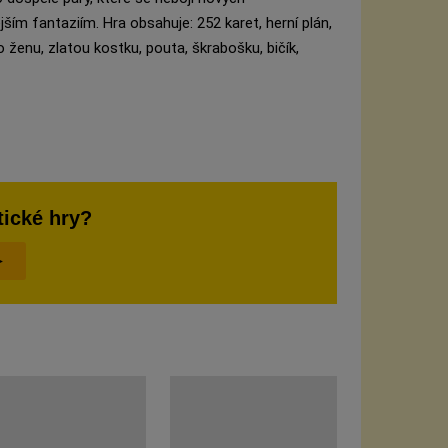
ějším fantaziím. Hra obsahuje:
252 karet, herní plán,
ro ženu, zlatou kostku, pouta, škrabošku, bičík,
tické hry?
►