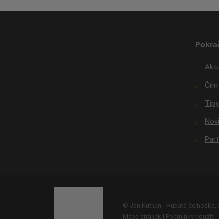
Pokrač
Aktu
Čím
Tipy
Nov
Par
© Jan Kuthan - Hubatá černoška,
Mapa stránek
|
Podmínky použití