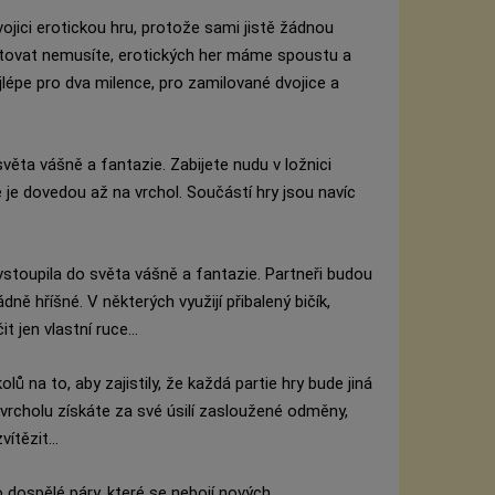
ojici erotickou hru, protože sami jistě žádnou
 Litovat nemusíte, erotických her máme spoustu a
ejlépe pro dva milence, pro zamilované dvojice a
věta vášně a fantazie. Zabijete nudu v ložnici
 je dovedou až na vrchol. Součástí hry jsou navíc
vstoupila do světa vášně a fantazie. Partneři budou
ně hříšné. V některých využijí přibalený bičík,
 jen vlastní ruce...
ů na to, aby zajistily, že každá partie hry bude jiná
 vrcholu získáte za své úsilí zasloužené odměny,
ítězit...
 dospělé páry, které se nebojí nových