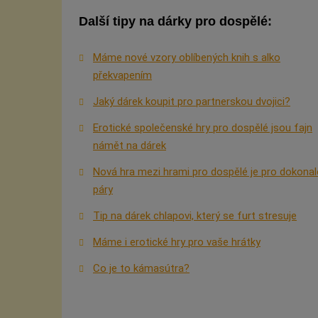
Další tipy na dárky pro dospělé:
Máme nové vzory oblíbených knih s alko
překvapením
Jaký dárek koupit pro partnerskou dvojici?
Erotické společenské hry pro dospělé jsou fajn
námět na dárek
Nová hra mezi hrami pro dospělé je pro dokonal
páry
Tip na dárek chlapovi, který se furt stresuje
Máme i erotické hry pro vaše hrátky
Co je to kámasútra?