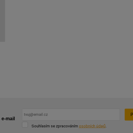
P
 e-mail
Souhlasím
Souhlasím se zpracováním
osobních údajů
.
se
Formulář