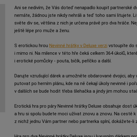
Ani se nedivím, že Vás doteď nenapadlo koupit partnerské dv
nemáte, žádnou jste nikdy nehráli a teď toho sami litujete.
světe div se, většina z nich je určena právě pro dva hráče. N
ještě lépe pro muže a ženu.
S erotickou hrou
Nevinné hrátky v Deluxe verzi
vstoupíte do s
i mimo ni. Na milence v této hře čeká celkem 364 úkolů, které
i erotické pomůcky - pouta, bičík, peříčko a další.
Darujte vzrušující dárek a umožněte obdarované dvojici, aby 
putovat po herním plánu, kde na ně čekají úkoly nevinné i pořád
v dalších se bude hodit třeba šlehačka a jindy jim mohou stačit
Erotická hra pro páry Nevinné hrátky Deluxe obsahuje dost úkol
a hru si spolu budete moci užívat znovu a znovu. Na cestě k
z nichž jednu Vám partner nebo partnerka splní, dokážete-li zv
Hra pro dva Nevinné hrátky Deluxe jsou i luxusním dárkem pro