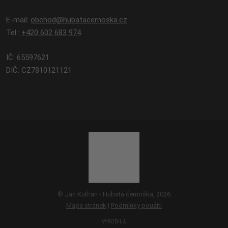
E-mail:
obchod@hubatacernoska.cz
Tel.:
+420 602 683 974
IČ: 65597621
DIČ: CZ7810121121
© Jan Kuthan - Hubatá černoška, 2026
Mapa stránek
|
Podmínky použití
VYROBILA