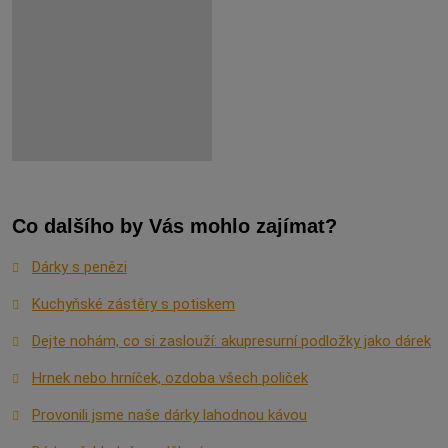
Co dalšího by Vás mohlo zajímat?
Dárky s penězi
Kuchyňské zástěry s potiskem
Dejte nohám, co si zaslouží: akupresurní podložky jako dárek
Hrnek nebo hrníček, ozdoba všech poliček
Provonili jsme naše dárky lahodnou kávou