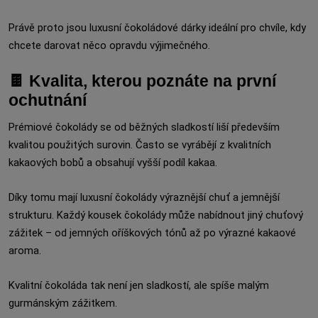
Právě proto jsou luxusní čokoládové dárky ideální pro chvíle, kdy
chcete darovat něco opravdu výjimečného.
🍫 Kvalita, kterou poznáte na první
ochutnání
Prémiové čokolády se od běžných sladkostí liší především
kvalitou použitých surovin. Často se vyrábějí z kvalitních
kakaových bobů a obsahují vyšší podíl kakaa.
Díky tomu mají luxusní čokolády výraznější chuť a jemnější
strukturu. Každý kousek čokolády může nabídnout jiný chuťový
zážitek – od jemných oříškových tónů až po výrazné kakaové
aroma.
Kvalitní čokoláda tak není jen sladkostí, ale spíše malým
gurmánským zážitkem.