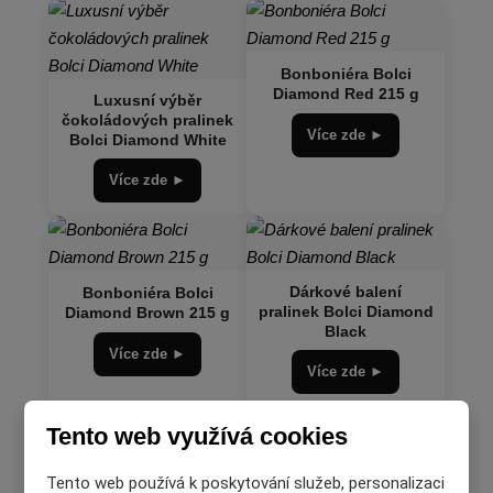
Bonboniéra Bolci
Diamond Red 215 g
Luxusní výběr
čokoládových pralinek
Více zde ►
Bolci Diamond White
Více zde ►
Dárkové balení
Bonboniéra Bolci
pralinek Bolci Diamond
Diamond Brown 215 g
Black
Více zde ►
Více zde ►
Tento web využívá cookies
Tento web používá k poskytování služeb, personalizaci
Dárková bonboniéra