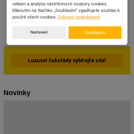
Bolci Garden 130 g
reklam a analýze návštěvnosti soubory cookies.
Violet Pastel - mix
Kliknutím na tlačítko „Souhlasím“ vyjadřujete souhlas k
pralinek s dárkovou
Více zde ►
taškou 130 g
použití všech cookies.
Zobrazit podrobnosti
Více zde ►
Nastavení
Souhlasím
Luxusní čokolády vybírejte zde!
Novinky