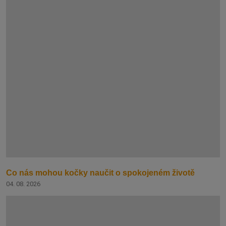
Co nás mohou kočky naučit o spokojeném životě
04. 08. 2026