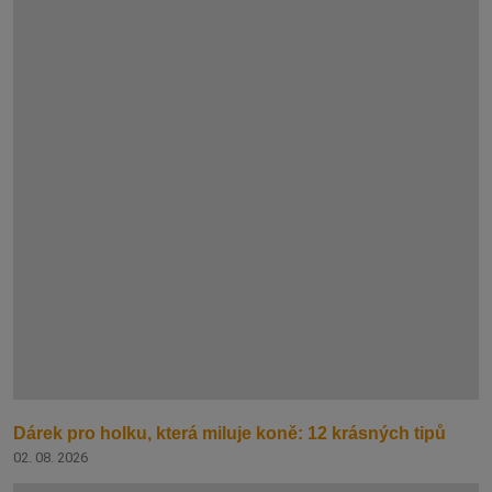
Dárek pro holku, která miluje koně: 12 krásných tipů
02. 08. 2026