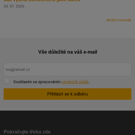
30. 07. 2026
Archiv novinek
Vše důležité na váš e-mail
Souhlasím
Souhlasím se zpracováním
osobních údajů
.
se
zpracováním
Přihlásit se k odběru
osobních
údajů
.
Formulář
se
nepodařilo
odeslat.
Pokračujte třeba zde