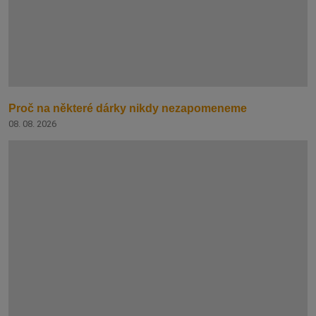
Proč na některé dárky nikdy nezapomeneme
08. 08. 2026