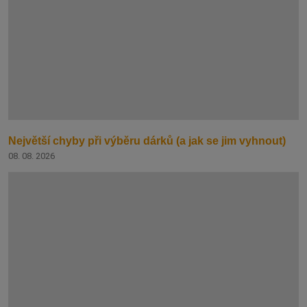
Největší chyby při výběru dárků (a jak se jim vyhnout)
08. 08. 2026