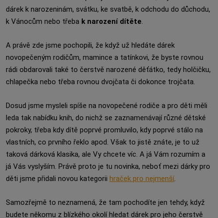
dárek k narozeninám, svátku, ke svatbě, k odchodu do důchodu,
k Vánocům nebo třeba
k narození dítěte
.
A právě zde jsme pochopili, že když už hledáte dárek
novopečeným rodičům, mamince a tatínkovi, že byste rovnou
rádi obdarovali také to čerstvě narozené děťátko, tedy holčičku,
chlapečka nebo třeba rovnou dvojčata či dokonce trojčata.
Dosud jsme mysleli spíše na novopečené rodiče a pro děti měli
leda tak nabídku knih, do nichž se zaznamenávají různé dětské
pokroky, třeba kdy dítě poprvé promluvilo, kdy poprvé stálo na
vlastních, co prvního řeklo apod. Však to jistě znáte, je to už
taková dárková klasika, ale Vy chcete víc. A já Vám rozumím a
já Vás vyslyším. Právě proto je tu novinka, neboť mezi dárky pro
děti jsme přidali novou kategorii
hraček pro nejmenší
.
Samozřejmě to neznamená, že tam pochodíte jen tehdy, když
budete někomu z blízkého okolí hledat dárek pro jeho čerstvě