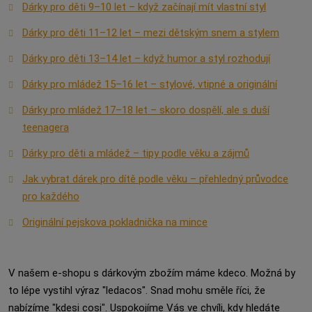
Dárky pro děti 9–10 let – když začínají mít vlastní styl
Dárky pro děti 11–12 let – mezi dětským snem a stylem
Dárky pro děti 13–14 let – když humor a styl rozhodují
Dárky pro mládež 15–16 let – stylové, vtipné a originální
Dárky pro mládež 17–18 let – skoro dospělí, ale s duší
teenagera
Dárky pro děti a mládež – tipy podle věku a zájmů
Jak vybrat dárek pro dítě podle věku – přehledný průvodce
pro každého
Originální pejskova pokladnička na mince
V našem e-shopu s dárkovým zbožím máme kdeco. Možná by
to lépe vystihl výraz "ledacos". Snad mohu směle říci, že
nabízíme "kdesi cosi". Uspokojíme Vás ve chvíli, kdy hledáte