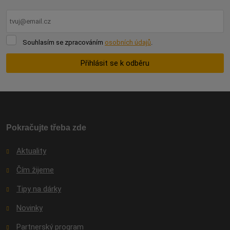
Souhlasím
Souhlasím se zpracováním
osobních údajů
.
se
zpracováním
Přihlásit se k odběru
osobních
údajů
.
Formulář
se
nepodařilo
odeslat.
Pokračujte třeba zde
Aktuality
Čím žijeme
Tipy na dárky
Novinky
Partnerský program