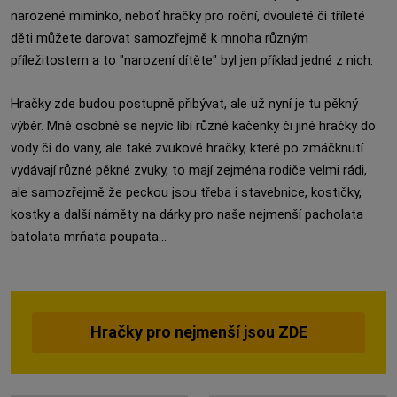
narozené miminko, neboť hračky pro roční, dvouleté či tříleté
děti můžete darovat samozřejmě k mnoha různým
příležitostem a to "narození dítěte" byl jen příklad jedné z nich.
Hračky zde budou postupně přibývat, ale už nyní je tu pěkný
výběr. Mně osobně se nejvíc líbí různé kačenky či jiné hračky do
vody či do vany, ale také zvukové hračky, které po zmáčknutí
vydávají různé pěkné zvuky, to mají zejména rodiče velmi rádi,
ale samozřejmě že peckou jsou třeba i stavebnice, kostičky,
kostky a další náměty na dárky pro naše nejmenší pacholata
batolata mrňata poupata...
Hračky pro nejmenší jsou ZDE