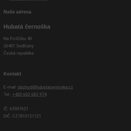
Naše adresa
Hubatá černoška
Na Potůčku 40
26401 Sedlčany
Česká republika
Kontakt
E-mail:
obchod@hubatacernoska.cz
Tel.:
+420 602 683 974
IČ: 65597621
DIČ: CZ7810121121