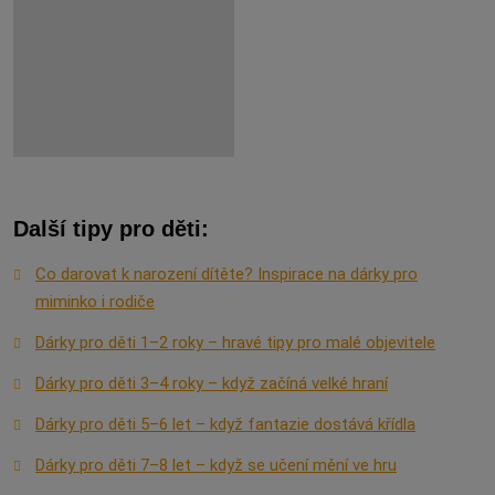
Další tipy pro děti:
Co darovat k narození dítěte? Inspirace na dárky pro
miminko i rodiče
Dárky pro děti 1–2 roky – hravé tipy pro malé objevitele
Dárky pro děti 3–4 roky – když začíná velké hraní
Dárky pro děti 5–6 let – když fantazie dostává křídla
Dárky pro děti 7–8 let – když se učení mění ve hru