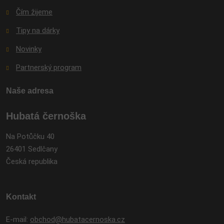
Čím žijeme
Tipy na dárky
Novinky
Partnerský program
Naše adresa
Hubatá černoška
Na Potůčku 40
26401 Sedlčany
Česká republika
Kontakt
E-mail:
obchod@hubatacernoska.cz