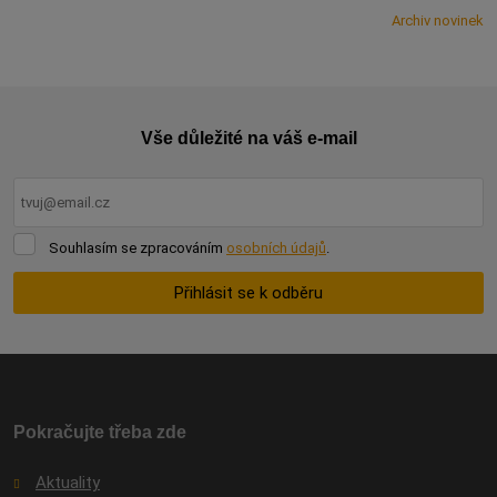
Archiv novinek
Vše důležité na váš e-mail
Souhlasím
Souhlasím se zpracováním
osobních údajů
.
se
zpracováním
Přihlásit se k odběru
osobních
údajů
.
Formulář
se
nepodařilo
odeslat.
Pokračujte třeba zde
Aktuality