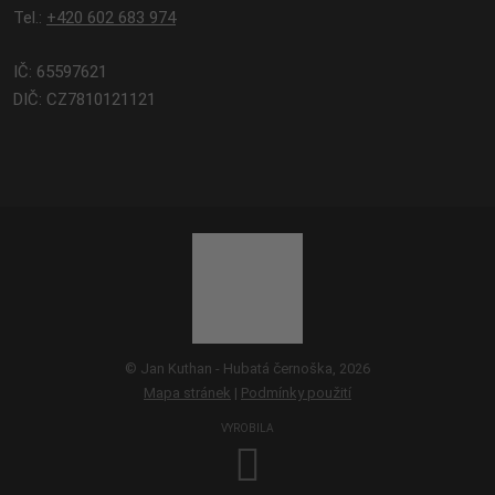
Tel.:
+420 602 683 974
IČ: 65597621
DIČ: CZ7810121121
© Jan Kuthan - Hubatá černoška, 2026
Mapa stránek
|
Podmínky použití
VYROBILA