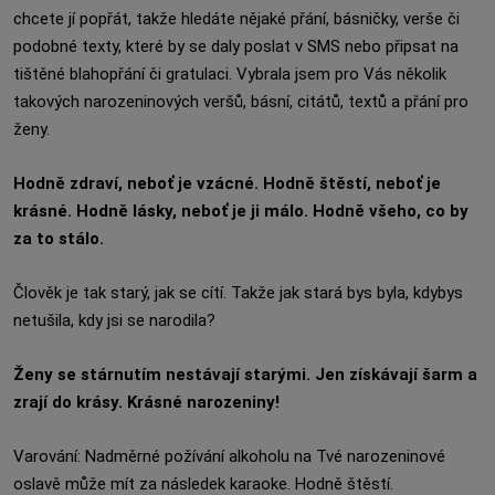
chcete jí popřát, takže hledáte nějaké přání, básničky, verše či
podobné texty, které by se daly poslat v SMS nebo připsat na
tištěné blahopřání či gratulaci. Vybrala jsem pro Vás několik
takových narozeninových veršů, básní, citátů, textů a přání pro
ženy.
Hodně zdraví, neboť je vzácné. Hodně štěstí, neboť je
krásné. Hodně lásky, neboť je ji málo. Hodně všeho, co by
za to stálo.
Člověk je tak starý, jak se cítí. Takže jak stará bys byla, kdybys
netušila, kdy jsi se narodila?
Ženy se stárnutím nestávají starými. Jen získávají šarm a
zrají do krásy. Krásné narozeniny!
Varování: Nadměrné požívání alkoholu na Tvé narozeninové
oslavě může mít za následek karaoke. Hodně štěstí.