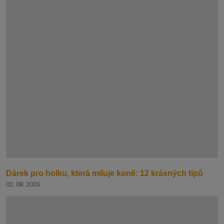
Dárek pro holku, která miluje koně: 12 krásných tipů
02. 08. 2026