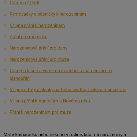
Citáty o štěstí
Rýmovačky a básničky k narozeninám
Vtipná přání k narozeninám
Přání pro maminku
Narozeninová přání pro ženy
Narozeninová přání pro muže
Citáty o lásce a verše na svatební oznámení či pro
blahopřání
Vtipné citáty a hlášky na téma svatba, láska a manželství
Vtipná přání k Vánocům a Novému roku
Přání k narozeninám pro muže
Máte kamarádku nebo někoho v rodině, kdo má narozeniny a