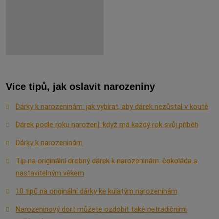
Více tipů, jak oslavit narozeniny
Dárky k narozeninám: jak vybírat, aby dárek nezůstal v koutě
Dárek podle roku narození: když má každý rok svůj příběh
Dárky k narozeninám
Tip na originální drobný dárek k narozeninám: čokoláda s
nastavitelným věkem
10 tipů na originální dárky ke kulatým narozeninám
Narozeninový dort můžete ozdobit také netradičními