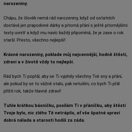
narozeniny.
Chápu, že člověk nemá rád narozeniny, když od ostatních
dostává jen prapodivné dárky a pitomá přání s ještě pitomějšími
texty uvnitř a když mu navíc každý připomíná, že je zase o rok
starší. Přesto, všechno nejlepší!
Krásné narozeniny, poklade můj nejcennější, hodně štěstí,
zdraví a v životě vždy to nejlepší.
Rád bych Ti popřál, aby se Ti vyplnily všechny Tvé sny a přání,
ale pokud by se to vážně stalo, pak netuším, co bych Ti přál
příští rok, takže hlavně zdraví!
Tuhle krátkou básničku, posílám Ti v přáníčku, aby štěstí
Tvoje bylo, nic zlého Tě netrápilo, ať vše špatné spraví
dobrá nálada a starosti hodíš za záda.