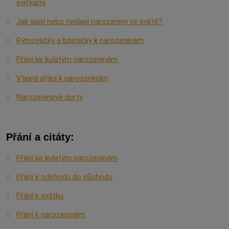
svíčkami
Jak slaví nebo neslaví narozeniny ve světě?
Rýmovačky a básničky k narozeninám
Přání ke kulatým narozeninám
Vtipná přání k narozeninám
Narozeninové dorty
Přání a citáty:
Přání ke kulatým narozeninám
Přání k odchodu do důchodu
Přání k svátku
Přání k narozeninám