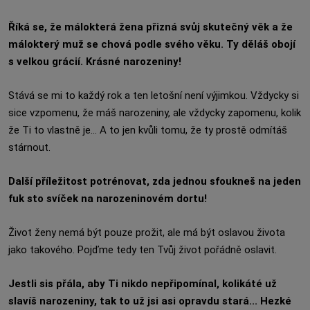
Říká se, že málokterá žena přizná svůj skutečný věk a že
málokterý muž se chová podle svého věku. Ty děláš obojí
s velkou grácií. Krásné narozeniny!
Stává se mi to každý rok a ten letošní není výjimkou. Vždycky si
sice vzpomenu, že máš narozeniny, ale vždycky zapomenu, kolik
že Ti to vlastně je... A to jen kvůli tomu, že ty prostě odmítáš
stárnout.
Další příležitost potrénovat, zda jednou sfoukneš na jeden
fuk sto svíček na narozeninovém dortu!
Život ženy nemá být pouze prožit, ale má být oslavou života
jako takového. Pojďme tedy ten Tvůj život pořádně oslavit.
Jestli sis přála, aby Ti nikdo nepřipomínal, kolikáté už
slavíš narozeniny, tak to už jsi asi opravdu stará... Hezké