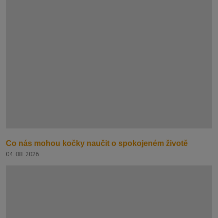
Co nás mohou kočky naučit o spokojeném životě
04. 08. 2026