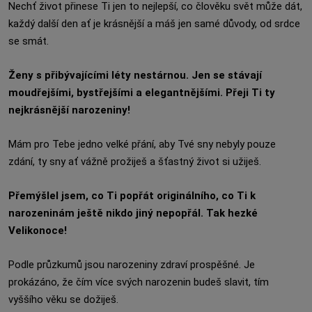
Nechť život přinese Ti jen to nejlepší, co člověku svět může dát,
každý další den ať je krásnější a máš jen samé důvody, od srdce
se smát.
Ženy s přibývajícími léty nestárnou. Jen se stávají
moudřejšími, bystřejšími a elegantnějšími. Přeji Ti ty
nejkrásnější narozeniny!
Mám pro Tebe jedno velké přání, aby Tvé sny nebyly pouze
zdání, ty sny ať vážně prožiješ a šťastný život si užiješ.
Přemýšlel jsem, co Ti popřát originálního, co Ti k
narozeninám ještě nikdo jiný nepopřál. Tak hezké
Velikonoce!
Podle průzkumů jsou narozeniny zdraví prospěšné. Je
prokázáno, že čím více svých narozenin budeš slavit, tím
vyššího věku se dožiješ.