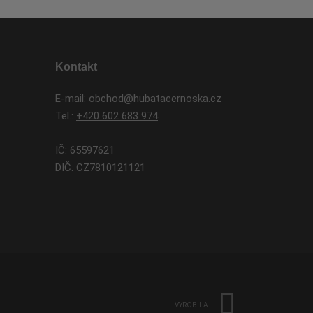
Kontakt
E-mail:
obchod@hubatacernoska.cz
Tel.:
+420 602 683 974
IČ: 65597621
DIČ: CZ7810121121
VYROBILA