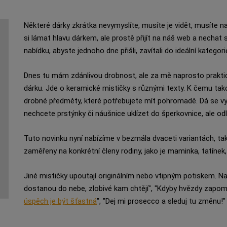
Některé dárky zkrátka nevymyslíte, musíte je vidět, musíte na
si lámat hlavu dárkem, ale prostě přijít na náš web a nechat
nabídku, abyste jednoho dne přišli, zavítali do ideální kategori
Dnes tu mám zdánlivou drobnost, ale za mě naprosto praktic
dárku. Jde o keramické mističky s různými texty. K čemu tak
drobné předměty, které potřebujete mít pohromadě. Dá se využ
nechcete prstýnky či náušnice uklízet do šperkovnice, ale odlo
Tuto novinku nyní nabízíme v bezmála dvaceti variantách, ta
zaměřeny na konkrétní členy rodiny, jako je maminka, tatínek
Jiné mističky upoutají originálním nebo vtipným potiskem. N
dostanou do nebe, zlobivé kam chtějí", "Kdyby hvězdy zapomn
úspěch je být šťastná
", "Dej mi prosecco a sleduj tu změnu!"