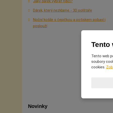
Jaký dárek vybrat řidiči?
Dárek, který nezklame - 3D polštáře
Noční košile s čepičkou a potiskem pobaví i
poslouží
Tento
Tento web po
soubory cooki
cookies.
Zob
Novinky