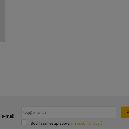
P
 e-mail
Souhlasím
Souhlasím se zpracováním
osobních údajů
.
se