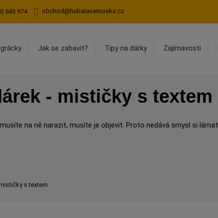
obchod@hubatacernoska.cz
02 683 974
egrácky
Jak se zabavit?
Tipy na dárky
Zajímavosti
árek - mističky s textem
 musíte na ně narazit, musíte je objevit. Proto nedává smysl si lámat
 mističky s textem