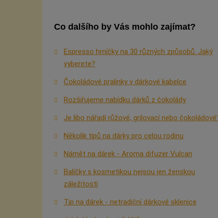
Co dalšího by Vás mohlo zajímat?
Espresso hrníčky na 30 různých způsobů. Jaký
vyberete?
Čokoládové pralinky v dárkové kabelce
Rozšiřujeme nabídku dárků z čokolády
Je libo nářadí růžové, grilovací nebo čokoládové
Několik tipů na dárky pro celou rodinu
Námět na dárek - Aroma difuzer Vulcan
Balíčky s kosmetikou nejsou jen ženskou
záležitostí
Tip na dárek - netradiční dárkové sklenice