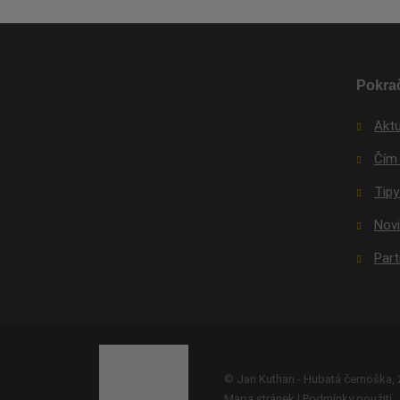
Pokrač
Aktu
Čím
Tipy
Nov
Par
© Jan Kuthan - Hubatá černoška,
Mapa stránek
|
Podmínky použití