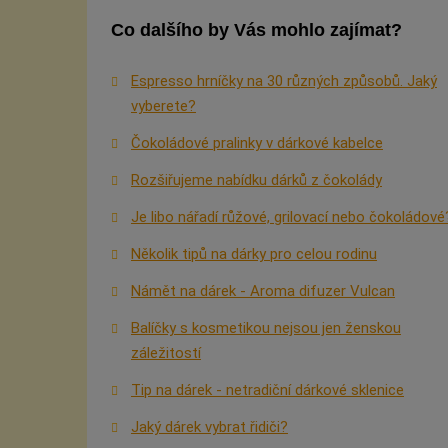
Co dalšího by Vás mohlo zajímat?
Espresso hrníčky na 30 různých způsobů. Jaký
vyberete?
Čokoládové pralinky v dárkové kabelce
Rozšiřujeme nabídku dárků z čokolády
Je libo nářadí růžové, grilovací nebo čokoládové
Několik tipů na dárky pro celou rodinu
Námět na dárek - Aroma difuzer Vulcan
Balíčky s kosmetikou nejsou jen ženskou
záležitostí
Tip na dárek - netradiční dárkové sklenice
Jaký dárek vybrat řidiči?