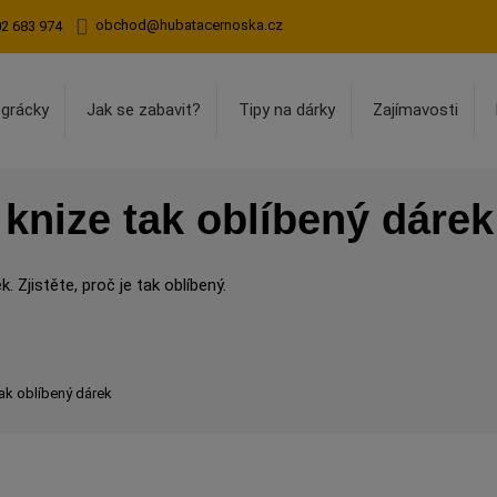
obchod@hubatacernoska.cz
02 683 974
egrácky
Jak se zabavit?
Tipy na dárky
Zajímavosti
v knize tak oblíbený dárek
k. Zjistěte, proč je tak oblíbený.
 tak oblíbený dárek