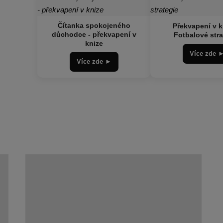
Čítanka spokojeného
Překvapení v k
důchodce - překvapení v
Fotbalové stra
knize
Více zde 
Více zde ►