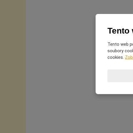
Tento
Tento web po
soubory cooki
cookies.
Zob