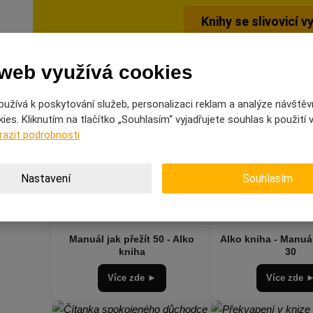
Knihy se slivovicí v
 web využívá cookies
užívá k poskytování služeb, personalizaci reklam a analýze návštěv
es. Kliknutím na tlačítko „Souhlasím“ vyjadřujete souhlas k použití
razit podrobnosti
Nastavení
Souhlasím
Manuál jak přežít 50 - Alko
Alko kniha - Manuál
kniha
30
Více zde ►
Více zde 