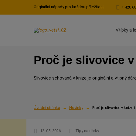
Originální nápady pro každou příležitost
+ 420 6
Vtípky a l
Proč je slivovice 
Slivovice schovaná v knize je originální a vtipný dáre
Úvodní stránka
Novinky
Proč je slivovice v knize
12. 05. 2026
Tipy na dárky