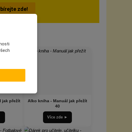
ybírejte zde!
nosti
 všech
 jak přežít
Alko kniha - Manuál jak přežít
40
►
Více zde ►