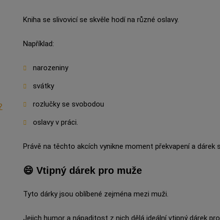
Kniha se slivovicí se skvěle hodí na různé oslavy.
Například:
narozeniny
svátky
rozlučky se svobodou
?
oslavy v práci.
Právě na těchto akcích vynikne moment překvapení a dárek s
😄 Vtipný dárek pro muže
Tyto dárky jsou oblíbené zejména mezi muži.
Jejich humor a nápaditost z nich dělá ideální vtipný dárek pr