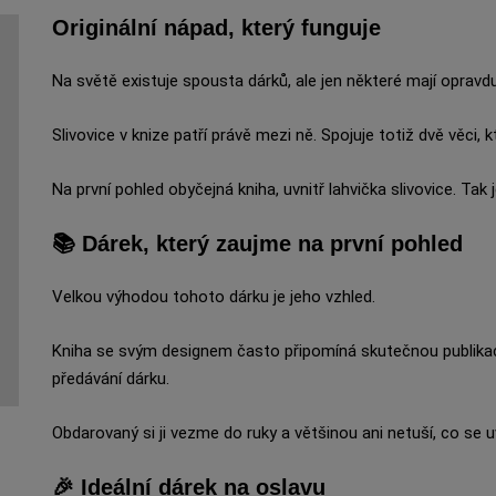
Originální nápad, který funguje
Na světě existuje spousta dárků, ale jen některé mají opravd
Slivovice v knize patří právě mezi ně. Spojuje totiž dvě věci, 
Na první pohled obyčejná kniha, uvnitř lahvička slivovice. Ta
📚 Dárek, který zaujme na první pohled
Velkou výhodou tohoto dárku je jeho vzhled.
Kniha se svým designem často připomíná skutečnou publikaci. 
předávání dárku.
Obdarovaný si ji vezme do ruky a většinou ani netuší, co se uv
🎉 Ideální dárek na oslavu