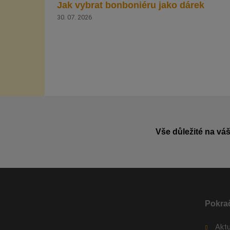
Jak vybrat bonboniéru jako dárek
30. 07. 2026
Vše důležité na váš
Pokrač
Aktu