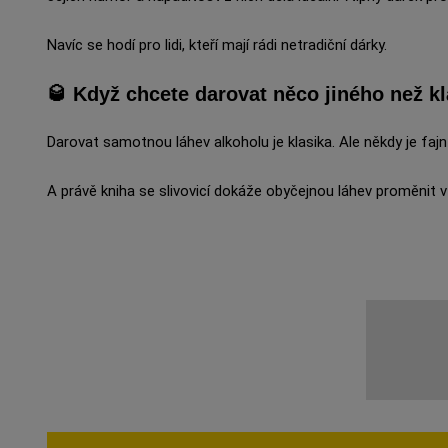
Navíc se hodí pro lidi, kteří mají rádi netradiční dárky.
🥃 Když chcete darovat něco jiného než k
Darovat samotnou láhev alkoholu je klasika. Ale někdy je fajn p
A právě kniha se slivovicí dokáže obyčejnou láhev proměnit v