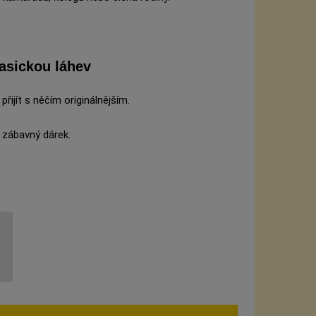
lasickou láhev
řijít s něčím originálnějším.
 zábavný dárek.