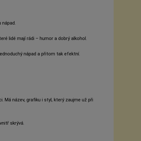
u nápad.
které lidé mají rádi – humor a dobrý alkohol.
k jednoduchý nápad a přitom tak efektní.
Má název, grafiku i styl, který zaujme už při
nitř skrývá.