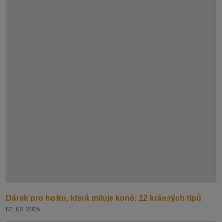
Dárek pro holku, která miluje koně: 12 krásných tipů
02. 08. 2026