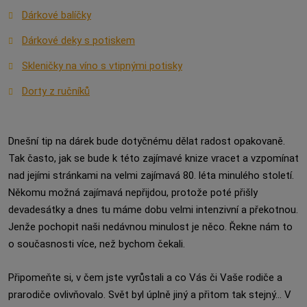
Dárkové balíčky
Dárkové deky s potiskem
Skleničky na víno s vtipnými potisky
Dorty z ručníků
Dnešní tip na dárek bude dotyčnému dělat radost opakovaně.
Tak často, jak se bude k této zajímavé knize vracet a vzpomínat
nad jejími stránkami na velmi zajímavá 80. léta minulého století.
Někomu možná zajímavá nepřijdou, protože poté přišly
devadesátky a dnes tu máme dobu velmi intenzivní a překotnou.
Jenže pochopit naši nedávnou minulost je něco. Řekne nám to
o současnosti více, než bychom čekali.
Připomeňte si, v čem jste vyrůstali a co Vás či Vaše rodiče a
prarodiče ovlivňovalo. Svět byl úplně jiný a přitom tak stejný... V