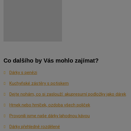
Co dalšího by Vás mohlo zajímat?
Dárky s penězi
Kuchyňské zástěry s potiskem
Dejte nohám, co si zaslouží: akupresurní podložky jako dárek
Hrnek nebo hrníček, ozdoba všech poliček
Provonili jsme naše dárky lahodnou kávou
Dárky přehledně rozdělené