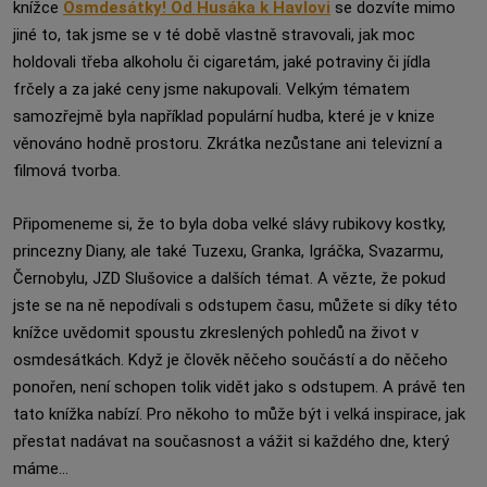
knížce
Osmdesátky! Od Husáka k Havlovi
se dozvíte mimo
jiné to, tak jsme se v té době vlastně stravovali, jak moc
holdovali třeba alkoholu či cigaretám, jaké potraviny či jídla
frčely a za jaké ceny jsme nakupovali. Velkým tématem
samozřejmě byla například populární hudba, které je v knize
věnováno hodně prostoru. Zkrátka nezůstane ani televizní a
filmová tvorba.
Připomeneme si, že to byla doba velké slávy rubikovy kostky,
princezny Diany, ale také Tuzexu, Granka, Igráčka, Svazarmu,
Černobylu, JZD Slušovice a dalších témat. A vězte, že pokud
jste se na ně nepodívali s odstupem času, můžete si díky této
knížce uvědomit spoustu zkreslených pohledů na život v
osmdesátkách. Když je člověk něčeho součástí a do něčeho
ponořen, není schopen tolik vidět jako s odstupem. A právě ten
tato knížka nabízí. Pro někoho to může být i velká inspirace, jak
přestat nadávat na současnost a vážit si každého dne, který
máme...