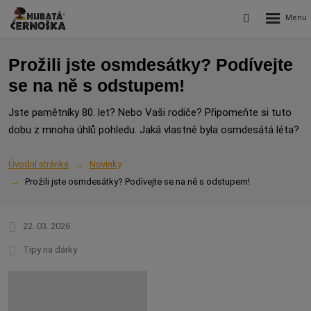
Rozbalení
Vyhledávání
menu
Prožili jste osmdesátky? Podívejte
se na ně s odstupem!
Jste pamětníky 80. let? Nebo Vaši rodiče? Připomeňte si tuto
dobu z mnoha úhlů pohledu. Jaká vlastně byla osmdesátá léta?
Úvodní stránka
Novinky
Prožili jste osmdesátky? Podívejte se na ně s odstupem!
22. 03. 2026
Tipy na dárky