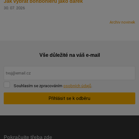
Jak vybrat bonboniéru jako dárek
30. 07. 2026
Archiv novinek
Vše důležité na váš e-mail
Souhlasím
Souhlasím se zpracováním
osobních údajů
.
se
zpracováním
Přihlásit se k odběru
osobních
údajů
.
Formulář
se
nepodařilo
odeslat.
Pokračujte třeba zde