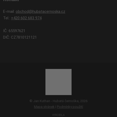
E-mail:
obchod@hubatacernoska.cz
Tel.:
+420 602 683 974
IČ: 65597621
DIČ: CZ7810121121
© Jan Kuthan - Hubatá černoška, 2026
Mapa stránek
|
Podmínky použití
VYROBILA