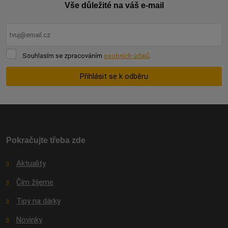
Vše důležité na váš e-mail
Souhlasím
Souhlasím se zpracováním
osobních údajů
.
se
zpracováním
Přihlásit se k odběru
osobních
údajů
.
Formulář
se
nepodařilo
odeslat.
Pokračujte třeba zde
Aktuality
Čím žijeme
Tipy na dárky
Novinky