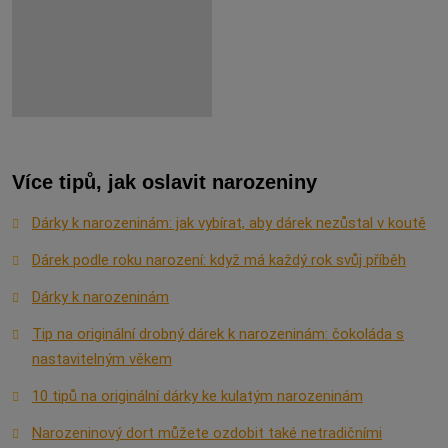
Více tipů, jak oslavit narozeniny
Dárky k narozeninám: jak vybírat, aby dárek nezůstal v koutě
Dárek podle roku narození: když má každý rok svůj příběh
Dárky k narozeninám
Tip na originální drobný dárek k narozeninám: čokoláda s
nastavitelným věkem
10 tipů na originální dárky ke kulatým narozeninám
Narozeninový dort můžete ozdobit také netradičními