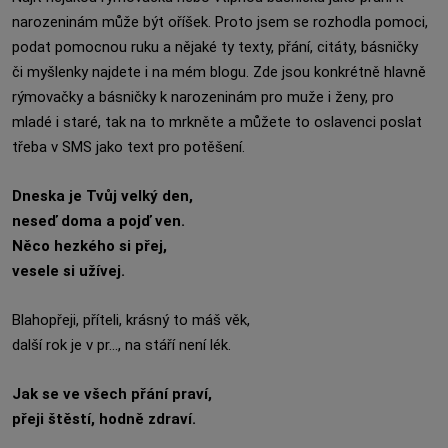
narozeninám může být oříšek. Proto jsem se rozhodla pomoci,
podat pomocnou ruku a nějaké ty texty, přání, citáty, básničky
či myšlenky najdete i na mém blogu. Zde jsou konkrétně hlavně
rýmovačky a básničky k narozeninám pro muže i ženy, pro
mladé i staré, tak na to mrkněte a můžete to oslavenci poslat
třeba v SMS jako text pro potěšení.
Dneska je Tvůj velký den,
neseď doma a pojď ven.
Něco hezkého si přej,
vesele si užívej.
Blahopřeji, příteli, krásný to máš věk,
další rok je v pr..., na stáří není lék.
Jak se ve všech přání praví,
přeji štěstí, hodně zdraví.