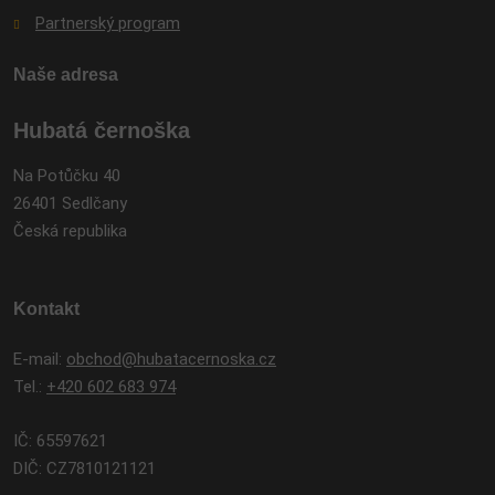
Partnerský program
Naše adresa
Hubatá černoška
Na Potůčku 40
26401 Sedlčany
Česká republika
Kontakt
E-mail:
obchod@hubatacernoska.cz
Tel.:
+420 602 683 974
IČ: 65597621
DIČ: CZ7810121121