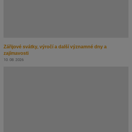
Zářijové svátky, výročí a další významné dny a
zajímavosti
10. 08. 2026