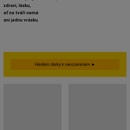
zdraví, lásku,
ať na tváři nemá
ani jednu vrásku.
Hledám dárky k narozeninám ►