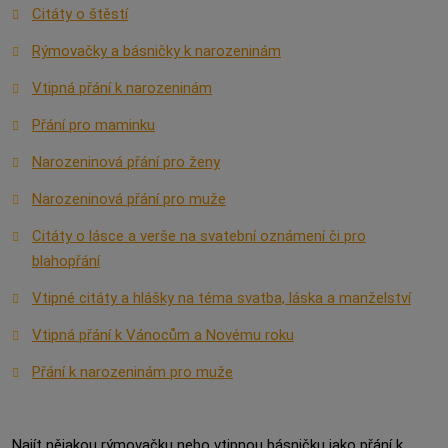
Citáty o štěstí
Rýmovačky a básničky k narozeninám
Vtipná přání k narozeninám
Přání pro maminku
Narozeninová přání pro ženy
Narozeninová přání pro muže
Citáty o lásce a verše na svatební oznámení či pro
blahopřání
Vtipné citáty a hlášky na téma svatba, láska a manželství
Vtipná přání k Vánocům a Novému roku
Přání k narozeninám pro muže
Najít nějakou rýmovačku nebo vtipnou básničku jako přání k