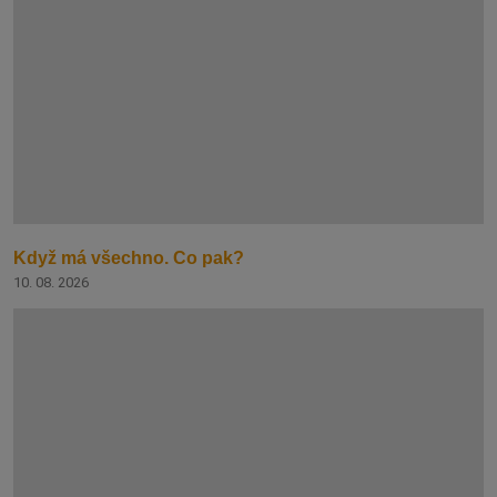
Když má všechno. Co pak?
10. 08. 2026