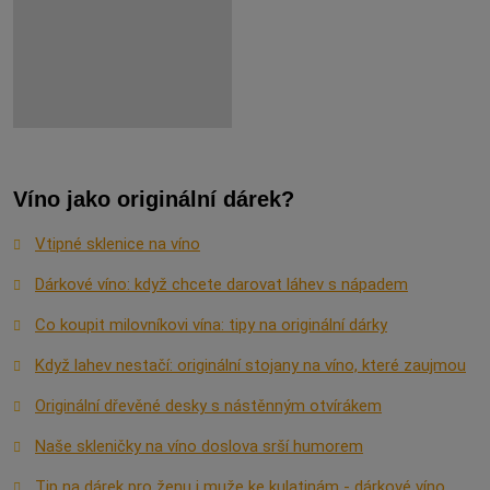
Víno jako originální dárek?
Vtipné sklenice na víno
Dárkové víno: když chcete darovat láhev s nápadem
Co koupit milovníkovi vína: tipy na originální dárky
Když lahev nestačí: originální stojany na víno, které zaujmou
Originální dřevěné desky s nástěnným otvírákem
Naše skleničky na víno doslova srší humorem
Tip na dárek pro ženu i muže ke kulatinám - dárkové víno