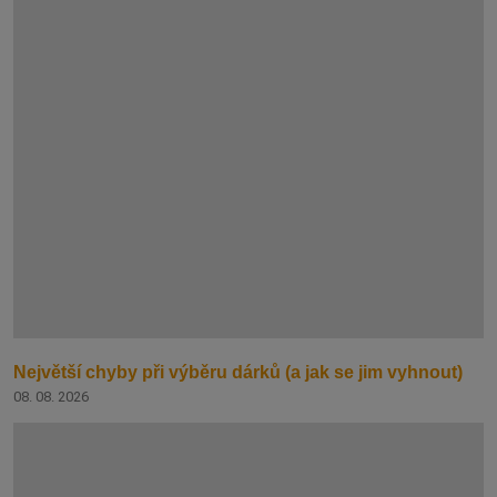
Největší chyby při výběru dárků (a jak se jim vyhnout)
08. 08. 2026