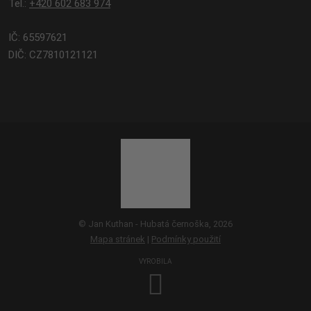
Tel.:
+420 602 683 974
IČ: 65597621
DIČ: CZ7810121121
© Jan Kuthan - Hubatá černoška, 2026
Mapa stránek
|
Podmínky použití
VYROBILA