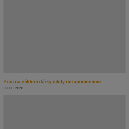
Proč na některé dárky nikdy nezapomeneme
08. 08. 2026