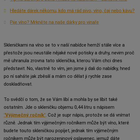
Hledáte dárek někomu, kdo má rád pivo, víno, čaj nebo kávu?
Pije víno? Mrkněte na naše dárky pro vinaře
Skleničkami na víno se to v naší nabídce hemží stále více a
přestože jsou neustále nějaké nové potisky a druhy, nevim proč
mě uhranula zrovna tato sklenička, kterou Vám chci dnes
představit. No, vlastně to vím, jen jsme ji dali do nabídky, hned
po ní saháte jak zběsilí a mám co dělat ji rychle zase
doskladňovat.
To svědčí o tom, že se Vám líbí a mohla by se líbit také
ostatním. Jde o skleničku objemu 0,44 litru s nápisem
"Výjimečný ročník"
. Což je supr nápis, protože se dá vnímat
různě. Jednak tím výjimečným ročníkem může být víno, které
budete touto skleničkou popíjet, jednak tím výjimečným
ročníkem může být narozeninový oslavenec, jemuž dáte