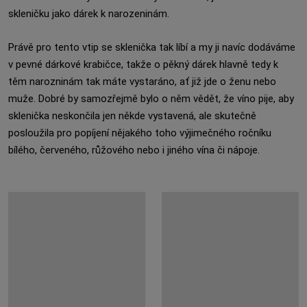
skleničku jako dárek k narozeninám.
Právě pro tento vtip se sklenička tak líbí a my ji navíc dodáváme
v pevné dárkové krabičce, takže o pěkný dárek hlavně tedy k
těm narozninám tak máte vystaráno, ať již jde o ženu nebo
muže. Dobré by samozřejmě bylo o něm vědět, že víno pije, aby
sklenička neskončila jen někde vystavená, ale skutečně
posloužila pro popíjení nějakého toho výjimečného ročníku
bílého, červeného, růžového nebo i jiného vína či nápoje.