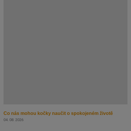
Co nás mohou kočky naučit o spokojeném životě
04. 08. 2026