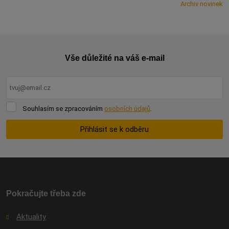
Archiv novinek
Vše důležité na váš e-mail
Souhlasím
Souhlasím se zpracováním
osobních údajů
.
se
zpracováním
Přihlásit se k odběru
osobních
údajů
.
Formulář
se
nepodařilo
odeslat.
Pokračujte třeba zde
Aktuality