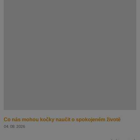
Co nás mohou kočky naučit o spokojeném životě
04. 08. 2026