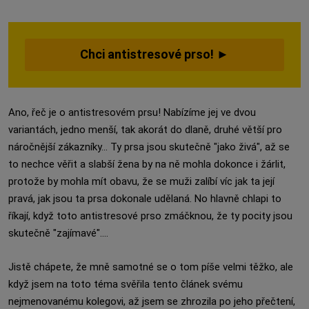
Chci antistresové prso! ►
Ano, řeč je o antistresovém prsu! Nabízíme jej ve dvou
variantách, jedno menší, tak akorát do dlaně, druhé větší pro
náročnější zákazníky... Ty prsa jsou skutečně "jako živá", až se
to nechce věřit a slabší žena by na ně mohla dokonce i žárlit,
protože by mohla mít obavu, že se muži zalíbí víc jak ta její
pravá, jak jsou ta prsa dokonale udělaná. No hlavně chlapi to
říkají, když toto antistresové prso zmáčknou, že ty pocity jsou
skutečně "zajímavé"....
Jistě chápete, že mně samotné se o tom píše velmi těžko, ale
když jsem na toto téma svěřila tento článek svému
nejmenovanému kolegovi, až jsem se zhrozila po jeho přečtení,