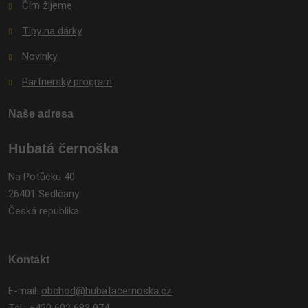
Čím žijeme
Tipy na dárky
Novinky
Partnerský program
Naše adresa
Hubatá černoška
Na Potůčku 40
26401 Sedlčany
Česká republika
Kontakt
E-mail:
obchod@hubatacernoska.cz
Tel.:
+420 602 683 974