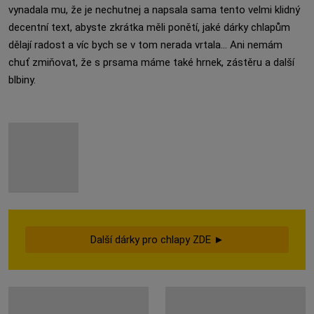
vynadala mu, že je nechutnej a napsala sama tento velmi klidný
decentní text, abyste zkrátka měli ponětí, jaké dárky chlapům
dělají radost a víc bych se v tom nerada vrtala... Ani nemám
chuť zmiňovat, že s prsama máme také hrnek, zástěru a další
blbiny.
Další dárky pro chlapy ZDE ►