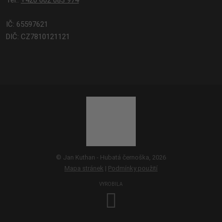
IČ: 65597621
DIČ: CZ7810121121
© Jan Kuthan - Hubatá černoška, 2026
Mapa stránek
|
Podmínky použití
VYROBILA