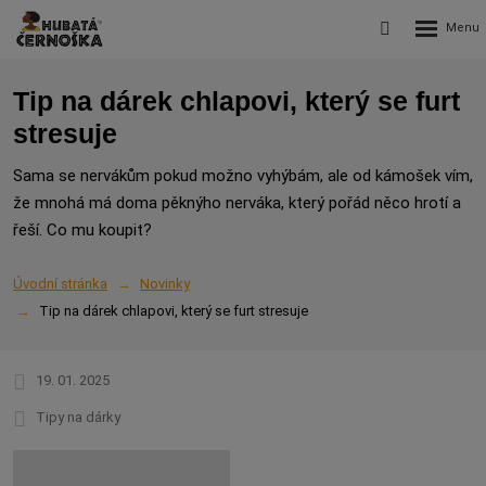
Rozbalení
Vyhledávání
menu
Tip na dárek chlapovi, který se furt
stresuje
Sama se nervákům pokud možno vyhýbám, ale od kámošek vím,
že mnohá má doma pěknýho nerváka, který pořád něco hrotí a
řeší. Co mu koupit?
Úvodní stránka
Novinky
Tip na dárek chlapovi, který se furt stresuje
19. 01. 2025
Tipy na dárky