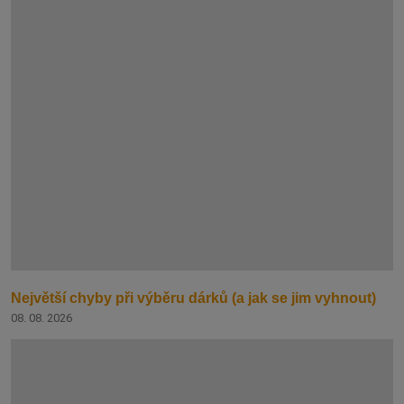
Největší chyby při výběru dárků (a jak se jim vyhnout)
08. 08. 2026