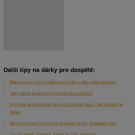
Další tipy na dárky pro dospělé:
Máme nové vzory oblíbených knih s alko překvapením
Jaký dárek koupit pro partnerskou dvojici?
Erotické společenské hry pro dospělé jsou fajn námět na
dárek
Nová hra mezi hrami pro dospělé je pro dokonalé páry
Tip na dárek chlapovi, který se furt stresuje