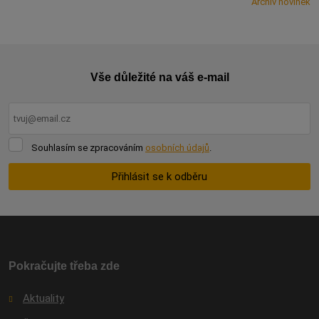
Archiv novinek
Vše důležité na váš e-mail
Souhlasím
Souhlasím se zpracováním
osobních údajů
.
se
zpracováním
Přihlásit se k odběru
osobních
údajů
.
Formulář
se
nepodařilo
odeslat.
Pokračujte třeba zde
Aktuality