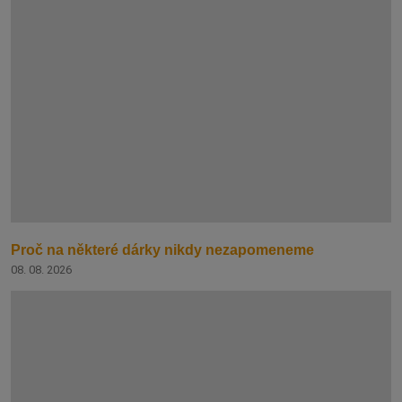
Proč na některé dárky nikdy nezapomeneme
08. 08. 2026