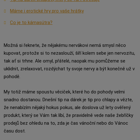
Máme i erotické hry pro vaše hrátky
Co je to kámasútra?
Možná si řeknete, že nějakému nervákovi nemá smysl něco
kupovat, protože si to nezaslouží, šíří kolem sebe jen nervozitu,
tak ať si trhne. Ale omyl, přátelé, naopak mu pomůžeme se
uklidnit, zrelaxovat, rozdýchat ty svoje nervy a být konečně už v
pohodě.
My totiž máme spoustu věciček, které ho do pohody velmi
snadno dostanou. Dnešní tip na dárek je tip pro chlapy a vězte,
že nenabízím nějaký hokus pokus, ale doslova už lety ověřený
produkt, který se Vám tak líbí, že pravidelně vede naše žebříčky
prodejů bez ohledu na to, zda je čas vánoční nebo do Vánoc
času dost.