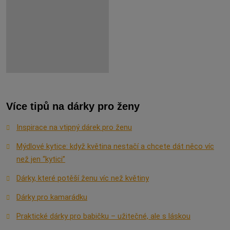
Více tipů na dárky pro ženy
Inspirace na vtipný dárek pro ženu
Mýdlové kytice: když květina nestačí a chcete dát něco víc
než jen “kytici”
Dárky, které potěší ženu víc než květiny
Dárky pro kamarádku
Praktické dárky pro babičku – užitečné, ale s láskou