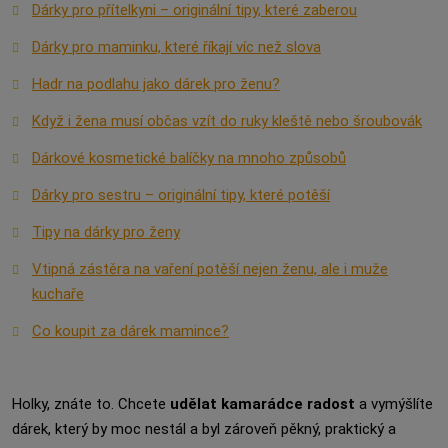
Dárky pro přítelkyni – originální tipy, které zaberou
Dárky pro maminku, které říkají víc než slova
Hadr na podlahu jako dárek pro ženu?
Když i žena musí občas vzít do ruky kleště nebo šroubovák
Dárkové kosmetické balíčky na mnoho způsobů
Dárky pro sestru – originální tipy, které potěší
Tipy na dárky pro ženy
Vtipná zástěra na vaření potěší nejen ženu, ale i muže
kuchaře
Co koupit za dárek mamince?
Holky, znáte to. Chcete
udělat kamarádce radost
a vymýšlíte
dárek, který by moc nestál a byl zároveň pěkný, praktický a