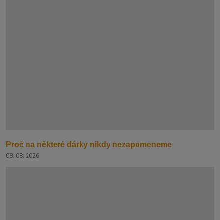
Proč na některé dárky nikdy nezapomeneme
08. 08. 2026