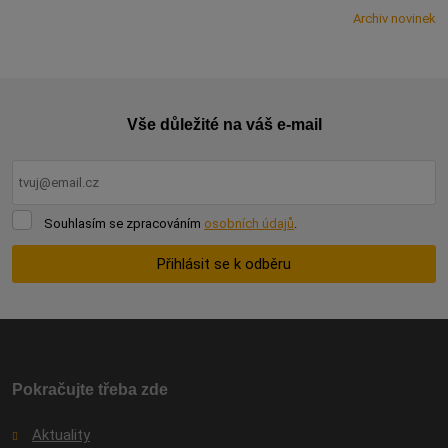
Archiv novinek
Vše důležité na váš e-mail
Souhlasím
Souhlasím se zpracováním
osobních údajů
.
se
zpracováním
Přihlásit se k odběru
osobních
údajů
.
Formulář
se
nepodařilo
odeslat.
Pokračujte třeba zde
Aktuality