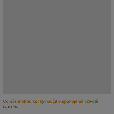
Co nás mohou kočky naučit o spokojeném životě
04. 08. 2026