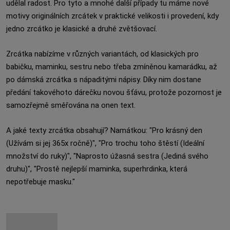
udělal radost. Pro tyto a mnohé další případy tu máme nové
motivy originálních zrcátek v praktické velikosti i provedení, kdy
jedno zrcátko je klasické a druhé zvětšovací.
Zrcátka nabízíme v různých variantách, od klasických pro
babičku, maminku, sestru nebo třeba zmíněnou kamarádku, až
po dámská zrcátka s nápaditými nápisy. Díky nim dostane
předání takovéhoto dárečku novou šťávu, protože pozornost je
samozřejmě směřována na onen text.
A jaké texty zrcátka obsahují? Namátkou: "Pro krásný den
(Užívám si jej 365x ročně)", "Pro trochu toho štěstí (Ideální
množství do ruky)", "Naprosto úžasná sestra (Jediná svého
druhu)", "Prostě nejlepší maminka, superhrdinka, která
nepotřebuje masku."