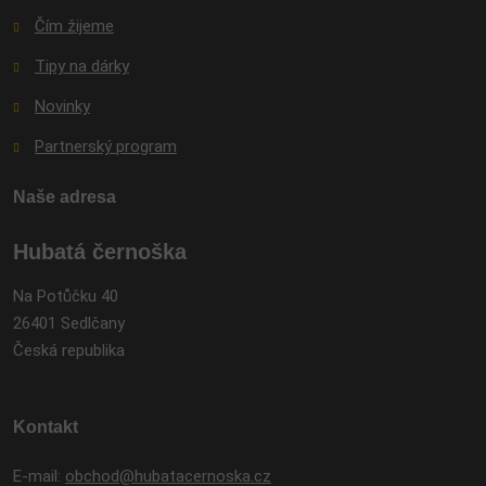
Čím žijeme
Tipy na dárky
Novinky
Partnerský program
Naše adresa
Hubatá černoška
Na Potůčku 40
26401 Sedlčany
Česká republika
Kontakt
E-mail:
obchod@hubatacernoska.cz