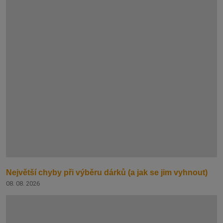
Největší chyby při výběru dárků (a jak se jim vyhnout)
08. 08. 2026