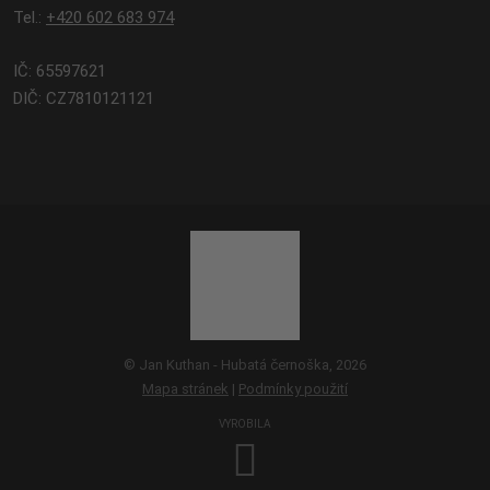
Tel.:
+420 602 683 974
IČ: 65597621
DIČ: CZ7810121121
© Jan Kuthan - Hubatá černoška, 2026
Mapa stránek
|
Podmínky použití
VYROBILA