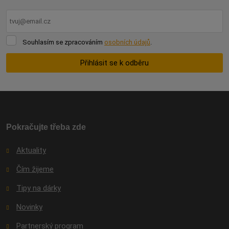
Souhlasím
Souhlasím se zpracováním
osobních údajů
.
se
zpracováním
Přihlásit se k odběru
osobních
údajů
.
Formulář
se
nepodařilo
odeslat.
Pokračujte třeba zde
Aktuality
Čím žijeme
Tipy na dárky
Novinky
Partnerský program