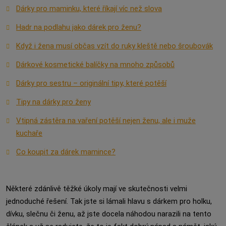
Dárky pro maminku, které říkají víc než slova
Hadr na podlahu jako dárek pro ženu?
Když i žena musí občas vzít do ruky kleště nebo šroubovák
Dárkové kosmetické balíčky na mnoho způsobů
Dárky pro sestru – originální tipy, které potěší
Tipy na dárky pro ženy
Vtipná zástěra na vaření potěší nejen ženu, ale i muže
kuchaře
Co koupit za dárek mamince?
Některé zdánlivě těžké úkoly mají ve skutečnosti velmi
jednoduché řešení. Tak jste si lámali hlavu s dárkem pro holku,
dívku, slečnu či ženu, až jste docela náhodou narazili na tento