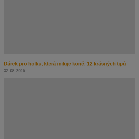
Dárek pro holku, která miluje koně: 12 krásných tipů
02. 08. 2026