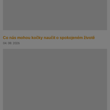
Co nás mohou kočky naučit o spokojeném životě
04. 08. 2026