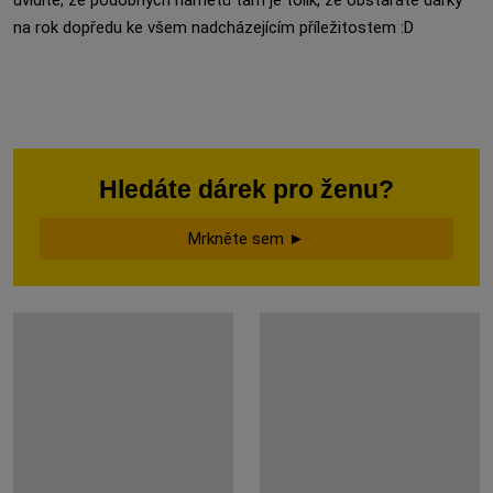
uvidíte, že podobných námětů tam je tolik, že obstaráte dárky
na rok dopředu ke všem nadcházejícím příležitostem :D
Hledáte dárek pro ženu?
Mrkněte sem ►