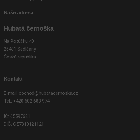
Naše adresa
Hubatá černoška
Na Potůčku 40
26401 Sedlčany
Česká republika
Kontakt
E-mail:
obchod@hubatacernoska.cz
Tel.:
+420 602 683 974
IČ: 65597621
DIČ: CZ7810121121