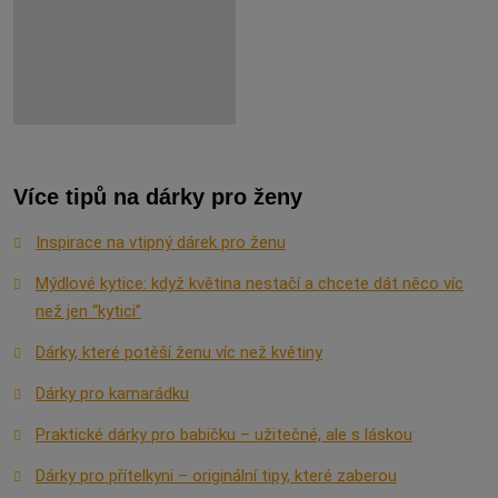
Více tipů na dárky pro ženy
Inspirace na vtipný dárek pro ženu
Mýdlové kytice: když květina nestačí a chcete dát něco víc
než jen “kytici”
Dárky, které potěší ženu víc než květiny
Dárky pro kamarádku
Praktické dárky pro babičku – užitečné, ale s láskou
Dárky pro přítelkyni – originální tipy, které zaberou