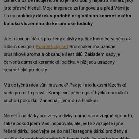
článek a už se radujete, že to je fakt dobrý nápad a námět, jaký
jste přesně hledali. Moje inspirace zafungovala a před Vámi je
tip na praktický
dárek v podobě originálního kosmetického
balíčku vloženého do keramické lodičky
.
Jde o luxusní dárek pro ženy a dívky v jednotném červeném až
rudém designu.
Kosmetický set
Brumbaker má úžasné
brusinkové aroma a obsahuje šest dílů. Základem sady je
červená dámská keramická lodička, v níž jsou usazeny
kosmetické produkty.
Má dotyčná ráda vůni brusinek? Pak je tato luxusní lázeňská
sada pro ni ta pravá... Komplexní péče o pleť hýčká normální i
suchou pokožku. Zanechá ji jemnou a hladkou.
Námětů na dárky pro ženy a dívky máme samozřejmě spoustu,
takže pokud jsem Vás inspirovala, ale ještě zvažujete i jiné
řešení dárku, podívejte se do naší kategorie dárků pro ženy a