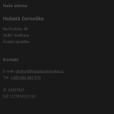
Naše adresa
Hubatá černoška
Na Potůčku 40
26401 Sedlčany
Česká republika
Kontakt
E-mail:
obchod@hubatacernoska.cz
Tel.:
+420 602 683 974
IČ: 65597621
DIČ: CZ7810121121