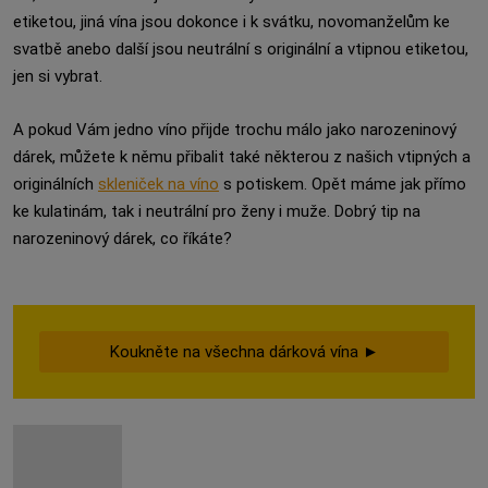
etiketou, jiná vína jsou dokonce i k svátku, novomanželům ke
svatbě anebo další jsou neutrální s originální a vtipnou etiketou,
jen si vybrat.
A pokud Vám jedno víno přijde trochu málo jako narozeninový
dárek, můžete k němu přibalit také některou z našich vtipných a
originálních
skleniček na víno
s potiskem. Opět máme jak přímo
ke kulatinám, tak i neutrální pro ženy i muže. Dobrý tip na
narozeninový dárek, co říkáte?
Koukněte na všechna dárková vína ►