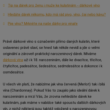
Tip na dárek pro ženu i muže ke kulatinám - dárkové víno
Hledáte dárek někomu, kdo má rád pivo, víno, čaj nebo kávu?
Pije víno? Mrkněte na naše dárky pro vinaře
Právě dárkové víno s označením přímo daných kulatin, které
oslavenec právě slaví, se hned tak někde nevidí a jde o velmi
originální a zároveň praktický narozeninový dárek. Míváme
dárková vína
už i k 18. narozeninám, dále ke dvacítce, třicítce,
čtyřicítce, padesátce, šedesátce, sedmdesátce a dokonce i k
osmdesátce.
U všech vín platí, že nabízíme jak vína červená (Merlot) tak i bílá
vína (Chardonnay). Pokud Vás to zaujalo jako ideální dárek k
narozeninám a mrzí Vás, že zrovna nehledáte dárek ke
kulatinám, pak máme v nabídce také spoustu dalších dárkových
vín, z nichž některá jsou taktéž vyloženě s narozeninovou