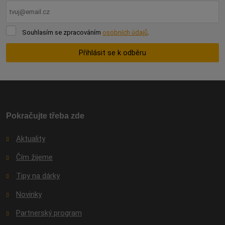
Souhlasím
Souhlasím se zpracováním
osobních údajů
.
se
zpracováním
Přihlásit se k odběru
osobních
údajů
.
Formulář
se
nepodařilo
odeslat.
Pokračujte třeba zde
Aktuality
Čím žijeme
Tipy na dárky
Novinky
Partnerský program