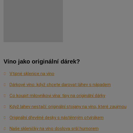
Víno jako originální dárek?
Vtipné sklenice na víno
Dárkové víno: když chcete darovat láhev s nápadem
Co koupit milovníkovi vína: tipy na originální dárky
Když lahev nestačí: originální stojany na víno, které zaujmou
Originální dřevěné desky s nástěnným otvírákem
Naše skleničky na víno doslova srší humorem