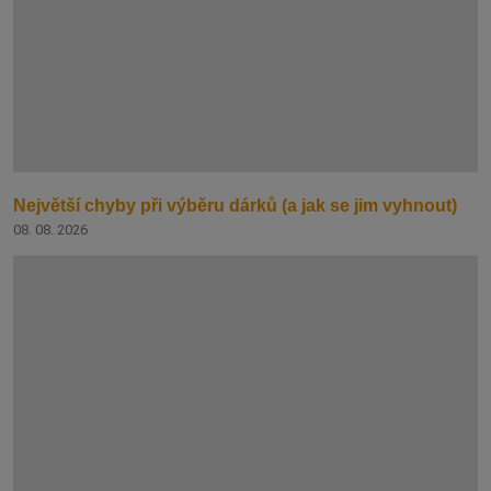
Největší chyby při výběru dárků (a jak se jim vyhnout)
08. 08. 2026