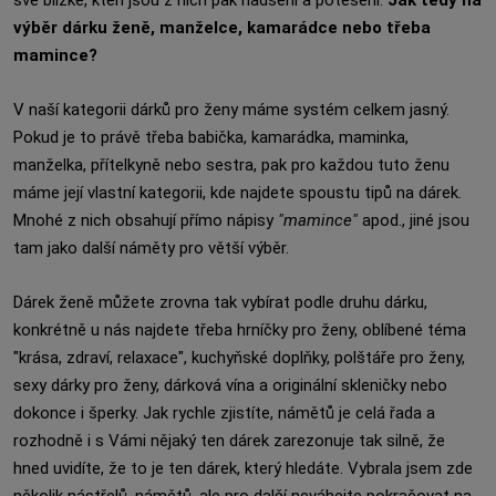
své blízké, kteří jsou z nich pak nadšeni a potěšeni.
Jak tedy na
výběr dárku ženě, manželce, kamarádce nebo třeba
mamince?
V naší kategorii dárků pro ženy máme systém celkem jasný.
Pokud je to právě třeba babička, kamarádka, maminka,
manželka, přítelkyně nebo sestra, pak pro každou tuto ženu
máme její vlastní kategorii, kde najdete spoustu tipů na dárek.
Mnohé z nich obsahují přímo nápisy
"mamince"
apod., jiné jsou
tam jako další náměty pro větší výběr.
Dárek ženě můžete zrovna tak vybírat podle druhu dárku,
konkrétně u nás najdete třeba hrníčky pro ženy, oblíbené téma
"krása, zdraví, relaxace", kuchyňské doplňky, polštáře pro ženy,
sexy dárky pro ženy, dárková vína a originální skleničky nebo
dokonce i šperky. Jak rychle zjistíte, námětů je celá řada a
rozhodně i s Vámi nějaký ten dárek zarezonuje tak silně, že
hned uvidíte, že to je ten dárek, který hledáte. Vybrala jsem zde