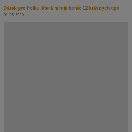
Dárek pro holku, která miluje koně: 12 krásných tipů
02. 08. 2026