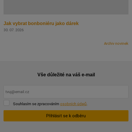
Jak vybrat bonboniéru jako dárek
30. 07. 2026
Archiv novinek
Vše důležité na váš e-mail
Souhlasím
Souhlasím se zpracováním
osobních údajů
.
se
zpracováním
Přihlásit se k odběru
osobních
údajů
.
Formulář