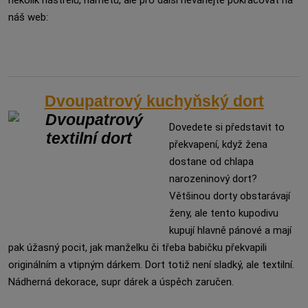
několik nástřelů, námětů, ale pro další neváhejte pokračovat na
náš web:
Dvoupatrový kuchyňský dort
Dovedete si představit to
překvapení, když žena
dostane od chlapa
narozeninový dort?
Většinou dorty obstarávají
ženy, ale tento kupodivu
kupují hlavně pánové a mají
pak úžasný pocit, jak manželku či třeba babičku překvapili
originálním a vtipným dárkem. Dort totiž není sladký, ale textilní.
Nádherná dekorace, supr dárek a úspěch zaručen.