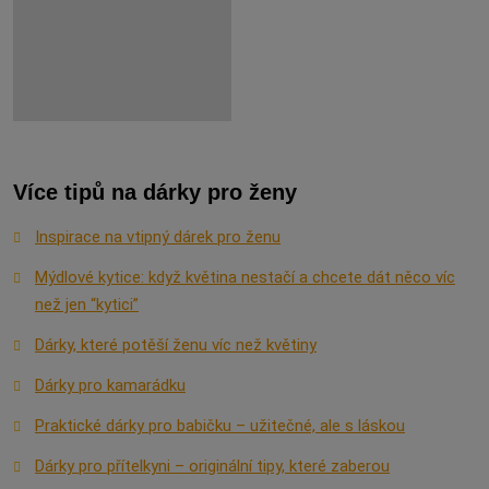
Více tipů na dárky pro ženy
Inspirace na vtipný dárek pro ženu
Mýdlové kytice: když květina nestačí a chcete dát něco víc
než jen “kytici”
Dárky, které potěší ženu víc než květiny
Dárky pro kamarádku
Praktické dárky pro babičku – užitečné, ale s láskou
Dárky pro přítelkyni – originální tipy, které zaberou