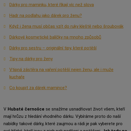
Dárky pro maminku, které říkají víc než slova
Hadr na podlahu jako dárek pro ženu?
Když i žena musí občas vzít do ruky kleště nebo šroubovák
Dárkové kosmetické balíčky na mnoho způsobů
Dárky pro sestru – originální tipy, které potěší
Tipy na dárky pro ženy
Vtipná zástěra na vaření potěší nejen ženu, ale i muže
kuchaře
Co koupit za dárek mamince?
V
Hubaté černošce
se snažíme usnadňovat život všem, kteří
mají hrůzu z hledání vhodného dárku. Vybíráme proto do naší
nabídky takové dárky, které zaujmou a rádi je pak vyberete pro