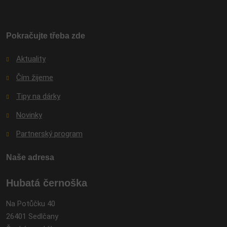
se
nepodařilo
odeslat.
Pokračujte třeba zde
Aktuality
Čím žijeme
Tipy na dárky
Novinky
Partnerský program
Naše adresa
Hubatá černoška
Na Potůčku 40
26401 Sedlčany