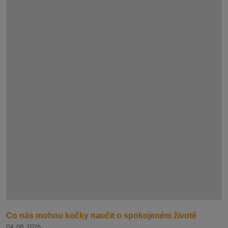
Co nás mohou kočky naučit o spokojeném životě
04. 08. 2026