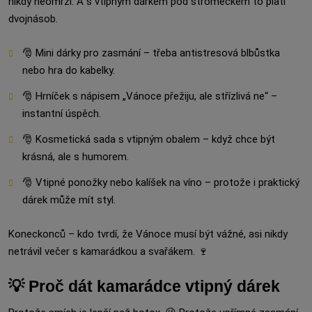
nikdy neomrzí. A s vtipným dárkem pod stromečkem to platí
dvojnásob.
🎅 Mini dárky pro zasmání – třeba antistresová blbůstka
nebo hra do kabelky.
🎅 Hrníček s nápisem „Vánoce přežiju, ale střízlivá ne“ –
instantní úspěch.
🎅 Kosmetická sada s vtipným obalem – když chce být
krásná, ale s humorem.
🎅 Vtipné ponožky nebo kalíšek na víno – protože i praktický
dárek může mít styl.
Koneckonců – kdo tvrdí, že Vánoce musí být vážné, asi nikdy
netrávil večer s kamarádkou a svařákem. 🍷
💡 Proč dát kamarádce vtipný dárek