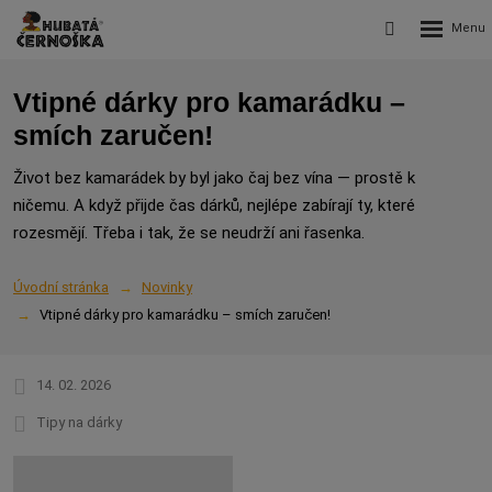
Rozbalení
Vyhledávání
menu
Vtipné dárky pro kamarádku –
smích zaručen!
Život bez kamarádek by byl jako čaj bez vína — prostě k
ničemu. A když přijde čas dárků, nejlépe zabírají ty, které
rozesmějí. Třeba i tak, že se neudrží ani řasenka.
Úvodní stránka
Novinky
Vtipné dárky pro kamarádku – smích zaručen!
14. 02. 2026
Tipy na dárky