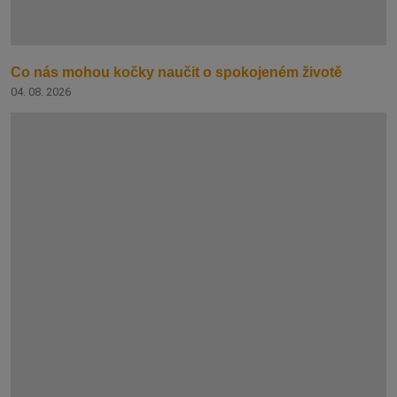
Co nás mohou kočky naučit o spokojeném životě
04. 08. 2026