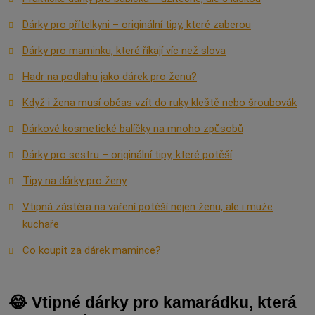
Dárky pro přítelkyni – originální tipy, které zaberou
Dárky pro maminku, které říkají víc než slova
Hadr na podlahu jako dárek pro ženu?
Když i žena musí občas vzít do ruky kleště nebo šroubovák
Dárkové kosmetické balíčky na mnoho způsobů
Dárky pro sestru – originální tipy, které potěší
Tipy na dárky pro ženy
Vtipná zástěra na vaření potěší nejen ženu, ale i muže
kuchaře
Co koupit za dárek mamince?
😂 Vtipné dárky pro kamarádku, která