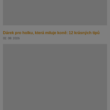
Dárek pro holku, která miluje koně: 12 krásných tipů
02. 08. 2026