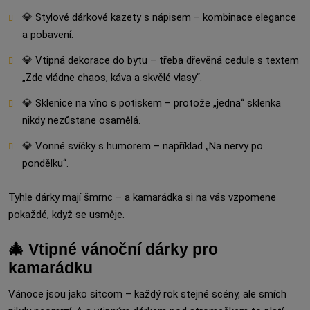
💎 Stylové dárkové kazety s nápisem – kombinace elegance
a pobavení.
💎 Vtipná dekorace do bytu – třeba dřevěná cedule s textem
„Zde vládne chaos, káva a skvělé vlasy“.
💎 Sklenice na víno s potiskem – protože „jedna“ sklenka
nikdy nezůstane osamělá.
💎 Vonné svíčky s humorem – například „Na nervy po
pondělku“.
Tyhle dárky mají šmrnc – a kamarádka si na vás vzpomene
pokaždé, když se usměje.
🎄 Vtipné vánoční dárky pro
kamarádku
Vánoce jsou jako sitcom – každý rok stejné scény, ale smích