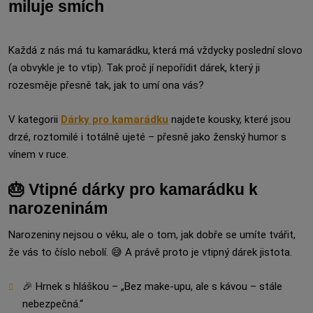
miluje smích
Každá z nás má tu kamarádku, která má vždycky poslední slovo
(a obvykle je to vtip). Tak proč jí nepořídit dárek, který ji
rozesměje přesně tak, jak to umí ona vás?
V kategorii
Dárky pro kamarádku
najdete kousky, které jsou
drzé, roztomilé i totálně ujeté – přesně jako ženský humor s
vínem v ruce.
🎂 Vtipné dárky pro kamarádku k
narozeninám
Narozeniny nejsou o věku, ale o tom, jak dobře se umíte tvářit,
že vás to číslo nebolí. 😅 A právě proto je vtipný dárek jistota.
🎉 Hrnek s hláškou – „Bez make-upu, ale s kávou – stále
nebezpečná.“