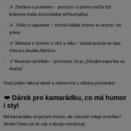
🎉 Zástěra s potiskem – protože i u plotny může být
královna (nebo krutovládná šéfkuchařka).
🎉 Tričko s nápadem – trefná hláška, kterou si vezme i do
práce.
🎉 Sklenice s textem o víně a věku – každá pravda se lépe
tráví po doušku Merlotu.
🎉 Recesní certifikát – potvrzení, že je „Oficiální expertka na
drama“.
Stačí jeden takový dárek a oslava má o zábavu postaráno.
💋 Dárek pro kamarádku, co má humor
i styl
Má kamarádka smysl pro humor, ale zároveň miluje estetiku?
Skvěle! Dnes už se vtip a design nevylučují.