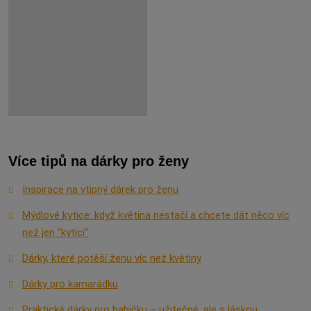
Více tipů na dárky pro ženy
Inspirace na vtipný dárek pro ženu
Mýdlové kytice: když květina nestačí a chcete dát něco víc
než jen “kytici”
Dárky, které potěší ženu víc než květiny
Dárky pro kamarádku
Praktické dárky pro babičku – užitečné, ale s láskou