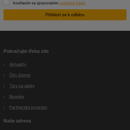
Souhlasím
Souhlasím se zpracováním
osobních údajů
.
se
zpracováním
Přihlásit se k odběru
osobních
údajů
.
Formulář
se
nepodařilo
odeslat.
Pokračujte třeba zde
Aktuality
Čím žijeme
Tipy na dárky
Novinky
Partnerský program
Naše adresa