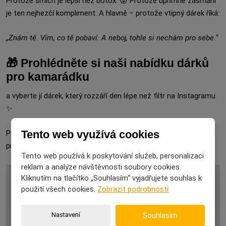
Protože smích je lepší než botox. 😜 Protože upřímné zasmání
je ten nejhezčí kompliment. A hlavně – protože vtipný dárek říká:
„Znám tě. Vím, co tě pobaví. A neboj, tohle si nechám pro sebe.“
🎁 Prohlédněte si naši nabídku dárků
pro kamarádku
a vyberte jí dárek, který rozzáří den lépe než filtr na Instagramu.
✨
Tento web využívá cookies
Protože nejlepší přátelství se pozná podle toho, kdo se směje
první – a kdo poslední přestane. 💕😂
Tento web používá k poskytování služeb, personalizaci
reklam a analýze návštěvnosti soubory cookies.
Kliknutím na tlačítko „Souhlasím“ vyjadřujete souhlas k
použití všech cookies.
Zobrazit podrobnosti
Více naleznete zde ►
Nastavení
Souhlasím