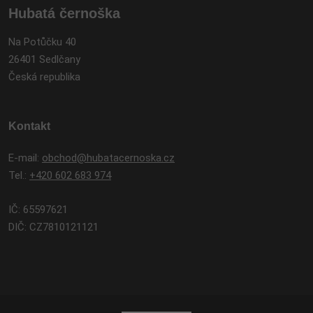
Hubatá černoška
Na Potůčku 40
26401 Sedlčany
Česká republika
Kontakt
E-mail:
obchod@hubatacernoska.cz
Tel.:
+420 602 683 974
IČ: 65597621
DIČ: CZ7810121121