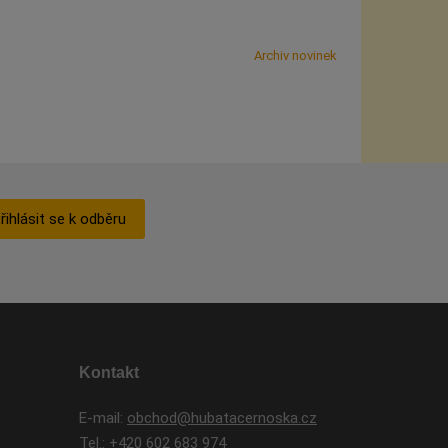
Archiv novinek
řihlásit se k odběru
Kontakt
E-mail:
obchod@hubatacernoska.cz
Tel.:
+420 602 683 974