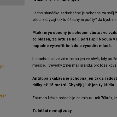
ptáků a 16 775 netopýrů.
Jedno slunéčko sedmitečné je schopné za svůj ž
vědci zabývají takto úžasnými počty? Já bych na t
Pták rorýs obecný je schopen zůstat ve vzduc
to blázen, za letu se nají, páří i spí! Nocuje
napadne vytvořit hnízdo a vysedět mladé.
Lenochod sleze ze stromu jen ve chvíli, kdy potře
měsíce... Veverky z něj mají srandu, protože když
řů?
Antilopa skákavá je schopna jen tak z radosti
dálky až 15 metrů. Chybějí jí už jen ty křídla..
odu?
Zatímco lidské srdce bije za minutu tak 70krát, ko
Tučňáci nemají zuby.