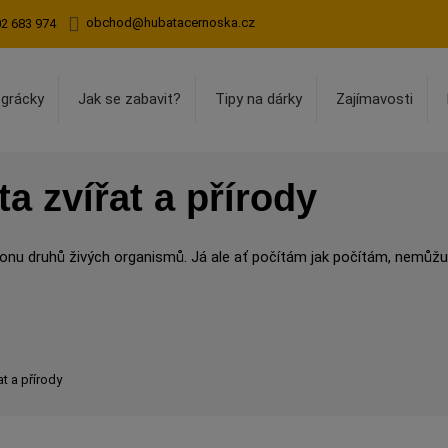
obchod@hubatacernoska.cz
02 683 974
egrácky
Jak se zabavit?
Tipy na dárky
Zajímavosti
a zvířat a přírody
lionu druhů živých organismů. Já ale ať počítám jak počítám, nemůžu 
at a přírody