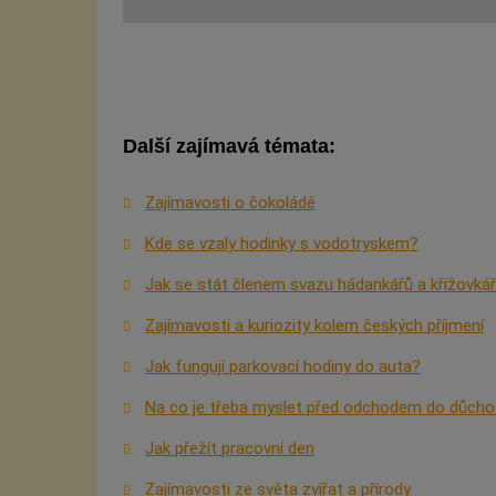
Další zajímavá témata:
Zajímavosti o čokoládě
Kde se vzaly hodinky s vodotryskem?
Jak se stát členem svazu hádankářů a křížovká
Zajímavosti a kuriozity kolem českých příjmení
Jak fungují parkovací hodiny do auta?
Na co je třeba myslet před odchodem do důch
Jak přežít pracovní den
Zajímavosti ze světa zvířat a přírody