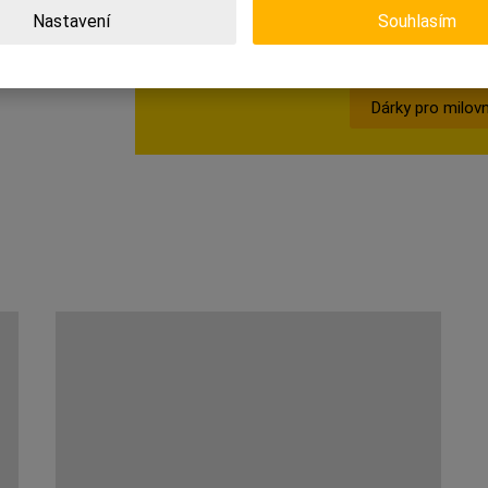
Nastavení
Souhlasím
Dárky pro milovn