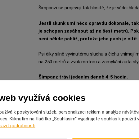
Šimpanzi se projevují tak hlasitě, že je vědci hledaj
Jestli skunk umí něco opravdu dokonale, ta
je schopen zasáhnout až na šest metrů. Poku
není někde poblíž, protože jeho pach je cítit i
Psi díky silně vyvinutému sluchu a čichu vnímají m
na 250 metrů a zvuk motoru a zamykání auta slyš
Šimpanz tráví jedením denně 4-5 hodin.
Vlčí sluch je dvacetkrát lepší než ten lidský.
 web využívá cookies
Sloni se bojí včel.
užívá k poskytování služeb, personalizaci reklam a analýze návštěv
es. Kliknutím na tlačítko „Souhlasím“ vyjadřujete souhlas k použití
Šimpanzi se mohou navzájem poznat podle svýc
razit podrobnosti