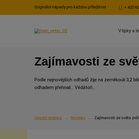
Originální nápady pro každou příležitost
+ 420 6
Vtípky a l
Zajímavosti ze svět
Podle nejnovějších odhadů žije na zeměkouli 3,2 bi
odhadem přehnali... Vědátoři...
Úvodní stránka
Novinky
Zajímavosti ze světa zvíř