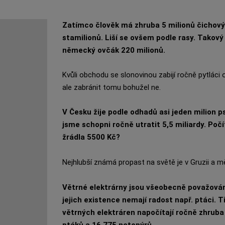
Zatímco člověk má zhruba 5 milionů čichový
stamilionů. Liší se ovšem podle rasy. Takový
německý ovčák 220 milionů.
Kvůli obchodu se slonovinou zabijí ročně pytlác
ale zabránit tomu bohužel ne.
V Česku žije podle odhadů asi jeden milion p
jsme schopni ročně utratit 5,5 miliardy. Poč
žrádla 5500 Kč?
Nejhlubší známá propast na světě je v Gruzii a m
Větrné elektrárny jsou všeobecně považovány
jejich existence nemají radost např. ptáci. 
větrných elektráren napočítají ročně zhrub