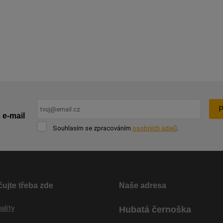
P
 e-mail
Souhlasím
Souhlasím se zpracováním
osobních údajů
.
se
Formulář
zpracováním
osobních
se
údajů
.
nepodařilo
odeslat.
ujte třeba zde
Naše adresa
ality
Hubatá černoška