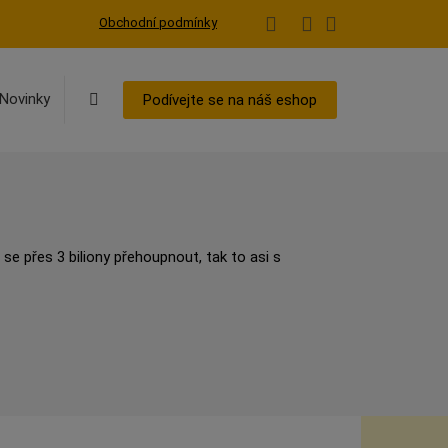
Obchodní podmínky
Vyhledávání
Novinky
Podívejte se na náš eshop
se přes 3 biliony přehoupnout, tak to asi s