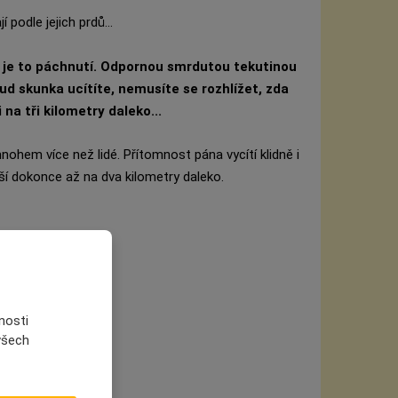
í podle jejich prdů...
k je to páchnutí. Odpornou smrdutou tekutinou
d skunka ucítíte, nemusíte se rozhlížet, zda
 na tři kilometry daleko...
nohem více než lidé. Přítomnost pána vycítí klidně i
í dokonce až na dva kilometry daleko.
nosti
 všech
h zadků.