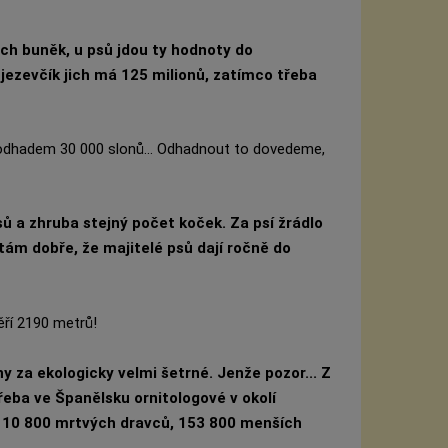
ch buněk, u psů jdou ty hodnoty do
 jezevčík jich má 125 milionů, zatímco třeba
i odhadem 30 000 slonů... Odhadnout to dovedeme,
sů a zhruba stejný počet koček. Za psí žrádlo
ítám dobře, že majitelé psů dají ročně do
ěří 2190 metrů!
 za ekologicky velmi šetrné. Jenže pozor... Z
Třeba ve Španělsku ornitologové v okolí
a 10 800 mrtvých dravců, 153 800 menších