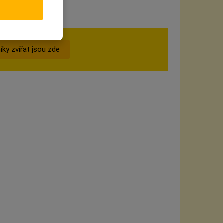
íky zvířat jsou zde