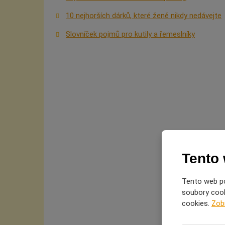
10 nejhorších dárků, které ženě nikdy nedávejte
Slovníček pojmů pro kutily a řemeslníky
Tento
Tento web po
soubory cooki
cookies.
Zob