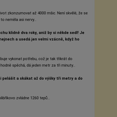
ivot zkonzumovat až 4000 mšic. Není skvělé, že se
o neměla asi nervy...
hu klidně dva roky, aniž by si někde sedl! Je
 v hejnech a usedá jen velmi vzácně, když ho
buje vykonat potřebu, což je tak třikrát do
 hodně spěchá, dá jeden metr za tři minuty...
 pelášit a skákat až do výšky tři metry a do
.
libříkovo zvládne 1260 tepů...