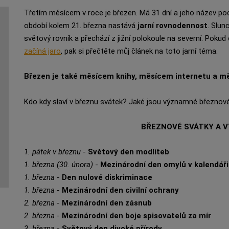
Třetím měsícem v roce je březen. Má 31 dní a jeho název poch
období kolem 21. března nastává
jarní rovnodennost
. Slun
světový rovník a přechází z jižní polokoule na severní. Poku
začíná jaro
, pak si přečtěte můj článek na toto jarní téma.
Březen je také měsícem knihy, měsícem internetu a m
Kdo kdy slaví v březnu svátek? Jaké jsou významné březnové 
BŘEZNOVÉ SVÁTKY A 
1. pátek v březnu
-
Světový den modliteb
1. března (30. února)
-
Mezinárodní den omylů v kalendáři
1. března
-
Den nulové diskriminace
1. března
-
Mezinárodní den civilní ochrany
2. března
-
Mezinárodní den zásnub
2. března
-
Mezinárodní den boje spisovatelů za mír
3. března
-
Světový den divoké přírody