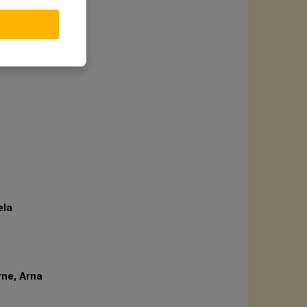
ela
rne, Arna