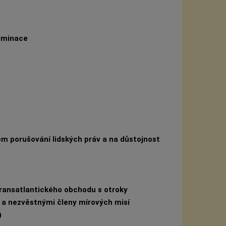
riminace
m porušování lidských práv a na důstojnost
transatlantického obchodu s otroky
 a nezvěstnými členy mírových misí
)