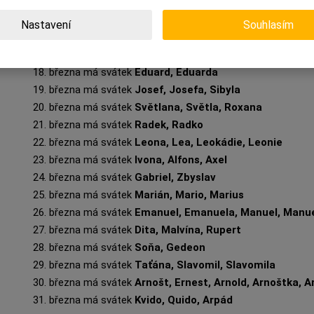
14. března má svátek
Rút, Matylda, Maud
15. března má svátek
Ida, Hilda, Longin
Nastavení
Souhlasím
16. března má svátek
Elena, Herbert, Amos
17. března má svátek
Vlastimil, Vlastimila
18. března má svátek
Eduard, Eduarda
19. března má svátek
Josef, Josefa, Sibyla
20. března má svátek
Světlana, Světla, Roxana
21. března má svátek
Radek, Radko
22. března má svátek
Leona, Lea, Leokádie, Leonie
23. března má svátek
Ivona, Alfons, Axel
24. března má svátek
Gabriel, Zbyslav
25. března má svátek
Marián, Mario, Marius
26. března má svátek
Emanuel, Emanuela, Manuel, Manu
27. března má svátek
Dita, Malvína, Rupert
28. března má svátek
Soňa, Gedeon
29. března má svátek
Taťána, Slavomil, Slavomila
30. března má svátek
Arnošt, Ernest, Arnold, Arnoštka, A
31. března má svátek
Kvido, Quido, Arpád