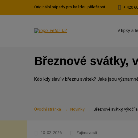
Originální nápady pro každou příležitost
+ 420 6
Vtípky a l
Březnové svátky, v
Kdo kdy slaví v březnu svátek? Jaké jsou významné
Úvodní stránka
Novinky
Březnové svátky, výročí 
10. 02. 2026
Zajímavosti