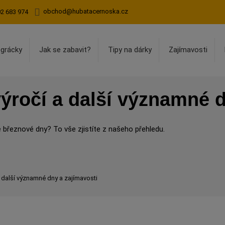
obchod@hubatacernoska.cz
02 683 974
egrácky
Jak se zabavit?
Tipy na dárky
Zajímavosti
ýročí a další významné d
 březnové dny? To vše zjistíte z našeho přehledu.
a další významné dny a zajímavosti