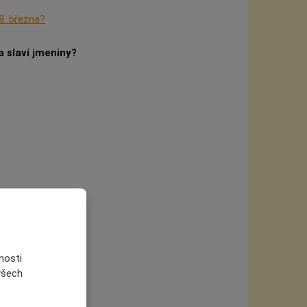
8. března?
 slaví jmeniny?
nosti
 všech