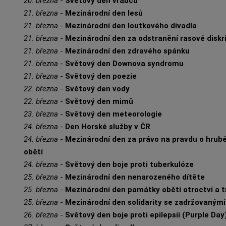
20. března
-
Světový den vrabců
21. března
-
Mezinárodní den lesů
21. března
-
Mezinárodní den loutkového divadla
21. března
-
Mezinárodní den za odstranění rasové disk
21. března
-
Mezinárodní den zdravého spánku
21. března
-
Světový den Downova syndromu
21. března
-
Světový den poezie
22. března
-
Světový den vody
22. března
-
Světový den mimů
23. března
-
Světový den meteorologie
24. března
-
Den Horské služby v ČR
24. března
-
Mezinárodní den za právo na pravdu o hrubé
obětí
24. března
-
Světový den boje proti tuberkulóze
25. března
-
Mezinárodní den nenarozeného dítěte
25. března
-
Mezinárodní den památky obětí otroctví a 
25. března
-
Mezinárodní den solidarity se zadržovanými
26. března
-
Světový den boje proti epilepsii (Purple Day