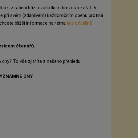
ází z rašení bříz a začátkem březosti zvířat. V
ce při svém (zdánlivém) každoročním oběhu protíná
d chcete bližší informace na téma
kdy oficiálně
ěsícem čtenářů.
dny? To vše zjistíte z našeho přehledu.
VÝZNAMNÉ DNY