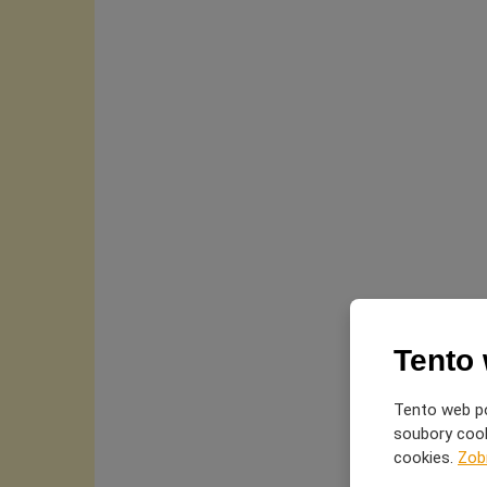
Tento
Tento web po
soubory cooki
cookies.
Zob