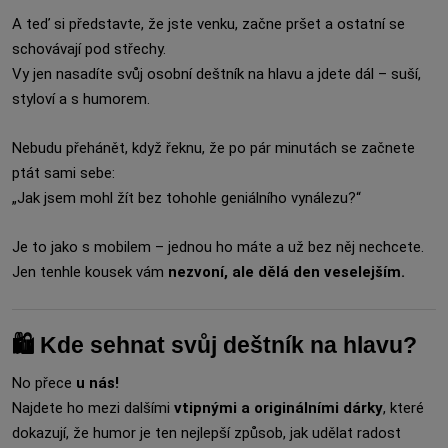
A teď si představte, že jste venku, začne pršet a ostatní se
schovávají pod střechy.
Vy jen nasadíte svůj osobní deštník na hlavu a jdete dál – suší,
styloví a s humorem.
Nebudu přehánět, když řeknu, že po pár minutách se začnete
ptát sami sebe:
„Jak jsem mohl žít bez tohohle geniálního vynálezu?“
Je to jako s mobilem – jednou ho máte a už bez něj nechcete.
Jen tenhle kousek vám
nezvoní, ale dělá den veselejším.
🛍️ Kde sehnat svůj deštník na hlavu?
No přece
u nás!
Najdete ho mezi dalšími
vtipnými a originálními dárky
, které
dokazují, že humor je ten nejlepší způsob, jak udělat radost