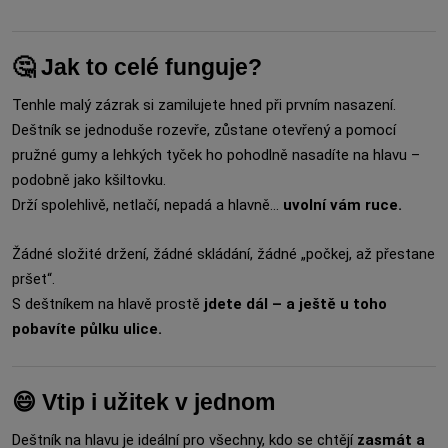
🤔 Jak to celé funguje?
Tenhle malý zázrak si zamilujete hned při prvním nasazení.
Deštník se jednoduše rozevře, zůstane otevřený a pomocí
pružné gumy a lehkých tyček ho pohodlně nasadíte na hlavu –
podobně jako kšiltovku.
Drží spolehlivě, netlačí, nepadá a hlavně…
uvolní vám ruce.
Žádné složité držení, žádné skládání, žádné „počkej, až přestane
pršet“.
S deštníkem na hlavě prostě
jdete dál – a ještě u toho
pobavíte půlku ulice.
😄 Vtip i užitek v jednom
Deštník na hlavu je ideální pro všechny, kdo se chtějí
zasmát a