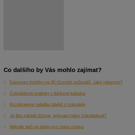
Co dalšího by Vás mohlo zajímat?
Espresso hrníčky na 30 různých způsobů. Jaký vyberete?
Čokoládové pralinky v dárkové kabelce
Rozšiřujeme nabídku dárků z čokolády
Je libo nářadí růžové, grilovací nebo čokoládové?
Několik tipů na dárky pro celou rodinu