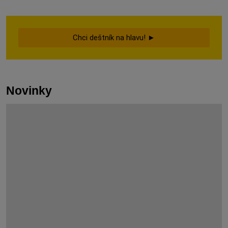
Chci deštník na hlavu! ►
Novinky