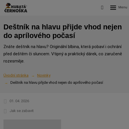
Rozbalení
Vyhledávání
menu
Deštník na hlavu přijde vhod nejen
do aprílového počasí
Znáte deštník na hlavu? Originální blbina, která pobaví i ochrání
před deštěm či sluncem. Vtipný a praktický dárek, co zaručeně
rozesměje.
Úvodní stránka
Novinky
Deštník na hlavu přijde vhod nejen do aprílového počasí
01. 04. 2026
Jak se zabavit