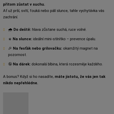
přitom zůstat v suchu.
Ať už prší, svítí, fouká nebo pálí slunce, tahle vychytávka vás
zachrání.
🌧️
Do deště:
hlava zůstane suchá, ruce volné.
☀️
Na slunce:
ideální mini-stínítko – prevence úpalu.
🎉
Na fesťák nebo grilovačku:
okamžitý magnet na
pozornost.
🤪
Na dárek:
dokonalá blbina, která rozesměje každého.
A bonus? Když si ho nasadíte,
máte jistotu, že vás jen tak
nikdo nepřehlédne.