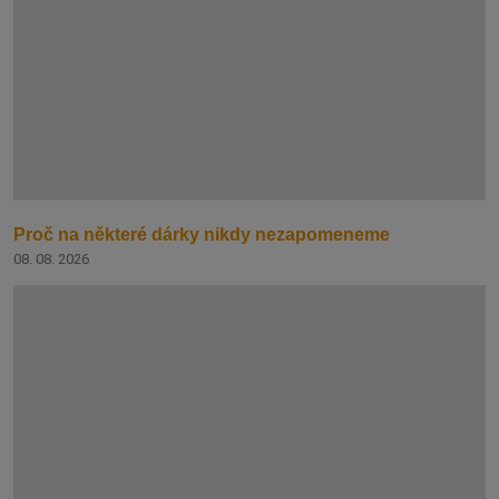
Proč na některé dárky nikdy nezapomeneme
08. 08. 2026