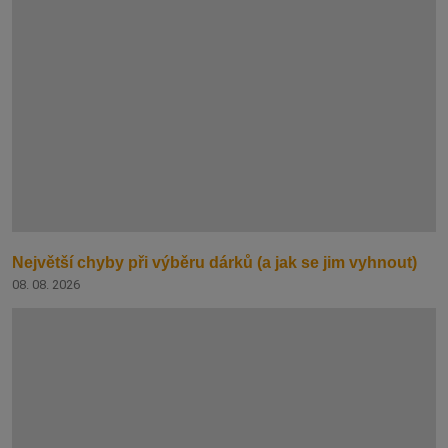
Největší chyby při výběru dárků (a jak se jim vyhnout)
08. 08. 2026