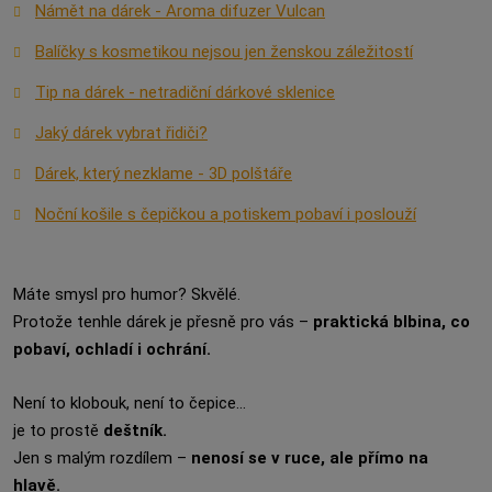
Námět na dárek - Aroma difuzer Vulcan
Balíčky s kosmetikou nejsou jen ženskou záležitostí
Tip na dárek - netradiční dárkové sklenice
Jaký dárek vybrat řidiči?
Dárek, který nezklame - 3D polštáře
Noční košile s čepičkou a potiskem pobaví i poslouží
Máte smysl pro humor? Skvělé.
Protože tenhle dárek je přesně pro vás –
praktická blbina, co
pobaví, ochladí i ochrání.
Není to klobouk, není to čepice…
je to prostě
deštník.
Jen s malým rozdílem –
nenosí se v ruce, ale přímo na
hlavě.