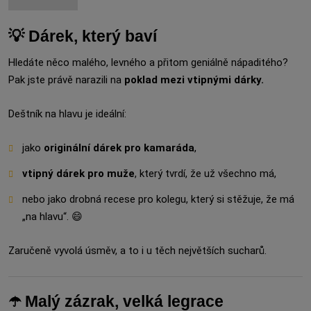
💡 Dárek, který baví
Hledáte něco malého, levného a přitom geniálně nápaditého?
Pak jste právě narazili na
poklad mezi vtipnými dárky.
Deštník na hlavu je ideální:
jako
originální dárek pro kamaráda
,
vtipný dárek pro muže
, který tvrdí, že už všechno má,
nebo jako drobná recese pro kolegu, který si stěžuje, že má
„na hlavu“. 😄
Zaručeně vyvolá úsměv, a to i u těch největších sucharů.
☂️ Malý zázrak, velká legrace