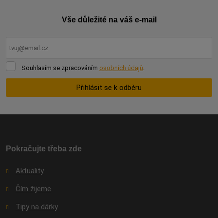
Vše důležité na váš e-mail
Souhlasím
Souhlasím se zpracováním
osobních údajů
.
se
zpracováním
Přihlásit se k odběru
osobních
údajů
.
Formulář
se
nepodařilo
odeslat.
Pokračujte třeba zde
Aktuality
Čím žijeme
Tipy na dárky