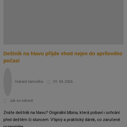
Deštník na hlavu přijde vhod nejen do aprílového
počasí
Hubatá černoška
01. 04. 2026
Jak se zabavit
Znáte deštník na hlavu? Originální blbina, která pobaví i ochrání
před deštěm či sluncem. Vtipný a praktický dárek, co zaručeně
rozesměje.