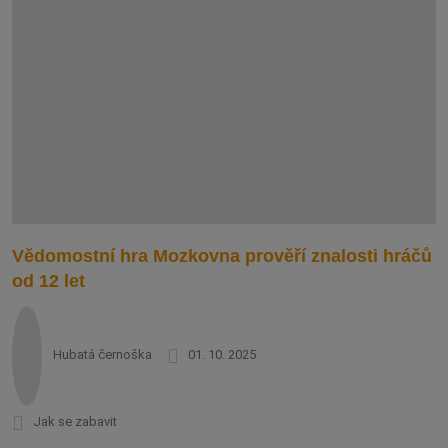
Vědomostní hra Mozkovna prověří znalosti hráčů
od 12 let
Hubatá černoška
01. 10. 2025
Jak se zabavit