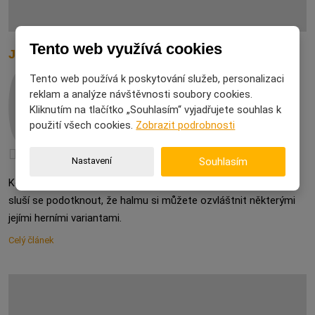
Tento web využívá cookies
Jaké existují další varianty hry halma?
Tento web používá k poskytování služeb, personalizaci
reklam a analýze návštěvnosti soubory cookies.
Hubatá černoška
30. 08. 2025
Kliknutím na tlačítko „Souhlasím“ vyjadřujete souhlas k
použití všech cookies.
Zobrazit podrobnosti
Jak se zabavit
Nastavení
Souhlasím
Když už jsme si v jiném příspěvku vysvětlili pravidla hry halma,
sluší se podotknout, že halmu si můžete ozvláštnit některými
jejími herními variantami.
Celý článek