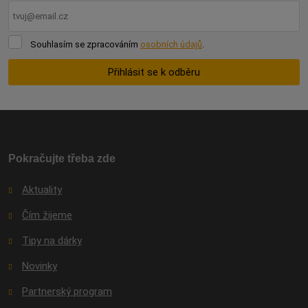
Souhlasím
Souhlasím se zpracováním
osobních údajů
.
se
zpracováním
Přihlásit se k odběru
osobních
údajů
.
Formulář
se
nepodařilo
odeslat.
Pokračujte třeba zde
Aktuality
Čím žijeme
Tipy na dárky
Novinky
Partnerský program