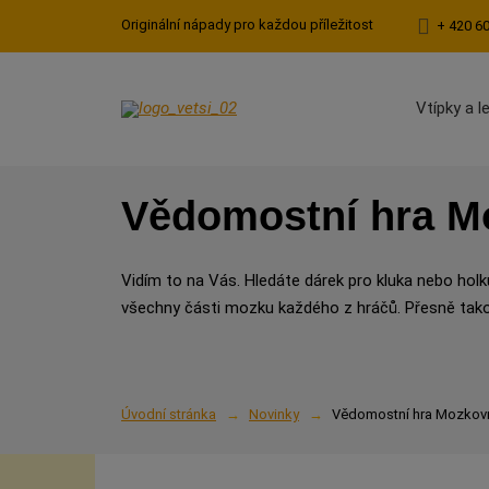
Originální nápady pro každou příležitost
+ 420 6
Vtípky a l
Vědomostní hra Mo
Vidím to na Vás. Hledáte dárek pro kluka nebo holk
všechny části mozku každého z hráčů. Přesně tak
Úvodní stránka
Novinky
Vědomostní hra Mozkovna 