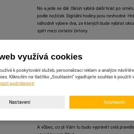
No a jede se dál. Okruh vybírá další hráč po směr
podle nožiček. Digitální hodiny jsou nevhodné. Hr
náhodně vybere dva, ze kterých bude vybírat okru
zpět mezi ostatní žetony.
Nemyslete si, že to je vše. Pravidla jsou daleko z
Sázení je totiž něco, co dokáže hru pěkně zamota
 web využívá cookies
hráče pomocí sázecího kolečka po odhalení danéh
ukáže karta úlohy.
užívá k poskytování služeb, personalizaci reklam a analýze návštěv
es. Kliknutím na tlačítko „Souhlasím“ vyjadřujete souhlas k použití
Sázecí kolečko s body umístěte před vybraného hr
razit podrobnosti
počet bodíků. Můžete vsadit buď na úspěch hráč
vsadit nic, když se bojíte. Podle toho, jak hráč do
Nastavení
Souhlasím
Logicky získáte nebo ztratíte právě tolik bodů, ko
nejasné...
A vůbec, co já Vám tu budu vyprávět celá pravidla h