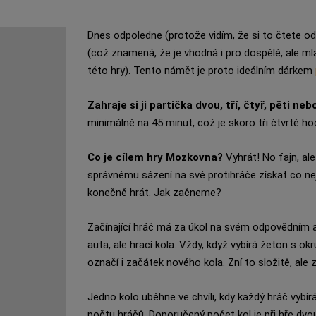
Dnes odpoledne (protože vidím, že si to čtete od
(což znamená, že je vhodná i pro dospělé, ale ml
této hry). Tento námět je proto ideálním dárkem
Zahraje si ji partička dvou, tří, čtyř, pěti neb
minimálně na 45 minut, což je skoro tři čtvrtě ho
Co je cílem hry Mozkovna?
Vyhrát! No fajn, al
správnému sázení na své protihráče získat co ne
konečně hrát. Jak začneme?
Začínající hráč má za úkol na svém odpovědním 
auta, ale hrací kola. Vždy, když vybírá žeton s
označí i začátek nového kola. Zní to složitě, ale z
Jedno kolo uběhne ve chvíli, kdy každý hráč vybír
počtu hráčů. Doporučený počet kol je při hře dvou 