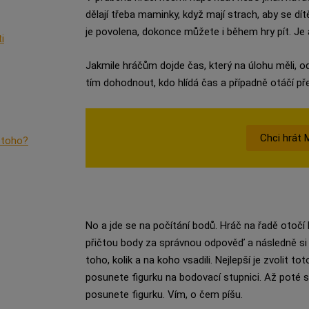
dělají třeba maminky, když mají strach, aby se dí
je povolena, dokonce můžete i během hry pít. Je a
i
Jakmile hráčům dojde čas, který na úlohu měli, od
tím dohodnout, kdo hlídá čas a případně otáčí př
Chci hrát
o toho?
No a jde se na počítání bodů. Hráč na řadě otočí
přičtou body za správnou odpověď a následně si
toho, kolik a na koho vsadili. Nejlepší je zvolit to
posunete figurku na bodovací stupnici. Až poté 
posunete figurku. Vím, o čem píšu.