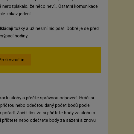
tě nerozplakalo, že něco neví... Ostatní komunikace
le zákaz jedení.
kládají tužky a už nesmí nic psát. Dobré je se před
esýpací hodiny.
 Mozkovnu! ►
 kartu úlohy a přečte správnou odpověď. Hráči si
 přičtou nebo odečtou daný počet bodů podle
to pořadí. Začít tím, že si přičtete body za úlohu a
si přičtete nebo odečtete body za sázení a znovu