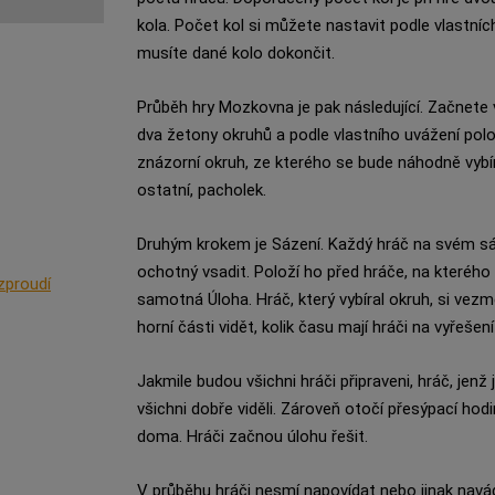
kola. Počet kol si můžete nastavit podle vlastníc
musíte dané kolo dokončit.
Průběh hry Mozkovna je pak následující. Začnete
dva žetony okruhů a podle vlastního uvážení polo
znázorní okruh, ze kterého se bude náhodně vybír
ostatní, pacholek.
Druhým krokem je Sázení. Každý hráč na svém sáz
ochotný vsadit. Položí ho před hráče, na kterého 
zproudí
samotná Úloha. Hráč, který vybíral okruh, si vezme 
horní části vidět, kolik času mají hráči na vyřešen
Jakmile budou všichni hráči připraveni, hráč, jenž j
všichni dobře viděli. Zároveň otočí přesýpací hodi
doma. Hráči začnou úlohu řešit.
V průběhu hráči nesmí napovídat nebo jinak navá