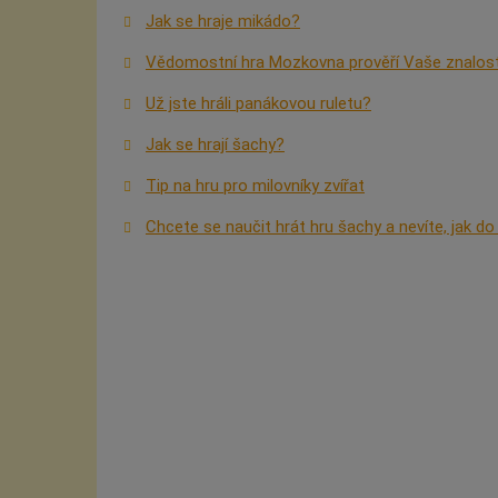
Jak se hraje mikádo?
Vědomostní hra Mozkovna prověří Vaše znalost
Už jste hráli panákovou ruletu?
Jak se hrají šachy?
Tip na hru pro milovníky zvířat
Chcete se naučit hrát hru šachy a nevíte, jak d