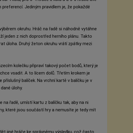
h preferencí. Jediným pravidlem je, že pokaždé
 výběrem okruhu. Hráč na řadě si náhodně vytáhne
ží jeden z nich doprostřed herního plánu. Takto
at úloha. Druhý žeton okruhu vrátí zpátky mezi
ecím kolečku připraví takový počet bodů, který je
chce vsadit. A to lícem dolů. Třetím krokem je
příslušný balíček. Na vrchní kartě v balíčku je v
í dané úlohy.
e na řadě, umístí kartu z balíčku tak, aby na ni
ny, které jsou součástí hry a nemusíte je tedy mít
dět jiné hráče ke správnému výsledku, což často