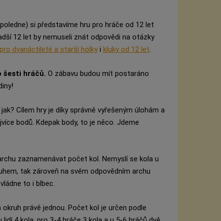
poledne) si představíme hru pro hráče od 12 let
adší 12 let by nemuseli znát odpovědi na otázky
pro dvanáctileté a starší holky
i
kluky od 12 let
.
o šesti hráčů.
O zábavu budou mít postaráno
diny!
e jak? Cílem hry je díky správně vyřešeným úlohám a
jvíce bodů. Kdepak body, to je něco. Jdeme
archu zaznamenávat počet kol. Nemyslí se kola u
 okruhem, tak zároveň na svém odpovědním archu
vládne to i blbec.
á okruh právě jednou. Počet kol je určen podle
lidí 4 kola, pro 3-4 hráče 3 kola a u 5-6 hráčů dvě