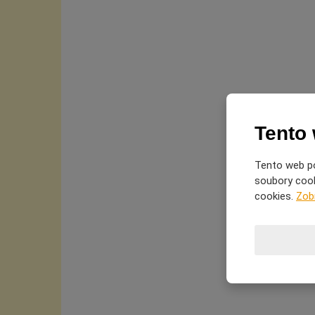
Tento
Tento web po
soubory cooki
cookies.
Zob