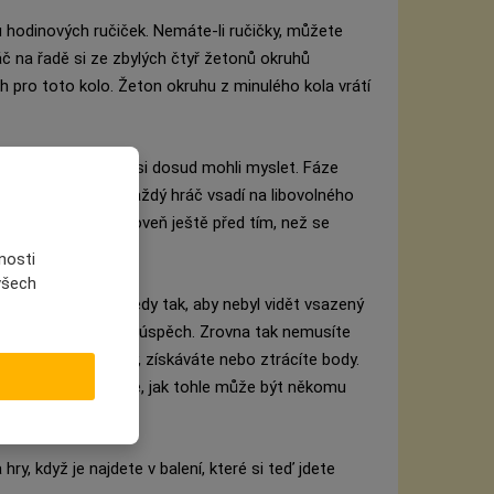
u hodinových ručiček. Nemáte-li ručičky, můžete
áč na řadě si ze zbylých čtyř žetonů okruhů
h pro toto kolo. Žeton okruhu z minulého kola vrátí
ajímavější, než jste si dosud mohli myslet. Fáze
t. V této fázi si každý hráč vsadí na libovolného
o okruhu. Ale zároveň ještě před tím, než se
nosti
 všech
áče lícem dolů. Tedy tak, aby nebyl vidět vsazený
e a dokonce i na neúspěch. Zrovna tak nemusíte
padl při řešení úlohy, získáváte nebo ztrácíte body.
lik jste vsadili. Bože, jak tohle může být někomu
ry, když je najdete v balení, které si teď jdete