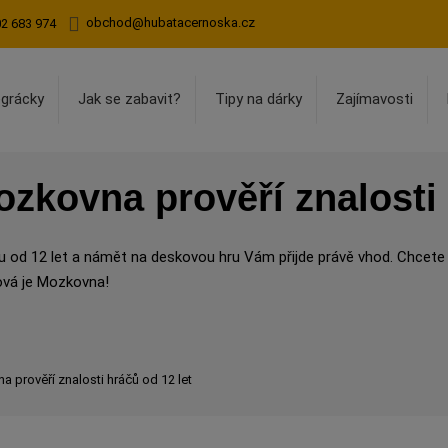
obchod@hubatacernoska.cz
02 683 974
egrácky
Jak se zabavit?
Tipy na dárky
Zajímavosti
zkovna prověří znalosti 
u od 12 let a námět na deskovou hru Vám přijde právě vhod. Chcete 
ová je Mozkovna!
prověří znalosti hráčů od 12 let