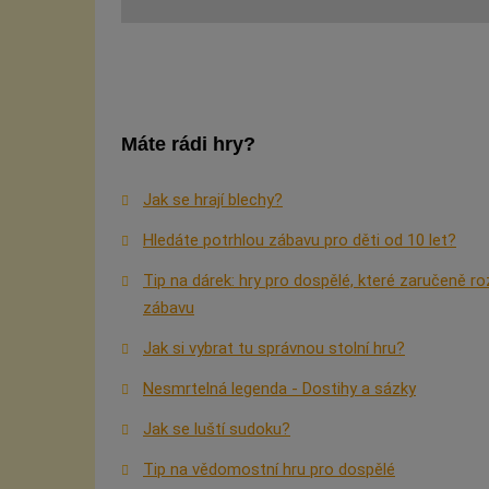
Máte rádi hry?
Jak se hrají blechy?
Hledáte potrhlou zábavu pro děti od 10 let?
Tip na dárek: hry pro dospělé, které zaručeně ro
zábavu
Jak si vybrat tu správnou stolní hru?
Nesmrtelná legenda - Dostihy a sázky
Jak se luští sudoku?
Tip na vědomostní hru pro dospělé