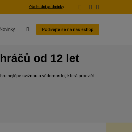
Obchodní podmínky
Vyhledávání
Novinky
Podívejte se na náš eshop
hráčů od 12 let
hru nejlépe svižnou a vědomostní, která procvičí