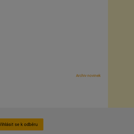
Archiv novinek
řihlásit se k odběru