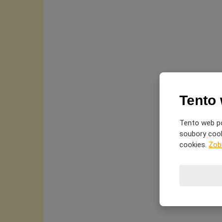
Tento
Tento web po
soubory cooki
cookies.
Zob