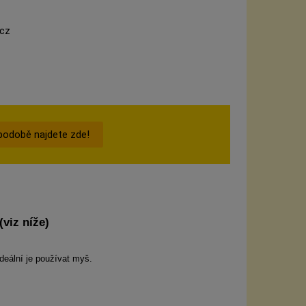
.cz
podobě najdete zde!
viz níže)
Ideální je používat myš.