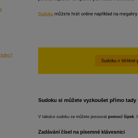
i
Sudoku
můžete hrát online například na megahry
o toho?
Sudoku v tištěné 
Sudoku si můžete vyzkoušet přímo tady (
V tabulce sudoku se můžete posouvat
pomocí šipek
. 
Zadávání čísel na písemné klávesnici