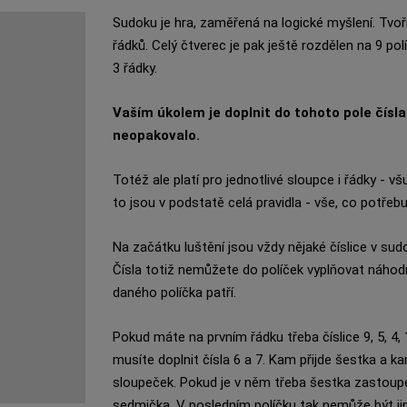
Sudoku je hra, zaměřená na logické myšlení. Tvoří 
řádků. Celý čtverec je pak ještě rozdělen na 9 pol
3 řádky.
Vaším úkolem je doplnit do tohoto pole čísla 
neopakovalo.
Totéž ale platí pro jednotlivé sloupce i řádky - 
to jsou v podstatě celá pravidla - vše, co potřebu
Na začátku luštění jsou vždy nějaké číslice v s
Čísla totiž nemůžete do políček vyplňovat náhodně
daného políčka patří.
Pokud máte na prvním řádku třeba číslice 9, 5, 4, 1
musíte doplnit čísla 6 a 7. Kam přijde šestka a 
sloupeček. Pokud je v něm třeba šestka zastoupe
sedmička. V posledním políčku tak nemůže být jin