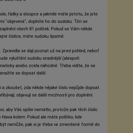
, řádky a sloupce a jakmile máte jistotu, že jste
ámi "objevené", doplníte ho do sudoku. Tím se
 zaplnění všech 81 políček. Pokud se Vám někde
tejné číslice, máte sudoku špatně.
. Zpravidla se dají poznat už na první pohled, neboť
 bude vyluštění sudoku snadnější (alespoň
ematicky anebo zcela náhodně. Třeba vidíte, že se
snažíte se dopsat další.
 a zkoušet, zda někde nějaké číslo nepůjde dopsat.
řibývají, objevují se další možnosti pro doplnění.
or, aby Vás spíše nemátlo, protože pak těch číslic
 hlava kolem. Pokud ale máte políčko, kde
 být nemůže, pak si je třeba ve zmenšené formě do