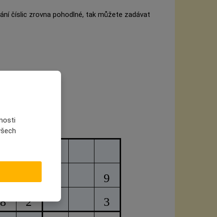
ání číslic zrovna pohodlné, tak můžete zadávat
nosti
 všech