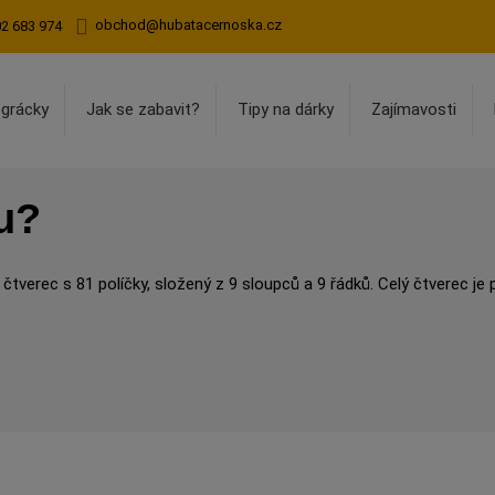
obchod@hubatacernoska.cz
02 683 974
egrácky
Jak se zabavit?
Tipy na dárky
Zajímavosti
u?
 čtverec s 81 políčky, složený z 9 sloupců a 9 řádků. Celý čtverec je 