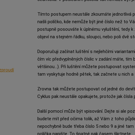
Tímto postupem neustále zkoumáte jednotlivá pole
našli políčko, kde nemůže být jiné číslo než to V
postupně posouváte k úplnému vyluštění, tedy k
objeví na stejném řádku, sloupci, nebo poli dvě s
Doporučuji začínat luštění s nejlehčími variantami
čím víc předvyplněných číslic v zadání máte, tím
většinou...). Při luštění můžete postupovat syst
zproudí
tam vyskytuje hodně pětek, tak začnete u nich a 
Zrovna tak můžete postupovat od jedné do devíti
Cyklus pak neustále opakujete, protože jak čísla p
Další pomocí může být vpisování. Dejte si ale poz
budete mít před očima tolik, až Vám z toho půjde
nepochybně bude třeba číslo 5 nebo 9 a jiné tam
políčka napište. To špatné pak časem škrtnete.