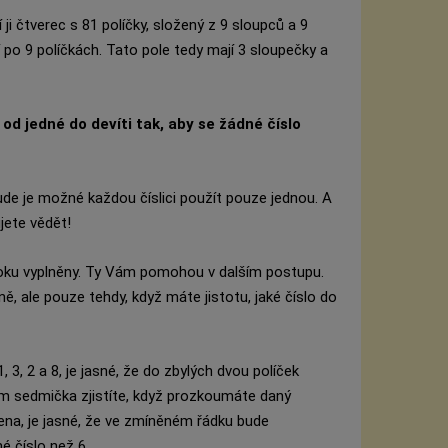
ji čtverec s 81 políčky, složený z 9 sloupců a 9
í po 9 políčkách. Tato pole tedy mají 3 sloupečky a
od jedné do devíti tak, aby se žádné číslo
všude je možné každou číslici použít pouze jednou. A
jete vědět!
udoku vyplněny. Ty Vám pomohou v dalším postupu.
, ale pouze tehdy, když máte jistotu, jaké číslo do
, 3, 2 a 8, je jasné, že do zbylých dvou políček
kam sedmička zjistíte, když prozkoumáte daný
na, je jasné, že ve zmíněném řádku bude
é číslo než 6.