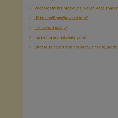
Vědomostní hra Mozkovna prověří Vaše znalost
Už jste hráli panákovou ruletu?
Jak se hrají šachy?
Tip na hru pro milovníky zvířat
Chcete se naučit hrát hru šachy a nevíte, jak d