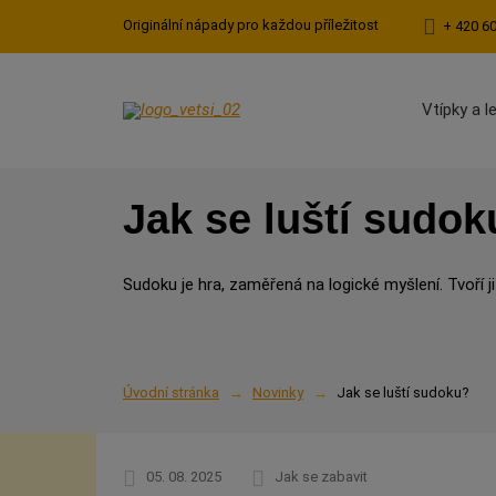
Originální nápady pro každou příležitost
+ 420 6
Vtípky a l
Jak se luští sudok
Sudoku je hra, zaměřená na logické myšlení. Tvoří ji
Úvodní stránka
Novinky
Jak se luští sudoku?
05. 08. 2025
Jak se zabavit