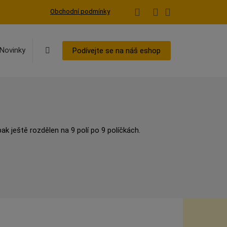
Obchodní podmínky
Vyhledávání
Novinky
Podívejte se na náš eshop
pak ještě rozdělen na 9 polí po 9 políčkách.