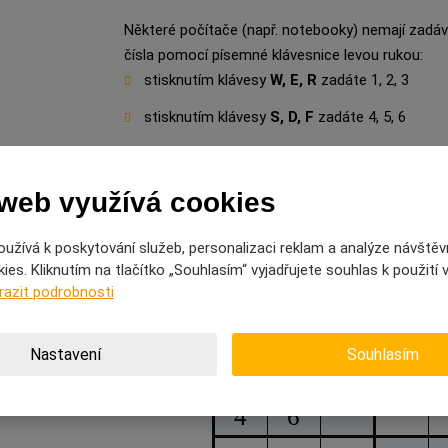
Některé počítače (např. notebooky) nemají zadáv
čísla pomocí písemné klávesnice levou rukou:
stisknutím klávesy
W, E, R
zadáte 1, 2, 3
stisknutím klávesy
S, D, F
zadáte 4, 5, 6
stisknutím klávesy
X, C, V
zadáte 7, 8, 9
 web využívá cookies
užívá k poskytování služeb, personalizaci reklam a analýze návštěv
es. Kliknutím na tlačítko „Souhlasím“ vyjadřujete souhlas k použití
razit podrobnosti
Nastavení
Souhlasím