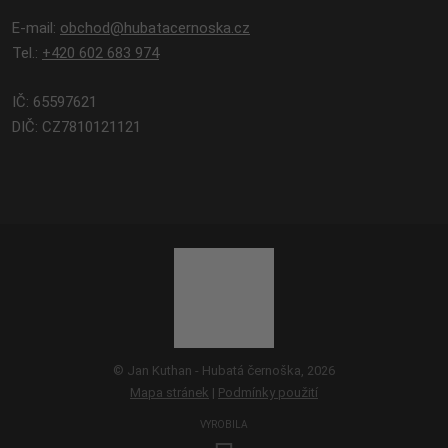
E-mail:
obchod@hubatacernoska.cz
Tel.:
+420 602 683 974
IČ: 65597621
DIČ: CZ7810121121
© Jan Kuthan - Hubatá černoška, 2026
Mapa stránek
|
Podmínky použití
VYROBILA