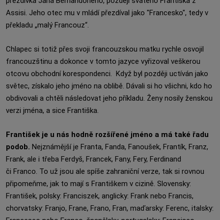
přezdívka Jana Bernandoneho, později svatého Františka z
Assisi. Jeho otec mu v mládí přezdíval jako "Francesko", tedy v
překladu „malý Francouz“.
Chlapec si totiž přes svoji francouzskou matku rychle osvojil
francouzštinu a dokonce v tomto jazyce vyřizoval veškerou
otcovu obchodní korespondenci. Když byl později uctíván jako
světec, získalo jeho jméno na oblibě. Dávali si ho všichni, kdo ho
obdivovali a chtěli následovat jeho příkladu. Ženy nosily ženskou
verzi jména, a sice Františka.
František je u nás hodně rozšířené jméno a má také řadu
podob.
Nejznámější je Franta, Fanda, Fanoušek, Frantík, Franz,
Frank, ale i třeba Ferdyš, Francek, Fany, Fery, Ferdinand
či Franco. To už jsou ale spíše zahraniční verze, tak si rovnou
připomeňme, jak to mají s Františkem v cizině. Slovensky:
František, polsky: Franciszek, anglicky: Frank nebo Francis,
chorvatsky: Franjo, Frane, Frano, Fran, maďarsky: Ferenc, italsky: