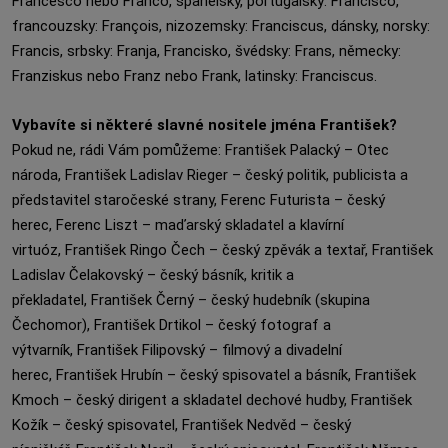
Francesco nebo Franco, španělsky, portugalsky: Francisco,
francouzsky: François, nizozemsky: Franciscus, dánsky, norsky:
Francis, srbsky: Franja, Francisko, švédsky: Frans, německy:
Franziskus nebo Franz nebo Frank, latinsky: Franciscus.
Vybavíte si některé slavné nositele jména František?
Pokud ne, rádi Vám pomůžeme: František Palacký – Otec
národa, František Ladislav Rieger – český politik, publicista a
představitel staročeské strany, Ferenc Futurista – český
herec, Ferenc Liszt – maďarský skladatel a klavírní
virtuóz, František Ringo Čech – český zpěvák a textař, František
Ladislav Čelakovský – český básník, kritik a
překladatel, František Černý – český hudebník (skupina
Čechomor), František Drtikol – český fotograf a
výtvarník, František Filipovský – filmový a divadelní
herec, František Hrubín – český spisovatel a básník, František
Kmoch – český dirigent a skladatel dechové hudby, František
Kožík – český spisovatel, František Nedvěd – český