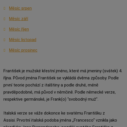
Měsíc srpen
Měsíc září
Měsíc říjen
Měsíc listopad
Měsíc prosinec
František je mužské křestní jméno, které má jmeniny (svátek) 4.
října. Původ jména František se vykládá dvěma způsoby. Podle
první teorie pochází z italštiny a podle druhé, méně
pravděpodobné, má původ v němčině. Podle německé verze,
respektive germánské, je Frank(o) "svobodný muž".
Italská verze se váže dokonce ke svatému Františku z
Assisi. Prvotní italská podoba jména „Francesco“ vznikla jako