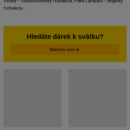
Veselý – československý fotbalista, Frank Lampard – anglický
fotbalista...
Hledáte dárek k svátku?
Mrkněte sem ►