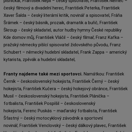
písničkář, František Nepil – český spisovatel, František Němec –
český filmový a divadelní herec, František Peterka, František
Xaver Šalda – český literární kritik, novinář a spisovatel, Fráňa
Šrámek – český básník, prozaik, dramatik a buřič, František
Škroup - český skladatel, autor hudby hymny České republiky
Kde domov můj, František Vláčil – český filmař, Franz Kafka –
pražský německy píšící spisovatel židovského původu, Franz
Schubert – německý hudební skladatel, Frank Zappa – americký
kytarista, zpěvák a hudební skladatel,
Franty najdeme také mezi sportovci.
Namátkou: František
Černík – československý hokejista, František Černý – český
hokejista, František Kučera – český hokejový obránce, František
Musil – československý hokejista, František Plánička –
fotbalista, František Pospíšil – československý
hokejista, Ferenc Puskás – maďarský fotbalista, František
Šťastný – český motocyklový závodník a sportovní
novinář, František Venclovský – český dálkový plavec, František