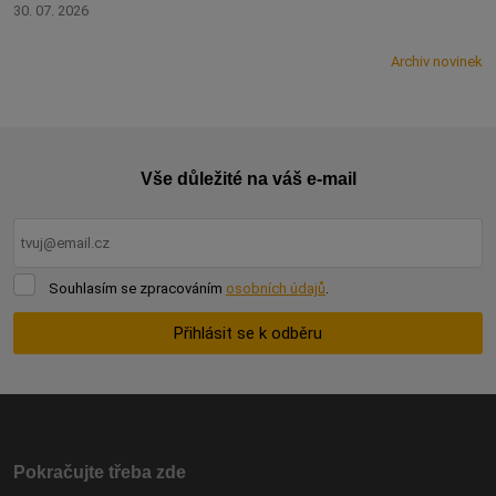
30. 07. 2026
Archiv novinek
Vše důležité na váš e-mail
Souhlasím
Souhlasím se zpracováním
osobních údajů
.
se
zpracováním
Přihlásit se k odběru
osobních
údajů
.
Formulář
se
nepodařilo
odeslat.
Pokračujte třeba zde