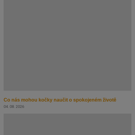
Co nás mohou kočky naučit o spokojeném životě
04. 08. 2026