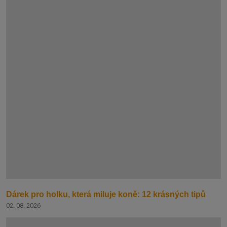
Dárek pro holku, která miluje koně: 12 krásných tipů
02. 08. 2026