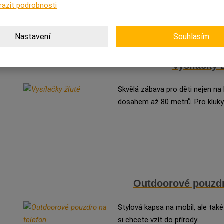
razit podrobnosti
Nastavení
Souhlasím
Vysílačky 
Skvělá zábava pro děti nejen na 
dosahem až 80 metrů. Pro kluky 
Outdoorové pouzdr
Stylová kapsa na mobil, ale také 
si chcete vzít do přírody.