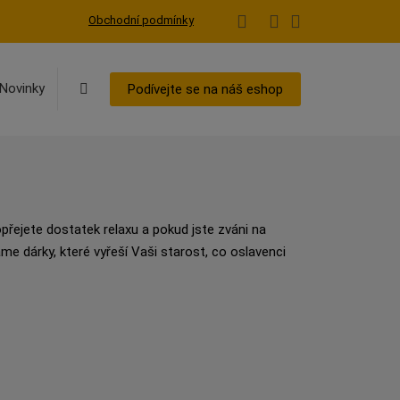
Obchodní podmínky
Vyhledávání
Novinky
Podívejte se na náš eshop
opřejete dostatek relaxu a pokud jste zváni na
me dárky, které vyřeší Vaši starost, co oslavenci