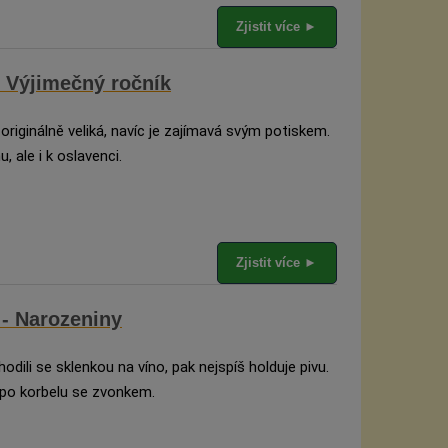
Zjistit více ►
- Výjimečný ročník
 originálně veliká, navíc je zajímavá svým potiskem.
, ale i k oslavenci.
Zjistit více ►
- Narozeniny
ili se sklenkou na víno, pak nejspíš holduje pivu.
po korbelu se zvonkem.