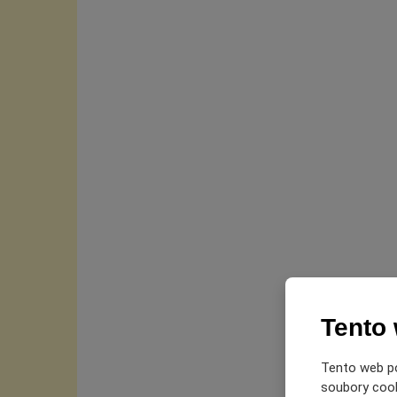
Tento
Tento web po
soubory cooki