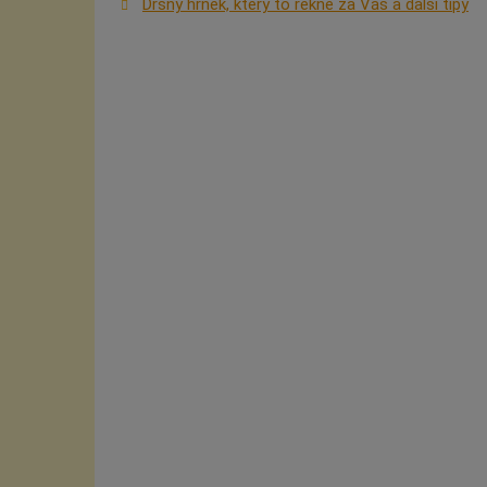
Drsný hrnek, který to řekne za Vás a další tipy