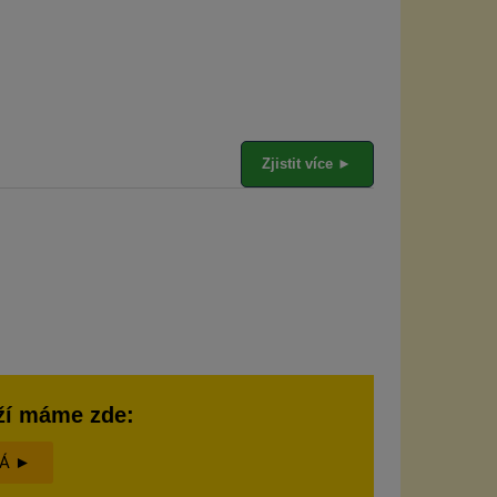
Zjistit více ►
ží máme zde:
MÁ ►