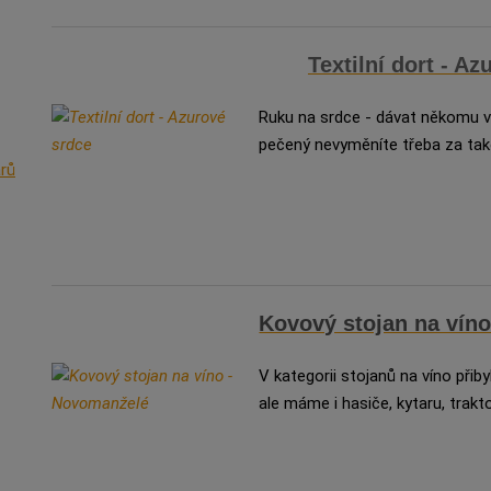
Textilní dort - A
Ruku na srdce - dávat někomu v 
pečený nevyměníte třeba za takov
arů
Kovový stojan na vín
V kategorii stojanů na víno přiby
ale máme i hasiče, kytaru, trakt