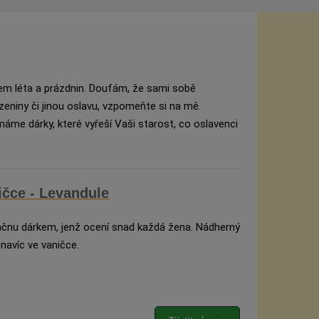
upem léta a prázdnin. Doufám, že sami sobě
zeniny či jinou oslavu, vzpomeňte si na mě.
áme dárky, které vyřeší Vaši starost, co oslavenci
ičce - Levandule
začnu dárkem, jenž ocení snad každá žena. Nádherný
navíc ve vaničce.