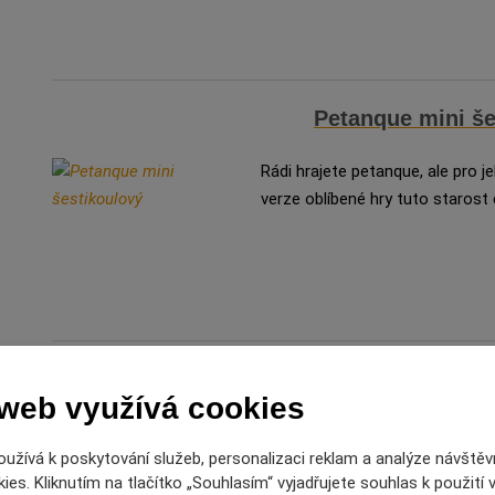
Petanque mini še
Rádi hrajete petanque, ale pro 
verze oblíbené hry tuto starost 
Zápalky 50 hlavola
 web využívá cookies
Ukažte přátelům, jak Vám to pálí
užívá k poskytování služeb, personalizaci reklam a analýze návštěv
Vašich mozkových závitů přímo l
es. Kliknutím na tlačítko „Souhlasím“ vyjadřujete souhlas k použití