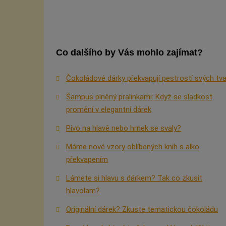
Co dalšího by Vás mohlo zajímat?
Čokoládové dárky překvapují pestrostí svých tv
Šampus plněný pralinkami: Když se sladkost
promění v elegantní dárek
Pivo na hlavě nebo hrnek se svaly?
Máme nové vzory oblíbených knih s alko
překvapením
Lámete si hlavu s dárkem? Tak co zkusit
hlavolam?
Originální dárek? Zkuste tematickou čokoládu