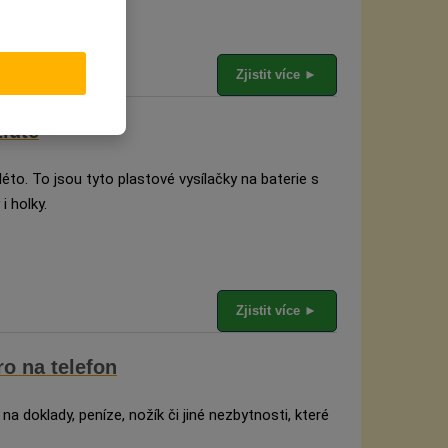
Zjistit více ►
žluté
léto. To jsou tyto plastové vysílačky na baterie s
i holky.
Zjistit více ►
o na telefon
na doklady, peníze, nožík či jiné nezbytnosti, které