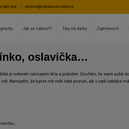
obchod@hubatacernoska.cz
02 683 974
egrácky
Jak se zabavit?
Tipy na dárky
Zajímavosti
vínko, oslavička…
blízké je ovlivněn nástupem léta a prázdnin. Doufám, že sami sobě d
a mě. Nemyslím, že byste mě měli také pozvat, ale v naší nabídce má
oslavička…