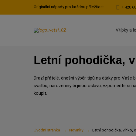
Originální nápady pro každou příležitost
+ 420 6
Vtípky a l
Letní pohodička, 
Drazí přátelé, dnešní výběr tipů na dárky pro Vaše 
svatbu, narozeniny či jinou oslavu, vzpomeňte si n
koupit.
Úvodní stránka
Novinky
Letní pohodička, vínko, 