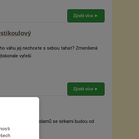
Zjistit více ►
stikoulový
jeho váhu jej nechcete s sebou tahat? Zmenšená
dokonale vyřeší.
Zjistit více ►
mů se sirkami
! Při luštění 50 hlavolamů se sirkami budou od
nosti
état jiskry.
 všech