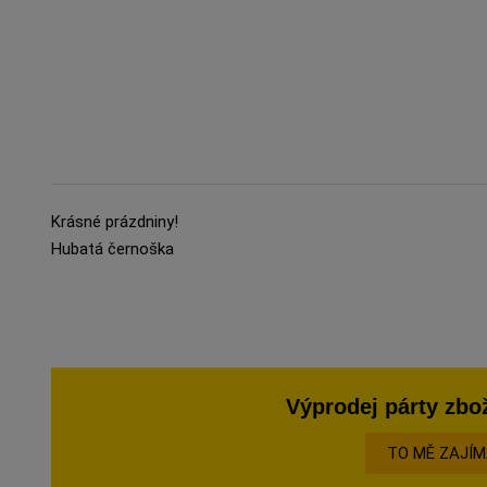
Krásné prázdniny!
Hubatá černoška
Výprodej párty zbo
TO MĚ ZAJÍ