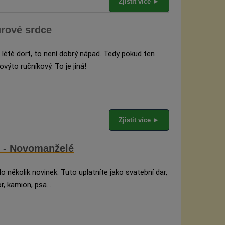
Zjistit více ►
zurové srdce
létě dort, to není dobrý nápad. Tedy pokud ten
ýto ručníkový. To je jiná!
Zjistit více ►
o - Novomanželé
lo několik novinek. Tuto uplatníte jako svatební dar,
or, kamion, psa…