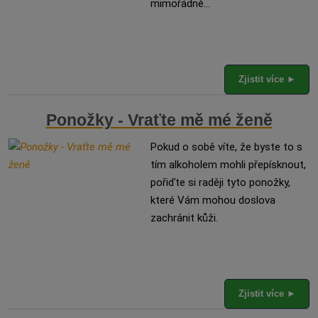
mimořádně...
Zjistit více ►
Ponožky - Vraťte mě mé ženě
Pokud o sobě víte, že byste to s
tím alkoholem mohli přepísknout,
pořiďte si raději tyto ponožky,
které Vám mohou doslova
zachránit kůži.
Zjistit více ►