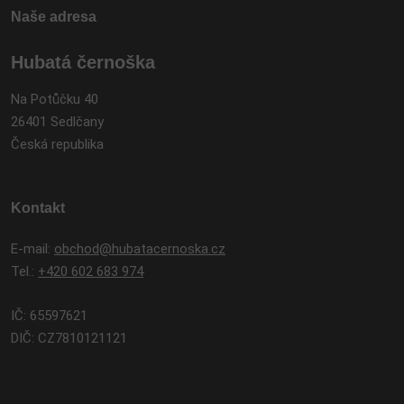
Naše adresa
Hubatá černoška
Na Potůčku 40
26401 Sedlčany
Česká republika
Kontakt
E-mail:
obchod@hubatacernoska.cz
Tel.:
+420 602 683 974
IČ: 65597621
DIČ: CZ7810121121