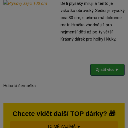
Děti plyšáky milují a tento je
vskutku obrovský. Sedící je vysoký
cca 80 cm, s ušima má dokonce
metr. Hračka vhodná již pro
nejmenší děti až po ty větší.
Krásný dárek pro holky i kluky.
Zjistit více ►
Hubatá černoška
Chcete vidět další TOP dárky? 🎁
TO MĚ ZAJÍMÁ ►