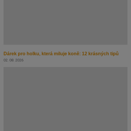
Dárek pro holku, která miluje koně: 12 krásných tipů
02. 08. 2026