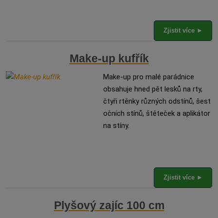
Zjistit více ►
Make-up kufřík
Make-up pro malé parádnice
obsahuje hned pět lesků na rty,
čtyři rtěnky různých odstínů, šest
očních stínů, štěteček a aplikátor
na stíny.
Zjistit více ►
Plyšový zajíc 100 cm