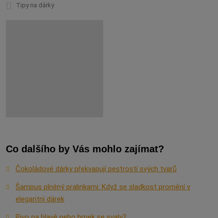
Tipy na dárky
Co dalšího by Vás mohlo zajímat?
Čokoládové dárky překvapují pestrostí svých tvarů
Šampus plněný pralinkami: Když se sladkost promění v
elegantní dárek
Pivo na hlavě nebo hrnek se svaly?