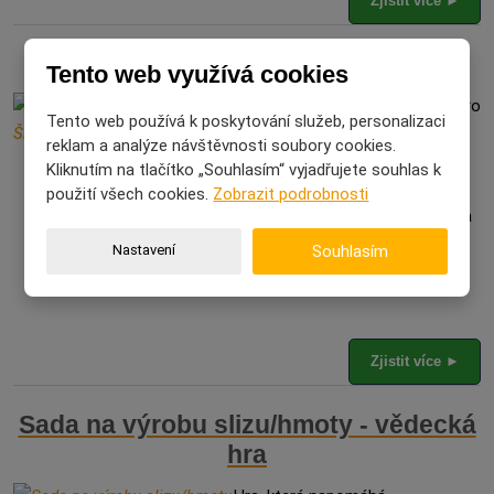
Zjistit více ►
Magnetický kalendář - Školka
Tento web využívá cookies
Originální magnetický kalendář pro
Tento web používá k poskytování služeb, personalizaci
děti, které si rády hrají s
reklam a analýze návštěvnosti soubory cookies.
magnetkami. Kalendář má
Kliknutím na tlačítko „Souhlasím“ vyjadřujete souhlas k
magnetickou podložku a 114
použití všech cookies.
Zobrazit podrobnosti
magnetek, které děti přikládají na
podložku.
Nastavení
Souhlasím
Zjistit více ►
Sada na výrobu slizu/hmoty - vědecká
hra