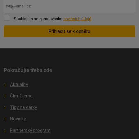
Souhlasím
Souhlasím se zpracováním
osobních údajů
.
se
zpracováním
Přihlásit se k odběru
osobních
údajů
.
Formulář
se
nepodařilo
odeslat.
Pokračujte třeba zde
Aktuality
Čím žijeme
Tipy na dárky
Novinky
Partnerský program