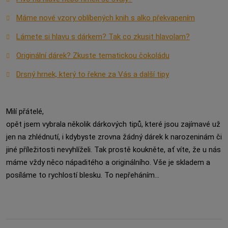
Máme nové vzory oblíbených knih s alko překvapením
Lámete si hlavu s dárkem? Tak co zkusit hlavolam?
Originální dárek? Zkuste tematickou čokoládu
Drsný hrnek, který to řekne za Vás a další tipy
Milí přátelé,
opět jsem vybrala několik dárkových tipů, které jsou zajímavé už
jen na zhlédnutí, i kdybyste zrovna žádný dárek k narozeninám či
jiné příležitosti nevyhlíželi. Tak prostě koukněte, ať víte, že u nás
máme vždy něco nápaditého a originálního. Vše je skladem a
posíláme to rychlostí blesku. To nepřeháním...