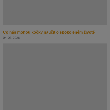
Co nás mohou kočky naučit o spokojeném životě
04. 08. 2026