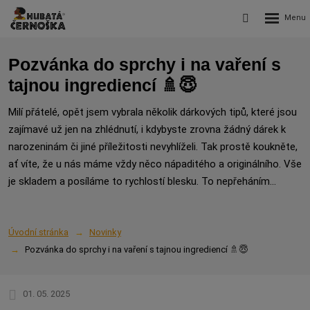
Rozbalení
Vyhledávání
menu
Pozvánka do sprchy i na vaření s
tajnou ingrediencí 🚿😇
Milí přátelé, opět jsem vybrala několik dárkových tipů, které jsou
zajímavé už jen na zhlédnutí, i kdybyste zrovna žádný dárek k
narozeninám či jiné příležitosti nevyhlíželi. Tak prostě koukněte,
ať víte, že u nás máme vždy něco nápaditého a originálního. Vše
je skladem a posíláme to rychlostí blesku. To nepřeháním...
Úvodní stránka
Novinky
Pozvánka do sprchy i na vaření s tajnou ingrediencí 🚿😇
01. 05. 2025