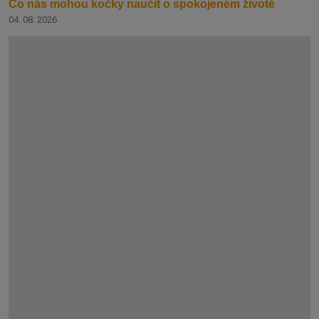
Co nás mohou kočky naučit o spokojeném životě
04. 08. 2026