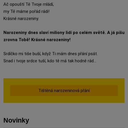
Ač opouští Tě Tvoje mládí,
my Tě máme pořád rádi!
Krásné narozeniny.
Narozeniny dnes slaví miliony lidí po celém světě. A já píšu
zrovna Tobě! Krásné narozeniny!
Srdíčko mi tiše buší, když Ti mám dnes přání psát.
Snad i tvoje srdce tuší, kdo tě má tak hodně rád...
Tištěná narozeninová přání
Novinky