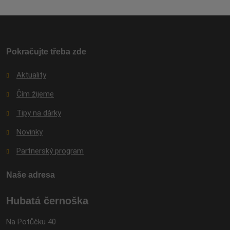
údajů
.
Formulář
se
nepodařilo
odeslat.
Pokračujte třeba zde
Aktuality
Čím žijeme
Tipy na dárky
Novinky
Partnerský program
Naše adresa
Hubatá černoška
Na Potůčku 40