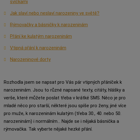
svíčkami
Jak slaví nebo neslaví narozeniny ve světě?
Rýmovačky a básničky k narozeninám
Přání ke kulatým narozeninám
Vtipná přání k narozeninám
Narozeninové dorty
Rozhodla jsem se napsat pro Vás pár vtipných přáníček k
narozeninám. Jsou to různé napsané texty, citáty, hlášky a
verše, které můžete poslat třeba v krátké SMS. Něco je pro
mladé něco pro starší, některé jsou spíše pro ženy, jiné více
pro muže, k narozeninám kulatým (třeba 30., 40. nebo 50.
narozeninám) i normálním... Najde se i nějaká básnička a
rýmovačka. Tak vyberte nějaké hezké přání.