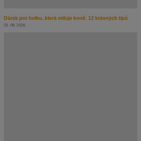
Dárek pro holku, která miluje koně: 12 krásných tipů
02. 08. 2026