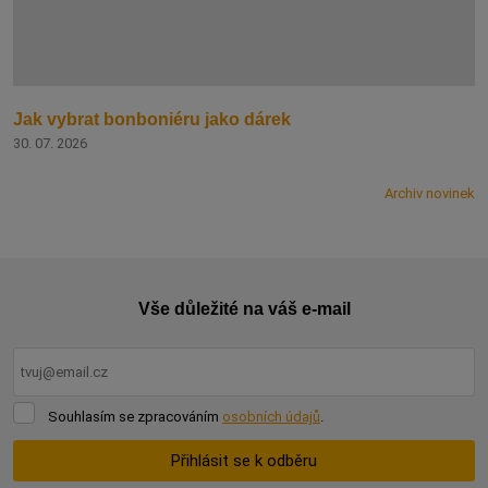
Jak vybrat bonboniéru jako dárek
30. 07. 2026
Archiv novinek
Vše důležité na váš e-mail
Souhlasím
Souhlasím se zpracováním
osobních údajů
.
se
zpracováním
Přihlásit se k odběru
osobních