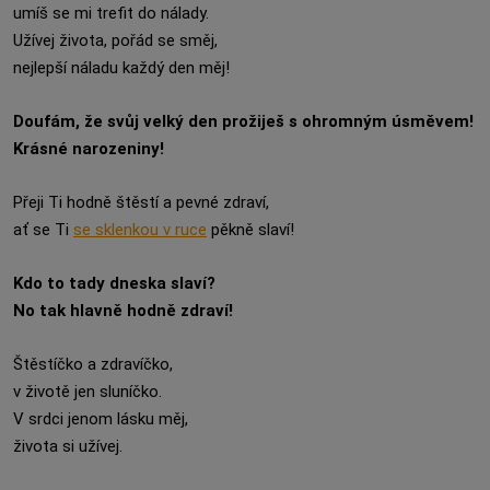
umíš se mi trefit do nálady.
Užívej života, pořád se směj,
nejlepší náladu každý den měj!
Doufám, že svůj velký den prožiješ s ohromným úsměvem!
Krásné narozeniny!
Přeji Ti hodně štěstí a pevné zdraví,
ať se Ti
se sklenkou v ruce
pěkně slaví!
Kdo to tady dneska slaví?
No tak hlavně hodně zdraví!
Štěstíčko a zdravíčko,
v životě jen sluníčko.
V srdci jenom lásku měj,
života si užívej.