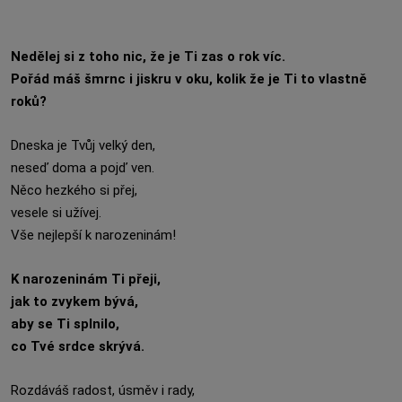
Nedělej si z toho nic, že je Ti zas o rok víc.
Pořád máš šmrnc i jiskru v oku, kolik že je Ti to vlastně
roků?
Dneska je Tvůj velký den,
neseď doma a pojď ven.
Něco hezkého si přej,
vesele si užívej.
Vše nejlepší k narozeninám!
K narozeninám Ti přeji,
jak to zvykem bývá,
aby se Ti splnilo,
co Tvé srdce skrývá.
Rozdáváš radost, úsměv i rady,