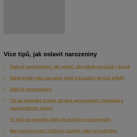
Více tipů, jak oslavit narozeniny
Dárky k narozeninám: jak vybírat, aby dárek nezůstal v koutě
Dárek podle roku narození: když má každý rok svůj příběh
Dárky k narozeninám
Tip na originální drobný dárek k narozeninám: čokoláda s
nastavitelným věkem
10 tipů na originální dárky ke kulatým narozeninám
Narozeninový dort můžete ozdobit také netradičními