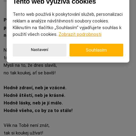
Tento web využívá cookies
Tento web používá k poskytování služeb, personalizaci
Přeji štěstí v životě, život žít ve zdraví, zdraví mít v
reklam a analýze návštěvnosti soubory cookies.
Kliknutím na tlačítko „Souhlasím“ vyjadřujete souhlas k
pořádku, pořádek mít v hlavě, hlavu mít v oblacích! Vše
použití všech cookies.
Zobrazit podrobnosti
nejlepší k Tvým narozeninám.
Nastavení
Souhlasím
Nemysli dnes na svůj věk,
to by ses opravdu lek!
Mysli na to, že dnes slavíš,
no tak koukej, ať se bavíš!
Hodně zdraví, neb je vzácné.
Hodně štěstí, neb je krásné.
Hodně lásky, neb je jí málo.
Hodně všeho, co by za to stálo!
Věk na Tobě není znát,
tak si koukej užívat!