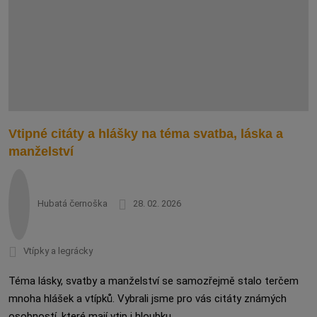
Vtipné citáty a hlášky na téma svatba, láska a
manželství
Hubatá černoška
28. 02. 2026
Vtípky a legrácky
Téma lásky, svatby a manželství se samozřejmě stalo terčem
mnoha hlášek a vtípků. Vybrali jsme pro vás citáty známých
osobností, které mají vtip i hloubku...