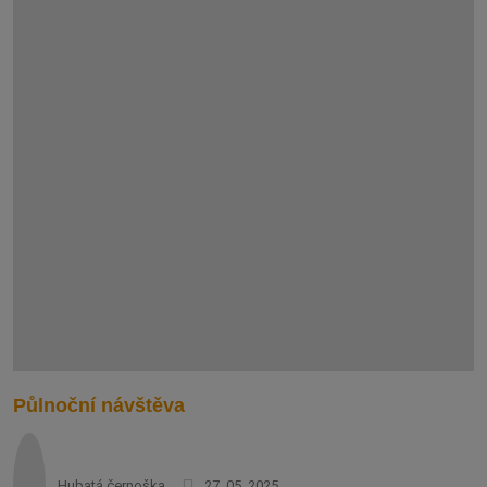
Půlnoční návštěva
Hubatá černoška
27. 05. 2025