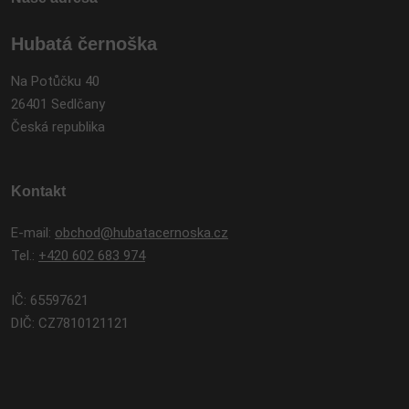
Hubatá černoška
Na Potůčku 40
26401 Sedlčany
Česká republika
Kontakt
E-mail:
obchod@hubatacernoska.cz
Tel.:
+420 602 683 974
IČ: 65597621
DIČ: CZ7810121121