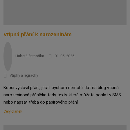
Vtipná přání k narozeninám
Hubatá černoška
01. 05. 2025
Vtípky a legrácky
Kdosi vyslovil přání, jestli bychom nemohli dát na blog vtipná
narozeninová přáníčka tedy texty, které můžete poslat v SMS
nebo napsat třeba do papírového přání.
Celý článek