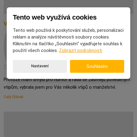
Tento web využívá cookies
Vtipy o manželství
Tento web používá k poskytování služeb, personalizaci
reklam a analýze návštěvnosti soubory cookies.
Kliknutím na tlačítko „Souhlasím“ vyjadřujete souhlas k
Hubatá černoška
29. 05. 2025
použití všech cookies.
Zobrazit podrobnosti
Nastavení
Souhlasím
Vtípky a legrácky
Protože mám smysl pro humor a ráda se zasměju povedeným
vtipům, vybrala jsem pro Vás několik vtipů o manželství.
Celý článek