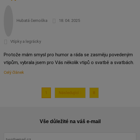
Hubatá černoška
18. 04. 2025
Vtípky a legrácky
Protože mám smysl pro humor a ráda se zasměju povedeným
vtipům, vybrala jsem pro Vás několik vtipů o svatbě a svatbách.
Celý článek
2
3
Následující
8
1
Vše důležité na váš e-mail