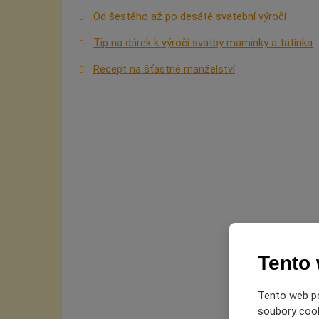
Od šestého až po desáté svatební výročí
Tip na dárek k výročí svatby maminky a tatínka
Recept na šťastné manželství
Tento
Tento web po
soubory cooki