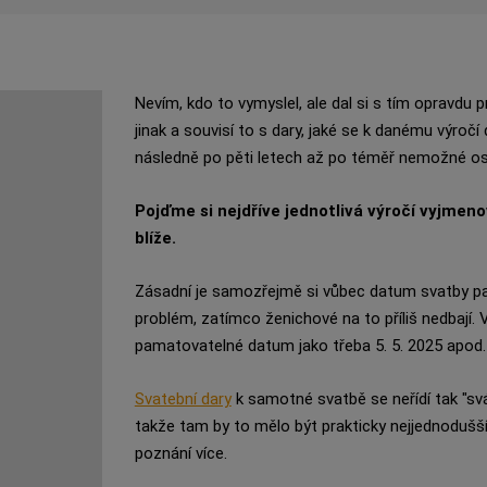
Nevím, kdo to vymyslel, ale dal si s tím opravdu pr
jinak a souvisí to s dary, jaké se k danému výročí 
následně po pěti letech až po téměř nemožné os
Pojďme si nejdříve jednotlivá výročí vyjmen
blíže.
Zásadní je samozřejmě si vůbec datum svatby pa
problém, zatímco ženichové na to příliš nedbají. 
pamatovatelné datum jako třeba 5. 5. 2025 apod.
Svatební dary
k samotné svatbě se neřídí tak "sváz
takže tam by to mělo být prakticky nejjednodušší.
poznání více.