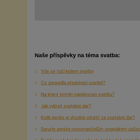
Naše příspěvky na téma svatba:
Vše se točí kolem svatby
Co zpravidla předchází svatbě?
Na který termín naplánovat svatbu?
Jak vybrat svatební dar?
Kolik peněz je vhodné utratit za svatební dar?
Darujte peníze novomanželům originálním způ