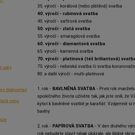
í?
35. výročí - korálová (nebo plátěná) svatba
40. výročí - rubínová svatba
45. výročí - safírová svatba
50. výročí - zlatá svatba
55. výročí - smaragdová svatba
60. výročí - diamantová svatba
65. výročí - kamenná svatba
70. výročí - platinová (též briliantová) svatb
75. výročí - nebeská svatba či svatba korunovačn
é páry
80. a další výročí - multi-platinová
1. rok -
BAVLNĚNÁ SVATBA
- První rok manželstv
pro blahopřání
společného života užíváte tak, jak jste snili, ž
zlatá nebo
kyticí k bavlněné svatbě je karafiát. Vzájemně 
bavlny.
níze
2. rok -
PAPÍROVÁ SVATBA
- V den druhého výro
rok nebudete slavit nějak okázale, ale klidně sk