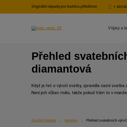
Originální nápady pro každou příležitost
+ 420 6
Vtípky a l
Přehled svatebních
diamantová
Když je řeč o výročí svatby, zpravidla zazní svatba 
Není jich vůbec málo, takže pokud Vám to v manžels
Úvodní stránka
Novinky
Přehled svatebních výroč