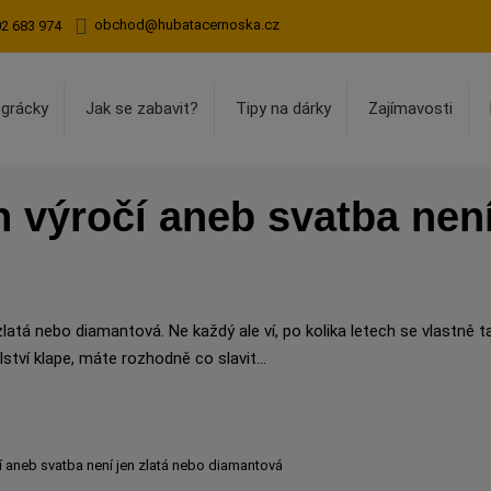
obchod@hubatacernoska.cz
02 683 974
egrácky
Jak se zabavit?
Tipy na dárky
Zajímavosti
 výročí aneb svatba není
zlatá nebo diamantová. Ne každý ale ví, po kolika letech se vlastně ta
tví klape, máte rozhodně co slavit...
í aneb svatba není jen zlatá nebo diamantová