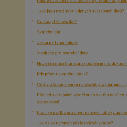
Řešíte svatební dar a chcete být hodně origináln
Jaké jsou možnosti vtipných svatebních darů?
Co koupit ke svatbě?
Svatební dar
Jak si užít manželství
Inspirace pro svatební dary
Nová hra mezi hrami pro dospělé je pro dokonal
Kdy předat svatební dárek?
Citáty o lásce a verše na svatební oznámení či 
Přehled svatebních výročí aneb svatba není jen 
diamantová
Přání ke svatbě pro novomanžele i obálky na pe
Jak oslavit prvních pět let výročí svatby?