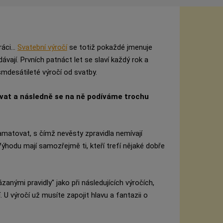
áci...
Svatební výročí
se totiž pokaždé jmenuje
dávají. Prvních patnáct let se slaví každý rok a
mdesátileté výročí od svatby.
ovat a následně se na ně podíváme trochu
matovat, s čímž nevěsty zpravidla nemívají
Výhodu mají samozřejmě ti, kteří trefí nějaké dobře
anými pravidly" jako při následujících výročích,
 U výročí už musíte zapojit hlavu a fantazii o