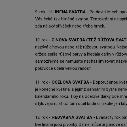
9. rok -
HLINĚNÁ SVATBA
- Po devíti letech sp
Vás čeká tzv. hliněná svatba. Tentokrát si nejspíš
zda nějaký přívěšek nebo třeba hrnek.
10. rok -
CÍNOVÁ SVATBA (TÉŽ RŮŽOVÁ SVA
nazývá cínovou nebo též růžovou svatbou. Nejsem
držela spíše růžové barvy a hledala dárky v růžov
samozřejmě se nemusíte nechat limitovat názvem 
polovičce udělá velkou radost.
11. rok -
OCELOVÁ SVATBA
- Doporučenou květi
je konečně květina, s jejímž sehnáním byste nemě
kalendářního roku. Tipy na ocelové dárky ode mne 
stylovějším, ať už tam ocel bude či nikoliv, jen 
12. rok -
HEDVÁBNÁ SVATBA
- Dvanáctý rok pat
květinami jsou pivoňky. Dámě můžete pánové daro