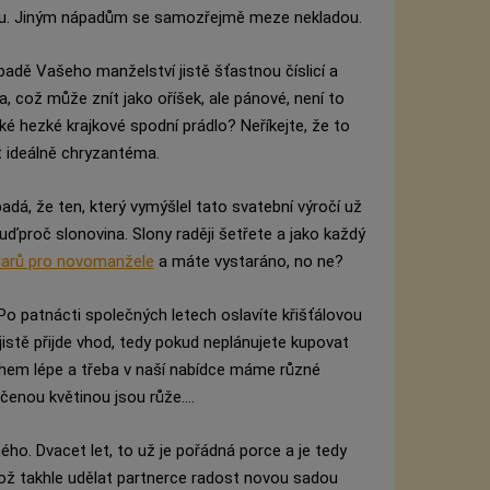
tou. Jiným nápadům se samozřejmě meze nekladou.
ípadě Vašeho manželství jistě šťastnou číslicí a
 což může znít jako oříšek, ale pánové, není to
é hezké krajkové spodní prádlo? Neříkejte, že to
t ideálně chryzantéma.
adá, že ten, který vymýšlel tato svatební výročí už
uďproč slonovina. Slony raději šetřete a jako každý
darů pro novomanžele
a máte vystaráno, no ne?
Po patnácti společných letech oslavíte křišťálovou
jistě přijde vhod, tedy pokud neplánujete kupovat
nohem lépe a třeba v naší nabídce máme různé
učenou květinou jsou růže....
ého. Dvacet let, to už je pořádná porce a je tedy
Což takhle udělat partnerce radost novou sadou