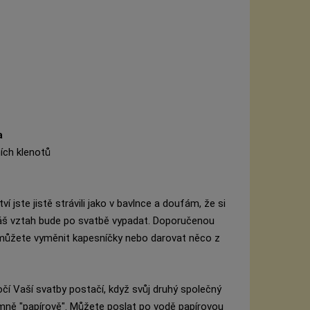
a
ích klenotů
í jste jistě strávili jako v bavlnce a doufám, že si
e Váš vztah bude po svatbě vypadat. Doporučenou
si můžete vyměnit kapesníčky nebo darovat něco z
čí Vaší svatby postačí, když svůj druhý společný
romně "papírově". Můžete poslat po vodě papírovou