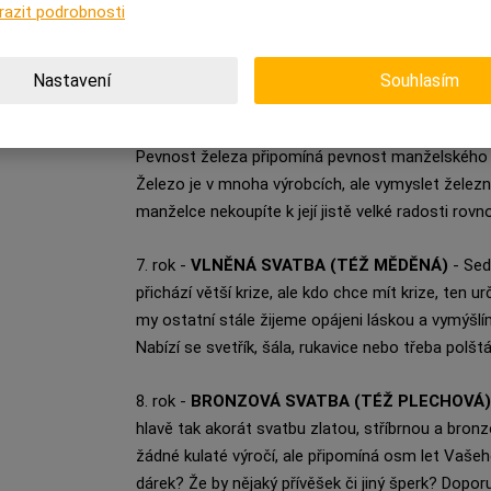
razit podrobnosti
hřejivého tepla či rodinného domácího krbu. Vymy
problém, neboť možností je opravdu celá řada. O
na zeď
, až po dřevěné dekorace či dokonce náby
Nastavení
Souhlasím
6. rok -
ŽELEZNÁ SVATBA
- Po šesti letech spol
Pevnost železa připomíná pevnost manželského sv
Železo je v mnoha výrobcích, ale vymyslet železn
manželce nekoupíte k její jistě velké radosti rovn
7. rok -
VLNĚNÁ SVATBA (TÉŽ MĚDĚNÁ)
- Sed
přichází větší krize, ale kdo chce mít krize, ten u
my ostatní stále žijeme opájeni láskou a vymýšlí
Nabízí se svetřík, šála, rukavice nebo třeba polšt
8. rok -
BRONZOVÁ SVATBA (TÉŽ PLECHOVÁ)
hlavě tak akorát svatbu zlatou, stříbrnou a bronz
žádné kulaté výročí, ale připomíná osm let Vaš
dárek? Že by nějaký přívěšek či jiný šperk? Dopor