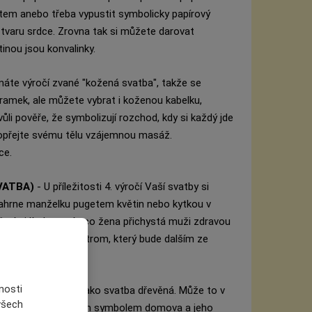
otem anebo třeba vypustit symbolicky papírový
e tvaru srdce. Zrovna tak si můžete darovat
inou jsou konvalinky.
máte výročí zvané "kožená svatba", takže se
ramek, ale můžete vybrat i koženou kabelku,
li pověře, že symbolizují rozchod, kdy si každý jde
dopřejte svému tělu vzájemnou masáž.
ce.
VATBA)
- U příležitosti 4. výročí Vaší svatby si
 zahrne manželku pugetem květin nebo kytkou v
větními lístky, zatímco žena přichystá muži zdravou
 zasadit ovocný strom, který bude dalším ze
nosti
tby nese označení jako svatba dřevěná. Může to v
 všech
ě", ale dřevo je velkým symbolem domova a jeho