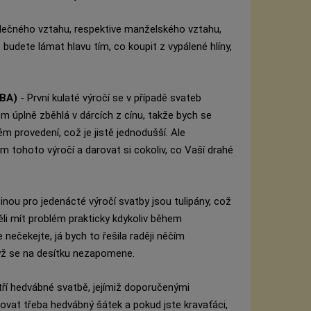
olečného vztahu, respektive manželského vztahu,
 budete lámat hlavu tím, co koupit z vypálené hlíny,
TBA)
- První kulaté výročí se v případě svateb
 úplně zběhlá v dárcích z cínu, takže bych se
ém provedení, což je jistě jednodušší. Ale
tohoto výročí a darovat si cokoliv, co Vaší drahé
nou pro jedenácté výročí svatby jsou tulipány, což
li mít problém prakticky kdykoliv během
nečekejte, já bych to řešila raději něčím
když se na desítku nezapomene.
ří hedvábné svatbě, jejímiž doporučenými
vat třeba hedvábný šátek a pokud jste kravaťáci,