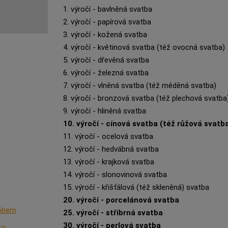
1. výročí - bavlněná svatba
2. výročí - papírová svatba
3. výročí - kožená svatba
4. výročí - květinová svatba (též ovocná svatba)
5. výročí - dřevěná svatba
6. výročí - železná svatba
7. výročí - vlněná svatba (též měděná svatba)
8. výročí - bronzová svatba (též plechová svatba
9. výročí - hliněná svatba
10. výročí - cínová svatba (též růžová svatb
11. výročí - ocelová svatba
12. výročí - hedvábná svatba
13. výročí - krajková svatba
14. výročí - slonovinová svatba
15. výročí - křišťálová (též skleněná) svatba
20. výročí - porcelánová svatba
sobem
25. výročí - stříbrná svatba
30. výročí - perlová svatba