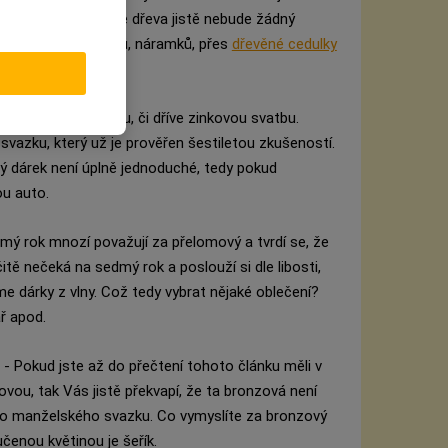
slet dárek právě ze dřeva jistě nebude žádný
d drobných přívěsků, náramků, přes
dřevěné cedulky
tek.
u oslavíte železnou, či dříve zinkovou svatbu.
azku, který už je prověřen šestiletou zkušeností.
ý dárek není úplně jednoduché, tedy pokud
ou auto.
mý rok mnozí považují za přelomový a tvrdí se, že
rčitě nečeká na sedmý rok a poslouží si dle libosti,
me dárky z vlny. Což tedy vybrat nějaké oblečení?
ář apod.
- Pokud jste až do přečtení tohoto článku měli v
ovou, tak Vás jistě překvapí, že ta bronzová není
eho manželského svazku. Co vymyslíte za bronzový
učenou květinou je šeřík.