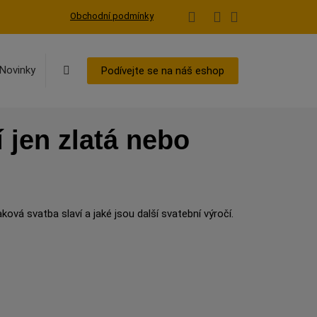
Obchodní podmínky
Vyhledávání
Novinky
Podívejte se na náš eshop
 jen zlatá nebo
ková svatba slaví a jaké jsou další svatební výročí.