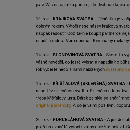
jistě Vás na oplátku podaruje hedvábnou krava
13. rok -
KRAJKOVÁ SVATBA
- Třináctka je v př
dobrým rokem. Výročí nese název krajková svatba,
naopak radost? Což takhle koupit partnerce nějak
neudělá radost Vám oběma... Květina by měla bý
14. rok -
SLONOVINOVÁ SVATBA
- Skoro to vyp
vážně nevěděl, co ještě vybrat a napadla ho bůhs
rok vyberte něco z námi nabízených
svatebních 
15. rok -
KŘIŠŤÁLOVÁ (SKLENĚNÁ) SVATBA
- 
nebo též skleněnou svatbu. Skleněná alternativa 
třeba křišťálový lustr. Dárek ze skla se shání m
originální skleničky
. A co je velmi pozitivní, dopor
20. rok -
PORCELÁNOVÁ SVATBA
- A jde do tuh
potřeba dvacáté výročí svatby náležitě oslavit. 