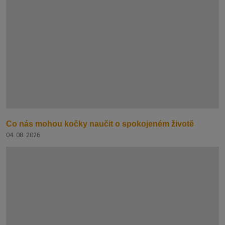
Co nás mohou kočky naučit o spokojeném životě
04. 08. 2026