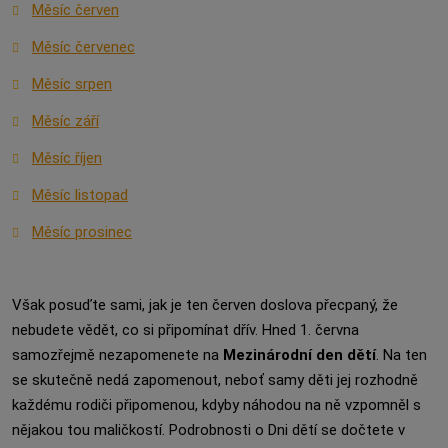
Měsíc červen
Měsíc červenec
Měsíc srpen
Měsíc září
Měsíc říjen
Měsíc listopad
Měsíc prosinec
Však posuďte sami, jak je ten červen doslova přecpaný, že
nebudete vědět, co si připomínat dřív. Hned 1. června
samozřejmě nezapomenete na
Mezinárodní den dětí
. Na ten
se skutečně nedá zapomenout, neboť samy děti jej rozhodně
každému rodiči připomenou, kdyby náhodou na ně vzpomněl s
nějakou tou maličkostí. Podrobnosti o Dni dětí se dočtete v