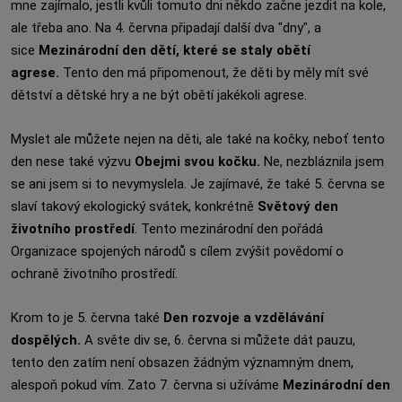
mne zajímalo, jestli kvůli tomuto dni někdo začne jezdit na kole,
ale třeba ano. Na 4. června připadají další dva "dny", a
sice
Mezinárodní den dětí, které se staly obětí
agrese.
Tento den má připomenout, že děti by měly mít své
dětství a dětské hry a ne být obětí jakékoli agrese.
Myslet ale můžete nejen na děti, ale také na kočky, neboť tento
den nese také výzvu
Obejmi svou kočku.
Ne, nezbláznila jsem
se ani jsem si to nevymyslela. Je zajímavé, že také 5. června se
slaví takový ekologický svátek, konkrétně
Světový den
životního prostředí
. Tento mezinárodní den pořádá
Organizace spojených národů s cílem zvýšit povědomí o
ochraně životního prostředí.
Krom to je 5. června také
Den rozvoje a vzdělávání
dospělých.
A světe div se, 6. června si můžete dát pauzu,
tento den zatím není obsazen žádným významným dnem,
alespoň pokud vím. Zato 7. června si užíváme
Mezinárodní den