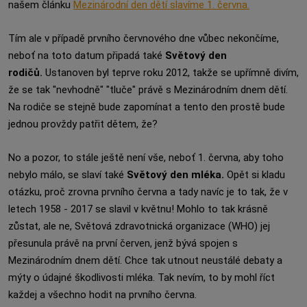
našem článku
Mezinárodní den dětí slavíme 1. června.
Tím ale v případě prvního červnového dne vůbec nekončíme,
neboť na toto datum připadá také
Světový den
rodičů.
Ustanoven byl teprve roku 2012, takže se upřímně divím,
že se tak "nevhodně" "tluče" právě s Mezinárodním dnem dětí.
Na rodiče se stejně bude zapomínat a tento den prostě bude
jednou provždy patřit dětem, že?
No a pozor, to stále ještě není vše, neboť 1. června, aby toho
nebylo málo, se slaví také
Světový den mléka.
Opět si kladu
otázku, proč zrovna prvního června a tady navíc je to tak, že v
letech 1958 - 2017 se slavil v květnu! Mohlo to tak krásně
zůstat, ale ne, Světová zdravotnická organizace (WHO) jej
přesunula právě na první červen, jenž bývá spojen s
Mezinárodním dnem dětí. Chce tak utnout neustálé debaty a
mýty o údajné škodlivosti mléka. Tak nevím, to by mohl říct
každej a všechno hodit na prvního června.