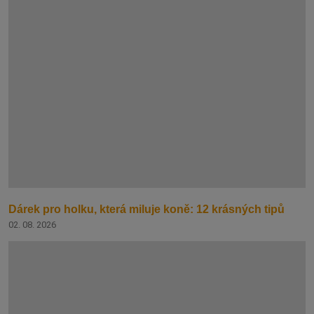
Dárek pro holku, která miluje koně: 12 krásných tipů
02. 08. 2026