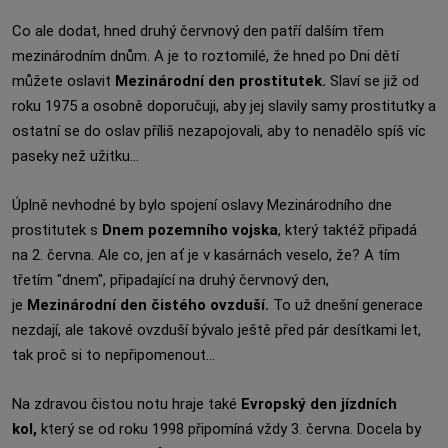
Co ale dodat, hned druhý červnový den patří dalším třem
mezinárodním dnům. A je to roztomilé, že hned po Dni dětí
můžete oslavit
Mezinárodní den prostitutek.
Slaví se již od
roku 1975 a osobně doporučuji, aby jej slavily samy prostitutky a
ostatní se do oslav příliš nezapojovali, aby to nenadělo spíš víc
paseky než užitku...
Úplně nevhodné by bylo spojení oslavy Mezinárodního dne
prostitutek s
Dnem pozemního vojska
, který taktéž připadá
na 2. června. Ale co, jen ať je v kasárnách veselo, že? A tím
třetím "dnem", připadající na druhý červnový den,
je
Mezinárodní den čistého ovzduší.
To už dnešní generace
nezdají, ale takové ovzduší bývalo ještě před pár desítkami let,
tak proč si to nepřipomenout...
Na zdravou čistou notu hraje také
Evropský den jízdních
kol,
který se od roku 1998 připomíná vždy 3. června. Docela by