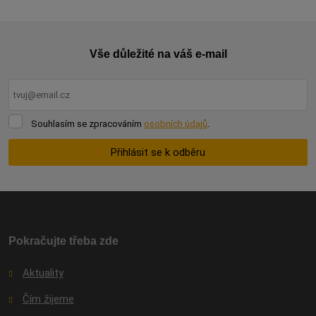
Vše důležité na váš e-mail
Souhlasím
Souhlasím se zpracováním
osobních údajů
.
se
zpracováním
Přihlásit se k odběru
osobních
údajů
.
Formulář
se
nepodařilo
odeslat.
Pokračujte třeba zde
Aktuality
Čím žijeme