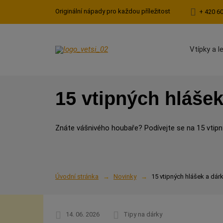
Originální nápady pro každou příležitost
+ 420 6
Vtípky a l
15 vtipných hláše
Znáte vášnivého houbaře? Podívejte se na 15 vtipný
Úvodní stránka
Novinky
15 vtipných hlášek a dár
14. 06. 2026
Tipy na dárky