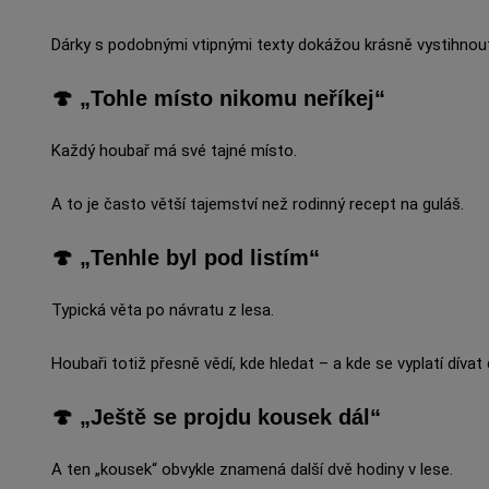
Dárky s podobnými vtipnými texty dokážou krásně vystihnou
🍄 „Tohle místo nikomu neříkej“
Každý houbař má své tajné místo.
A to je často větší tajemství než rodinný recept na guláš.
🍄 „Tenhle byl pod listím“
Typická věta po návratu z lesa.
Houbaři totiž přesně vědí, kde hledat – a kde se vyplatí dívat 
🍄 „Ještě se projdu kousek dál“
A ten „kousek“ obvykle znamená další dvě hodiny v lese.