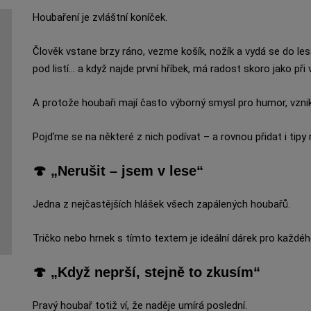
Houbaření je zvláštní koníček.
Člověk vstane brzy ráno, vezme košík, nožík a vydá se do le
pod listí… a když najde první hříbek, má radost skoro jako při vý
A protože houbaři mají často výborný smysl pro humor, vzni
Pojďme se na některé z nich podívat – a rovnou přidat i tipy
🍄 „Nerušit – jsem v lese“
Jedna z nejčastějších hlášek všech zapálených houbařů.
Tričko nebo hrnek s tímto textem je ideální dárek pro každéh
🍄 „Když neprší, stejně to zkusím“
Pravý houbař totiž ví, že naděje umírá poslední.