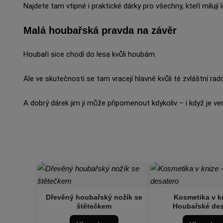
Najdete tam vtipné i praktické dárky pro všechny, kteří milují le
Malá houbařská pravda na závěr
Houbaři sice chodí do lesa kvůli houbám.
Ale ve skutečnosti se tam vracejí hlavně kvůli té zvláštní ra
A dobrý dárek jim ji může připomenout kdykoliv – i když je v
Dřevěný houbařský nožík se
Kosmetika v kn
štětečkem
Houbařské des