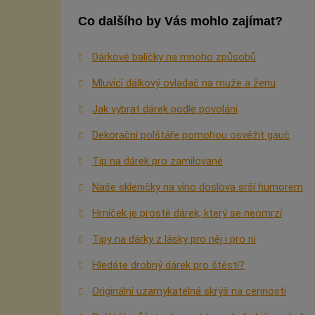
Co dalšího by Vás mohlo zajímat?
Dárkové balíčky na mnoho způsobů
Mluvící dálkový ovladač na muže a ženu
Jak vybrat dárek podle povolání
Dekorační polštáře pomohou osvěžit gauč
Tip na dárek pro zamilované
Naše skleničky na víno doslova srší humorem
Hrníček je prostě dárek, který se neomrzí
Tipy na dárky z lásky pro něj i pro ni
Hledáte drobný dárek pro štěstí?
Originální uzamykatelná skrýš na cennosti