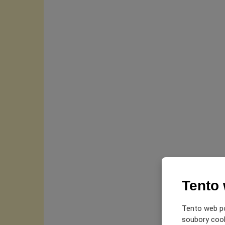
Tento
Tento web po
soubory cooki