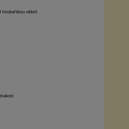
t houbařskou vášeň.
dvakrát.