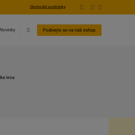
Obchodní podmínky
Vyhledávání
Novinky
Podívejte se na náš eshop
ka lesa.