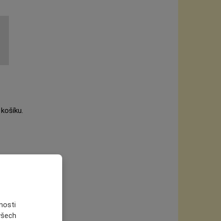
 košíku.
nosti
roudu.
 všech