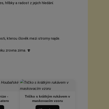
s, hříbky a radost z jejich hledání.
dosti, kterou člověk mezi stromy najde.
enku zrovna zima. 🍄
ize -
Tričko s krátkým rukávem v
atero
maskovacím vzoru