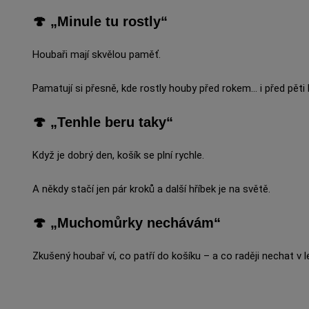
🍄 „Minule tu rostly“
Houbaři mají skvělou paměť.
Pamatují si přesně, kde rostly houby před rokem… i před pěti l
🍄 „Tenhle beru taky“
Když je dobrý den, košík se plní rychle.
A někdy stačí jen pár kroků a další hříbek je na světě.
🍄 „Muchomůrky nechávám“
Zkušený houbař ví, co patří do košíku – a co raději nechat v l