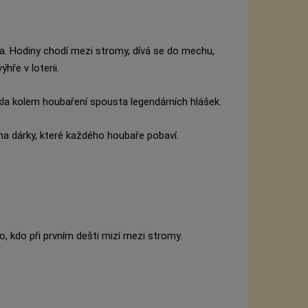
sa. Hodiny chodí mezi stromy, dívá se do mechu,
hře v loterii.
kla kolem houbaření spousta legendárních hlášek.
 na dárky, které každého houbaře pobaví.
o, kdo při prvním dešti mizí mezi stromy.