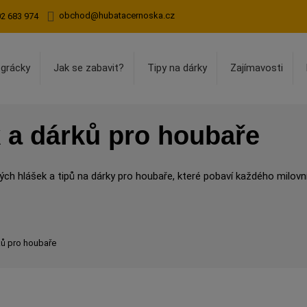
obchod@hubatacernoska.cz
02 683 974
egrácky
Jak se zabavit?
Tipy na dárky
Zajímavosti
k a dárků pro houbaře
ch hlášek a tipů na dárky pro houbaře, které pobaví každého milovní
ků pro houbaře