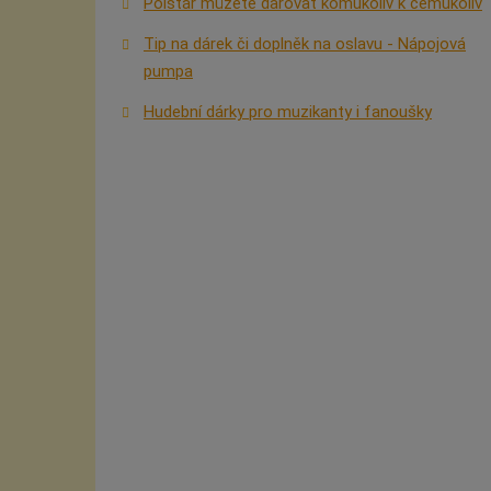
Polštář můžete darovat komukoliv k čemukoliv
Tip na dárek či doplněk na oslavu - Nápojová
pumpa
Hudební dárky pro muzikanty i fanoušky