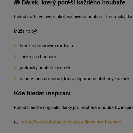
🎁 Dárek, který potěší každého houbaře
Pokud máte ve svém okolí vášnivého houbaře, tematický dáre
Může to být:
hrnek s houbovým motivem
tričko pro houbaře
praktický houbařský nožík
nebo vtipná drobnost, která připomene oblíbený koníček.
Kde hledat inspiraci
Pokud hledáte originální dárky pro houbaře a houbařky, inspira
👉
https://www.hubatacernoska.cz/darky-pro-houbare