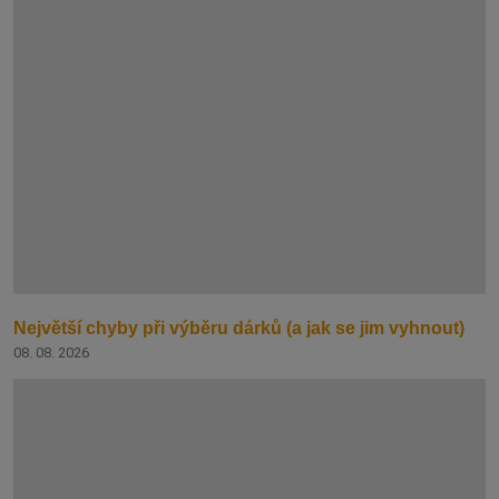
Největší chyby při výběru dárků (a jak se jim vyhnout)
08. 08. 2026