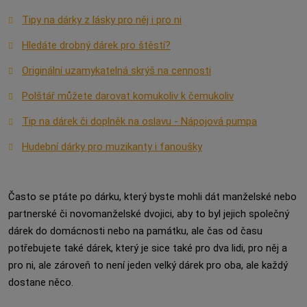
Tipy na dárky z lásky pro něj i pro ni
Hledáte drobný dárek pro štěstí?
Originální uzamykatelná skrýš na cennosti
Polštář můžete darovat komukoliv k čemukoliv
Tip na dárek či doplněk na oslavu - Nápojová pumpa
Hudební dárky pro muzikanty i fanoušky
Často se ptáte po dárku, který byste mohli dát manželské nebo
partnerské či novomanželské dvojici, aby to byl jejich společný
dárek do domácnosti nebo na památku, ale čas od času
potřebujete také dárek, který je sice také pro dva lidi, pro něj a
pro ni, ale zároveň to není jeden velký dárek pro oba, ale každý
dostane něco.