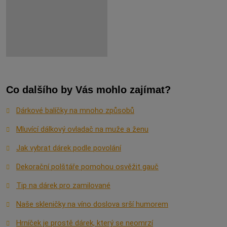
Co dalšího by Vás mohlo zajímat?
Dárkové balíčky na mnoho způsobů
Mluvící dálkový ovladač na muže a ženu
Jak vybrat dárek podle povolání
Dekorační polštáře pomohou osvěžit gauč
Tip na dárek pro zamilované
Naše skleničky na víno doslova srší humorem
Hrníček je prostě dárek, který se neomrzí