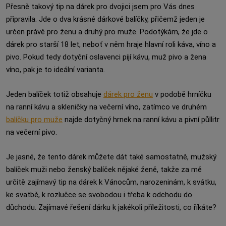
Přesně takový tip na dárek pro dvojici jsem pro Vás dnes
připravila. Jde o dva krásné dárkové balíčky, přičemž jeden je
určen právě pro ženu a druhý pro muže. Podotýkám, že jde o
dárek pro starší 18 let, neboť v něm hraje hlavní roli káva, víno a
pivo. Pokud tedy dotyční oslavenci pijí kávu, muž pivo a žena
víno, pak je to ideální varianta.
Jeden balíček totiž obsahuje
dárek pro ženu
v podobě hrníčku
na ranní kávu a skleničky na večerní víno, zatímco ve druhém
balíčku pro muže
najde dotyčný hrnek na ranní kávu a pivní půllitr
na večerní pivo.
Je jasné, že tento dárek můžete dát také samostatně, mužský
balíček muži nebo ženský balíček nějaké ženě, takže za mě
určitě zajímavý tip na dárek k Vánocům, narozeninám, k svátku,
ke svatbě, k rozlučce se svobodou i třeba k odchodu do
důchodu. Zajímavé řešení dárku k jakékoli příležitosti, co říkáte?