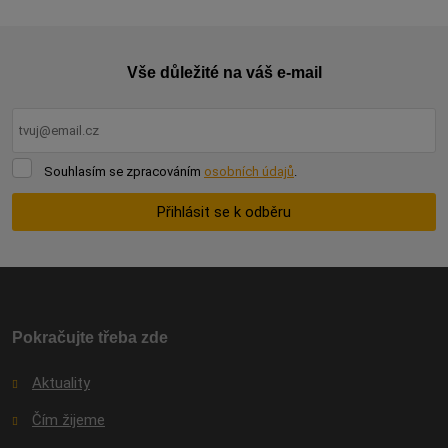
Vše důležité na váš e-mail
Souhlasím
Souhlasím se zpracováním
osobních údajů
.
se
zpracováním
Přihlásit se k odběru
osobních
údajů
.
Formulář
se
nepodařilo
odeslat.
Pokračujte třeba zde
Aktuality
Čím žijeme